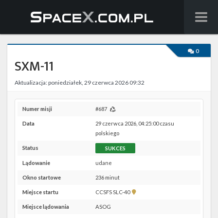
Wiadomości
0
SXM-11
Baza wiedzy
Aktualizacja: poniedziałek, 29 czerwca 2026 09:32
Starlink
Starship
Numer misji
#687
Data
29 czerwca 2026, 04:25:00 czasu
Lista startów
polskiego
Status
SUKCES
Na żywo
Lądowanie
udane
Szukaj
Okno startowe
236 minut
Pokaż
Miejsce startu
CCSFS SLC-40
Facebook
lokalizację
Miejsce lądowania
ASOG
CCSFS