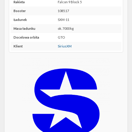
Twitter
SLC-
Rakieta
Falcon 9 Block 5
40 w
Booster
1085.17
Kalendarze
Google
Maps
Ładunek
SXM-11
Masa ładunku
ok. 7000 kg
Docelowa orbita
GTO
Klient
SiriusXM