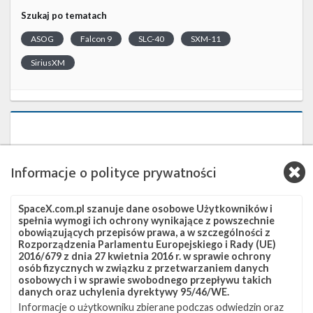
Szukaj po tematach
ASOG
Falcon 9
SLC-40
SXM-11
SiriusXM
Informacje o polityce prywatności
SpaceX.com.pl szanuje dane osobowe Użytkowników i
spełnia wymogi ich ochrony wynikające z powszechnie
obowiązujących przepisów prawa, a w szczególności z
Rozporządzenia Parlamentu Europejskiego i Rady (UE)
2016/679 z dnia 27 kwietnia 2016 r. w sprawie ochrony
osób fizycznych w związku z przetwarzaniem danych
osobowych i w sprawie swobodnego przepływu takich
danych oraz uchylenia dyrektywy 95/46/WE.
Informacje o użytkowniku zbierane podczas odwiedzin oraz