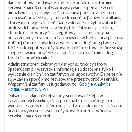
dane osobowe podawane podczas kontaktu z autorami
serwisu SpaceX.com.pl wykorzystywane są jedynie w celu
umożliwienia poprawy jakości działania portalu, zrozumienia
zachowań odwiedzających oraz komunikacji z użytkownikami,
którzy na to wyrazili chęć. Dane zbierane o użytkownikach
podczas ich odwiedzin zawierają takie informacje jak listę
stron które otworzyli, szczegółowy czas spędzony na
poszczególnych stronach i zachowanie w trakcie przeglądania.
Aplikacja internetowa lub zewnętrzne usługi mogą tworzyć
także na komputerze użytkownika pliki tekstowe, które służą
rozpoznawaniu odwiedzajacego i dostarczaniu mu usług
takich jak powiadomienia.
Administratorem zebranych danych są twórcy strony
SpaceX.com.pl i wszystkie informacje są dostępne tylko i
wyłącznie dla nich i ich zaufanych usługodawców. Dane te nie
są w żaden sposób monetyzowane przez twórców serwisu.
Wspomniani zaufani usługodawcy to:
Google Analytics
,
NAJBLIŻSZY START
Hotjar
,
Matomo
,
OVH
.
Dalsze przeglądanie tej strony, scrollowanie jej, a w
Starlink
szczególności zamknięcie tego okna informacyjnego oznacza
wyrażenie zgody na zbieranie, przetwarzanie i nieograniczone
Group
przechowywanie danych o użytkowniku przez twórców
10-
serwisu SpaceX.com.pl
19