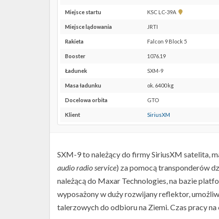
Pokaż
Miejsce startu
KSC LC-39A
lokalizację
Miejsce lądowania
JRTI
KSC
LC-
Rakieta
Falcon 9 Block 5
39A w
Booster
1076.19
Google
Maps
Ładunek
SXM-9
Masa ładunku
ok. 6400 kg
Docelowa orbita
GTO
Klient
SiriusXM
SXM-9 to należący do firmy SiriusXM satelita, m
audio radio service
) za pomocą transponderów dzi
należącą do Maxar Technologies, na bazie platf
wyposażony w duży rozwijany reflektor, umożli
talerzowych do odbioru na Ziemi. Czas pracy na o