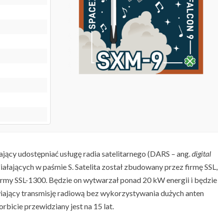
ający udostępniać usługę radia satelitarnego (DARS – ang.
digital
ałających w paśmie S. Satelita został zbudowany przez firmę SSL,
ormy SSL-1300. Będzie on wytwarzał ponad 20 kW energii i będzie
wiający transmisję radiową bez wykorzystywania dużych anten
rbicie przewidziany jest na 15 lat.