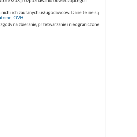
 które służą rozpoznawaniu odwiedzajacego i
ZAPRZYJAŹNIONE STRONY
 nich i ich zaufanych usługodawców. Dane te nie są
atomo
,
OVH
.
 zgody na zbieranie, przetwarzanie i nieograniczone
Kosmogadka
Jak będzie w rakiecie? (grupa FB)
Kosmiczna Propaganda
To Jakiś Kosmos!
TexasBocaChica (PL) – Substack