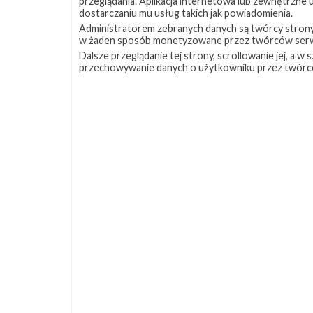
przeglądania. Aplikacja internetowa lub zewnętrzne
dostarczaniu mu usług takich jak powiadomienia.
Administratorem zebranych danych są twórcy strony S
w żaden sposób monetyzowane przez twórców serw
Dalsze przeglądanie tej strony, scrollowanie jej, a 
przechowywanie danych o użytkowniku przez twórc