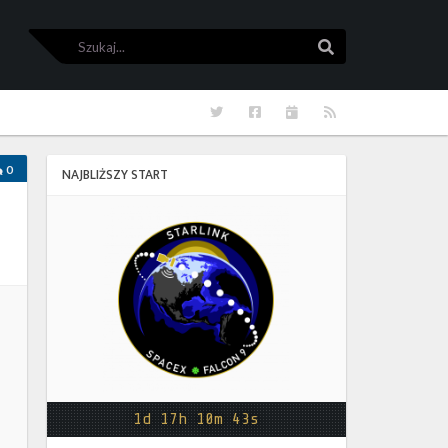
Szukaj
Szukaj
Twitter
Facebook
Kalendarze
RSS
0
NAJBLIŻSZY START
Starlink
Group
17-
38
1d 17h 10m 43s