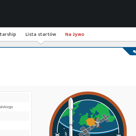
tarship
Lista startów
Na żywo
polskiego