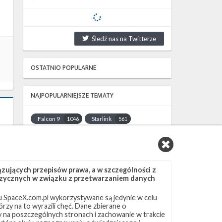
Śledź nas na Twitterze
OSTATNIO POPULARNE
NAJPOPULARNIEJSZE TEMATY
Falcon 9
Starlink
1046
561
SLC-40
OCISLY
521
337
LC-39A
SLC-4E
292
284
NASA
Lądowanie
263
235
ujących przepisów prawa, a w szczególności z
JRTI
ASOG
214
181
 fizycznych w związku z przetwarzaniem danych
Dragon 2
Osłony ładunku
145
125
 SpaceX.com.pl wykorzystywane są jedynie w celu
Starship
Landing Zone 1
107
96
rzy na to wyrazili chęć. Dane zbierane o
Loty załogowe
ISS
95
93
ny na poszczególnych stronach i zachowanie w trakcie