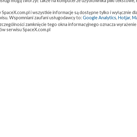
 usługi mogą tworzyć także na komputerze użytkownika pliki tekstowe,
paceX.com.pl i wszystkie informacje są dostępne tylko i wyłącznie dla
isu. Wspomniani zaufani usługodawcy to:
Google Analytics
,
Hotjar
,
M
w szczególności zamknięcie tego okna informacyjnego oznacza wyrażenie
ów serwisu SpaceX.com.pl