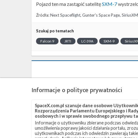
Pojazd ten ma zastąpić satelitę
SXM-7
wystrzelo
Źródła:
Next Spaceflight
,
Gunter's Space Page
,
SiriusXM
Szukaj po tematach
Falcon 9
JRTI
LC-39A
SXM-9
SiriusX
Informacje o polityce prywatności
SpaceX.com.pl szanuje dane osobowe Użytkownikó
Rozporządzenia Parlamentu Europejskiego i Rady 
osobowych i w sprawie swobodnego przepływu ta
Informacje o użytkowniku zbierane podczas odwiedz
umożliwienia poprawy jakości działania portalu, zro
użytkownikach podczas ich odwiedzin zawierają takie