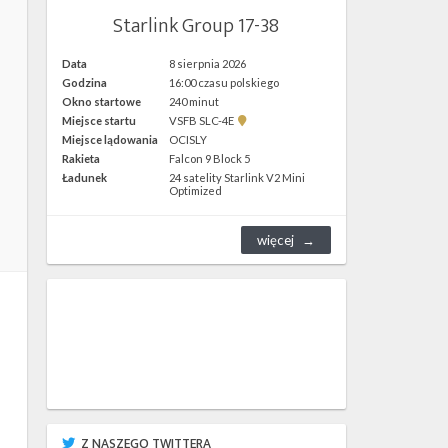
Starlink Group 17-38
Data
8 sierpnia 2026
Godzina
16:00 czasu polskiego
Okno startowe
240 minut
Pokaż
Miejsce startu
VSFB SLC-4E
lokalizację
Miejsce lądowania
OCISLY
VSFB
Rakieta
Falcon 9 Block 5
SLC-
4E w
Ładunek
24 satelity Starlink V2 Mini
Google
Optimized
Maps
więcej
Z NASZEGO TWITTERA