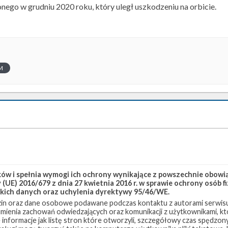
nego w grudniu 2020 roku, który uległ uszkodzeniu na orbicie.
M
w i spełnia wymogi ich ochrony wynikające z powszechnie obowiąz
(UE) 2016/679 z dnia 27 kwietnia 2016 r. w sprawie ochrony osób
kich danych oraz uchylenia dyrektywy 95/46/WE.
in oraz dane osobowe podawane podczas kontaktu z autorami serwisu
zumienia zachowań odwiedzających oraz komunikacji z użytkownikami, któ
 informacje jak listę stron które otworzyli, szczegółowy czas spędzo