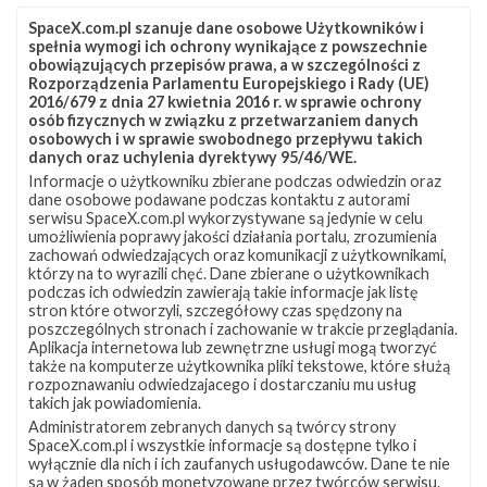
SpaceX.com.pl szanuje dane osobowe Użytkowników i
spełnia wymogi ich ochrony wynikające z powszechnie
obowiązujących przepisów prawa, a w szczególności z
Rozporządzenia Parlamentu Europejskiego i Rady (UE)
2016/679 z dnia 27 kwietnia 2016 r. w sprawie ochrony
osób fizycznych w związku z przetwarzaniem danych
osobowych i w sprawie swobodnego przepływu takich
danych oraz uchylenia dyrektywy 95/46/WE.
Informacje o użytkowniku zbierane podczas odwiedzin oraz
Z NASZEGO TWITTERA
dane osobowe podawane podczas kontaktu z autorami
serwisu SpaceX.com.pl wykorzystywane są jedynie w celu
umożliwienia poprawy jakości działania portalu, zrozumienia
zachowań odwiedzających oraz komunikacji z użytkownikami,
którzy na to wyrazili chęć. Dane zbierane o użytkownikach
Śledź nas na Twitterze
podczas ich odwiedzin zawierają takie informacje jak listę
stron które otworzyli, szczegółowy czas spędzony na
poszczególnych stronach i zachowanie w trakcie przeglądania.
Aplikacja internetowa lub zewnętrzne usługi mogą tworzyć
OSTATNIO POPULARNE
także na komputerze użytkownika pliki tekstowe, które służą
rozpoznawaniu odwiedzajacego i dostarczaniu mu usług
takich jak powiadomienia.
NAJPOPULARNIEJSZE TEMATY
Administratorem zebranych danych są twórcy strony
SpaceX.com.pl i wszystkie informacje są dostępne tylko i
Falcon 9
Starlink
SLC-40
wyłącznie dla nich i ich zaufanych usługodawców. Dane te nie
1047
562
522
są w żaden sposób monetyzowane przez twórców serwisu.