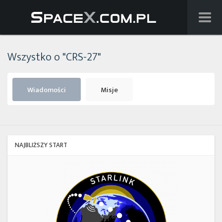
Wiadomości
Wszystko o "CRS-27"
Baza wiedzy
Starlink
Wiadomości
Misje
Starship
Lista startów
NAJBLIŻSZY START
Na żywo
Starlink
Group
Szukaj
17-
38
Facebook