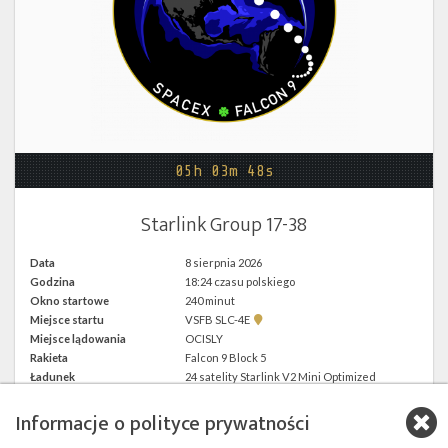
Twitter
Kalendarze
05h 03m 48s
Starlink Group 17-38
Data
8 sierpnia 2026
Godzina
18:24 czasu polskiego
Okno startowe
240 minut
Pokaż
Miejsce startu
VSFB SLC-4E
lokalizację
Miejsce lądowania
OCISLY
VSFB
Rakieta
Falcon 9 Block 5
SLC-
4E w
Ładunek
24 satelity Starlink V2 Mini Optimized
Google
Maps
Informacje o polityce prywatności
więcej