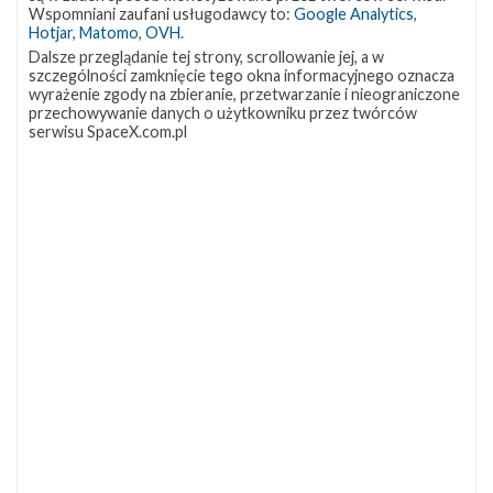
OCISLY
LC-39A
SLC-4E
Wspomniani zaufani usługodawcy to:
Google Analytics
,
337
292
284
Hotjar
,
Matomo
,
OVH
.
NASA
Lądowanie
JRTI
263
235
214
Dalsze przeglądanie tej strony, scrollowanie jej, a w
szczególności zamknięcie tego okna informacyjnego oznacza
ASOG
Dragon 2
Osłony ładunku
182
145
125
wyrażenie zgody na zbieranie, przetwarzanie i nieograniczone
przechowywanie danych o użytkowniku przez twórców
Starship
Landing Zone 1
Loty załogowe
107
96
95
serwisu SpaceX.com.pl
ISS
93
ZAPRZYJAŹNIONE STRONY
Kosmogadka
Jak będzie w rakiecie? (grupa FB)
Kosmiczna Propaganda
To Jakiś Kosmos!
TexasBocaChica (PL) – Substack