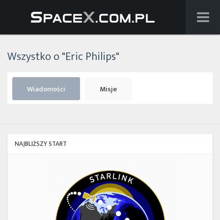
Wiadomości
Wszystko o "Eric Philips"
Baza wiedzy
Starlink
Wiadomości
Misje
Starship
Lista startów
NAJBLIŻSZY START
Na żywo
Starlink
Group
Szukaj
17-
38
Facebook