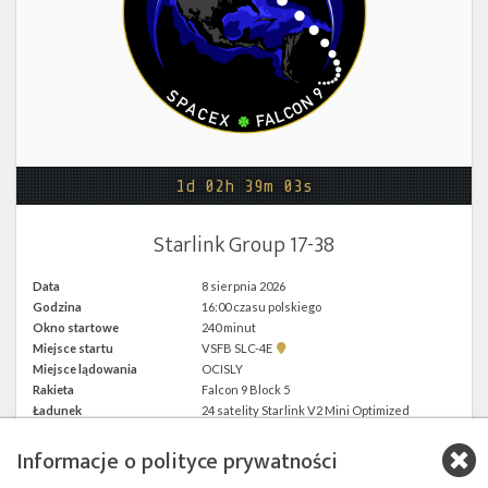
Twitter
Kalendarze
1d 02h 39m 03s
Starlink Group 17-38
Data
8 sierpnia 2026
Godzina
16:00 czasu polskiego
Okno startowe
240 minut
Pokaż
Miejsce startu
VSFB SLC-4E
lokalizację
Miejsce lądowania
OCISLY
VSFB
Rakieta
Falcon 9 Block 5
SLC-
4E w
Ładunek
24 satelity Starlink V2 Mini Optimized
Google
Maps
Informacje o polityce prywatności
więcej