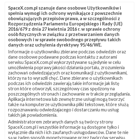
SpaceX.com.pl szanuje dane osobowe Użytkowników i
spełnia wymogi ich ochrony wynikające z powszechnie
obowiązujących przepisów prawa, a w szczególności z
Rozporządzenia Parlamentu Europejskiego i Rady (UE)
2016/679 z dnia 27 kwietnia 2016 r. w sprawie ochrony
osób fizycznych w związku z przetwarzaniem danych
osobowych i w sprawie swobodnego przepływu takich
danych oraz uchylenia dyrektywy 95/46/WE.
Informacje o użytkowniku zbierane podczas odwiedzin oraz
Z NASZEGO TWITTERA
dane osobowe podawane podczas kontaktu z autorami
serwisu SpaceX.com.pl wykorzystywane są jedynie w celu
umożliwienia poprawy jakości działania portalu, zrozumienia
zachowań odwiedzających oraz komunikacji z użytkownikami,
którzy na to wyrazili chęć. Dane zbierane o użytkownikach
Śledź nas na Twitterze
podczas ich odwiedzin zawierają takie informacje jak listę
stron które otworzyli, szczegółowy czas spędzony na
poszczególnych stronach i zachowanie w trakcie przeglądania.
Aplikacja internetowa lub zewnętrzne usługi mogą tworzyć
OSTATNIO POPULARNE
także na komputerze użytkownika pliki tekstowe, które służą
rozpoznawaniu odwiedzajacego i dostarczaniu mu usług
takich jak powiadomienia.
NAJPOPULARNIEJSZE TEMATY
Administratorem zebranych danych są twórcy strony
SpaceX.com.pl i wszystkie informacje są dostępne tylko i
Falcon 9
Starlink
SLC-40
wyłącznie dla nich i ich zaufanych usługodawców. Dane te nie
1046
561
521
są w żaden sposób monetyzowane przez twórców serwisu.