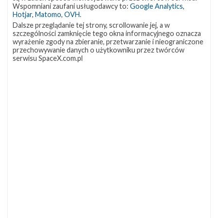
OCISLY
LC-39A
SLC-4E
Wspomniani zaufani usługodawcy to:
Google Analytics
,
337
292
284
Hotjar
,
Matomo
,
OVH
.
NASA
Lądowanie
JRTI
263
235
214
Dalsze przeglądanie tej strony, scrollowanie jej, a w
szczególności zamknięcie tego okna informacyjnego oznacza
ASOG
Dragon 2
Osłony ładunku
181
145
125
wyrażenie zgody na zbieranie, przetwarzanie i nieograniczone
przechowywanie danych o użytkowniku przez twórców
Starship
Landing Zone 1
Loty załogowe
107
96
95
serwisu SpaceX.com.pl
ISS
93
ZAPRZYJAŹNIONE STRONY
Kosmogadka
Jak będzie w rakiecie? (grupa FB)
Kosmiczna Propaganda
To Jakiś Kosmos!
TexasBocaChica (PL) – Substack