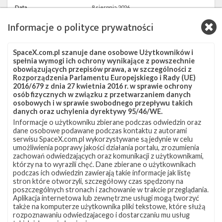
Data
8 sierpnia 2026
Godzina
16:00 czasu polskiego
Informacje o polityce prywatności
Okno startowe
240 minut
Pokaż
Miejsce startu
VSFB SLC-4E
lokalizację
Miejsce lądowania
OCISLY
VSFB
SpaceX.com.pl szanuje dane osobowe Użytkowników i
Rakieta
Falcon 9 Block 5
SLC-
spełnia wymogi ich ochrony wynikające z powszechnie
4E w
Ładunek
24 satelity Starlink V2 Mini Optimized
Google
obowiązujących przepisów prawa, a w szczególności z
Maps
Rozporządzenia Parlamentu Europejskiego i Rady (UE)
2016/679 z dnia 27 kwietnia 2016 r. w sprawie ochrony
więcej
osób fizycznych w związku z przetwarzaniem danych
osobowych i w sprawie swobodnego przepływu takich
danych oraz uchylenia dyrektywy 95/46/WE.
Informacje o użytkowniku zbierane podczas odwiedzin oraz
dane osobowe podawane podczas kontaktu z autorami
serwisu SpaceX.com.pl wykorzystywane są jedynie w celu
umożliwienia poprawy jakości działania portalu, zrozumienia
zachowań odwiedzających oraz komunikacji z użytkownikami,
którzy na to wyrazili chęć. Dane zbierane o użytkownikach
podczas ich odwiedzin zawierają takie informacje jak listę
stron które otworzyli, szczegółowy czas spędzony na
Z NASZEGO TWITTERA
poszczególnych stronach i zachowanie w trakcie przeglądania.
Aplikacja internetowa lub zewnętrzne usługi mogą tworzyć
także na komputerze użytkownika pliki tekstowe, które służą
rozpoznawaniu odwiedzajacego i dostarczaniu mu usług