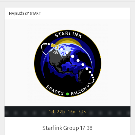
Twitter
NAJBLIŻSZY START
Kalendarze
Starlink
Group
17-
38
1d 22h 10m 52s
Starlink Group 17-38