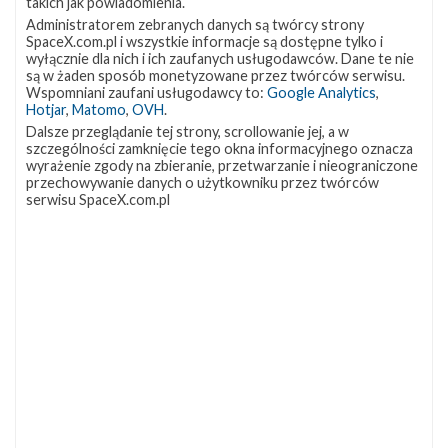
takich jak powiadomienia.
Śledź nas na Twitterze
Administratorem zebranych danych są twórcy strony
SpaceX.com.pl i wszystkie informacje są dostępne tylko i
wyłącznie dla nich i ich zaufanych usługodawców. Dane te nie
OSTATNIO POPULARNE
są w żaden sposób monetyzowane przez twórców serwisu.
Wspomniani zaufani usługodawcy to:
Google Analytics
,
Hotjar
,
Matomo
,
OVH
.
NAJPOPULARNIEJSZE TEMATY
Dalsze przeglądanie tej strony, scrollowanie jej, a w
szczególności zamknięcie tego okna informacyjnego oznacza
wyrażenie zgody na zbieranie, przetwarzanie i nieograniczone
Falcon 9
Starlink
SLC-40
1046
561
521
przechowywanie danych o użytkowniku przez twórców
serwisu SpaceX.com.pl
OCISLY
LC-39A
SLC-4E
337
292
284
NASA
Lądowanie
JRTI
263
235
214
ASOG
Dragon 2
Osłony ładunku
181
145
125
Starship
Landing Zone 1
Loty załogowe
107
96
95
ISS
93
ZAPRZYJAŹNIONE STRONY