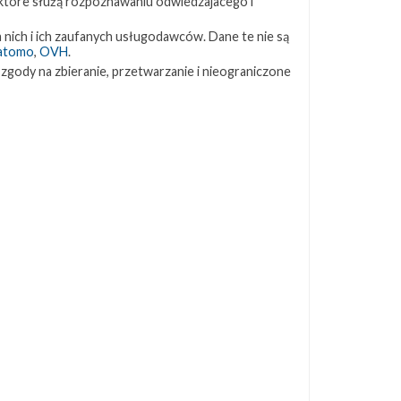
 które służą rozpoznawaniu odwiedzajacego i
ZAPRZYJAŹNIONE STRONY
 nich i ich zaufanych usługodawców. Dane te nie są
atomo
,
OVH
.
 zgody na zbieranie, przetwarzanie i nieograniczone
Kosmogadka
Jak będzie w rakiecie? (grupa FB)
Kosmiczna Propaganda
To Jakiś Kosmos!
TexasBocaChica (PL) – Substack