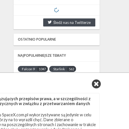
Śledź nas na Twitterze
OSTATNIO POPULARNE
NAJPOPULARNIEJSZE TEMATY
Falcon 9
Starlink
1047
562
SLC-40
OCISLY
522
337
LC-39A
SLC-4E
292
284
NASA
Lądowanie
263
235
ujących przepisów prawa, a w szczególności z
JRTI
ASOG
214
182
 fizycznych w związku z przetwarzaniem danych
Dragon 2
Osłony ładunku
145
125
 SpaceX.com.pl wykorzystywane są jedynie w celu
Starship
Landing Zone 1
107
96
rzy na to wyrazili chęć. Dane zbierane o
Loty załogowe
ISS
95
93
ny na poszczególnych stronach i zachowanie w trakcie