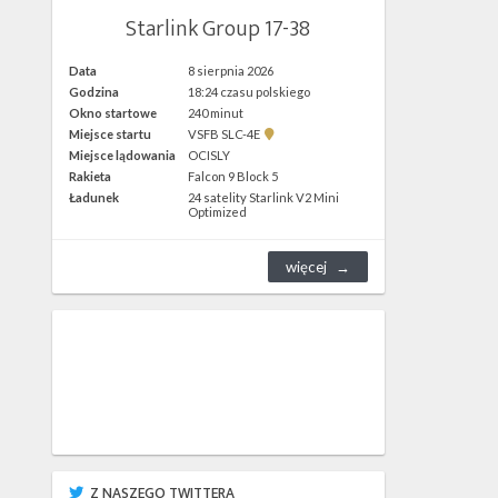
Starlink Group 17-38
Data
8 sierpnia 2026
Godzina
18:24 czasu polskiego
Okno startowe
240 minut
Pokaż
Miejsce startu
VSFB SLC-4E
lokalizację
Miejsce lądowania
OCISLY
VSFB
Rakieta
Falcon 9 Block 5
SLC-
4E w
Ładunek
24 satelity Starlink V2 Mini
Google
Optimized
Maps
więcej
Z NASZEGO TWITTERA