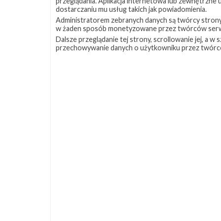
przeglądania. Aplikacja internetowa lub zewnętrzne
dostarczaniu mu usług takich jak powiadomienia.
Administratorem zebranych danych są twórcy strony S
w żaden sposób monetyzowane przez twórców serw
Dalsze przeglądanie tej strony, scrollowanie jej, a 
przechowywanie danych o użytkowniku przez twórc