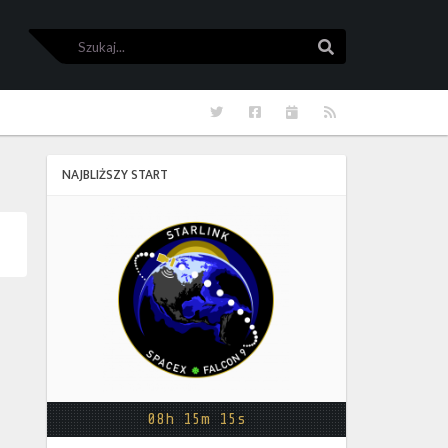
Szukaj
Szukaj
Twitter
Facebook
Kalendarze
RSS
NAJBLIŻSZY START
Starlink
Group
17-
38
08h 15m 15s