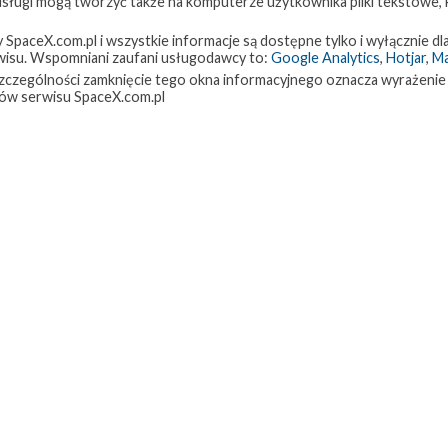
 usługi mogą tworzyć także na komputerze użytkownika pliki tekstowe,
paceX.com.pl i wszystkie informacje są dostępne tylko i wyłącznie dla
isu. Wspomniani zaufani usługodawcy to:
Google Analytics
,
Hotjar
,
M
w szczególności zamknięcie tego okna informacyjnego oznacza wyrażenie
ów serwisu SpaceX.com.pl