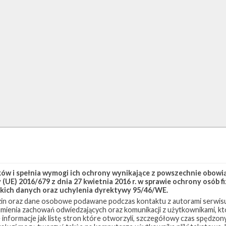
w i spełnia wymogi ich ochrony wynikające z powszechnie obowiąz
(UE) 2016/679 z dnia 27 kwietnia 2016 r. w sprawie ochrony osób
kich danych oraz uchylenia dyrektywy 95/46/WE.
in oraz dane osobowe podawane podczas kontaktu z autorami serwisu
zumienia zachowań odwiedzających oraz komunikacji z użytkownikami, któ
 informacje jak listę stron które otworzyli, szczegółowy czas spędzo