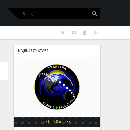
Szukaj
Szukaj
Twitter
Facebook
Kalendarze
RSS
NAJBLIŻSZY START
Starlink
Group
17-
38
13h 58m 18s