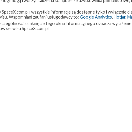
 usługi mogą tworzyć także na komputerze użytkownika pliki tekstowe,
paceX.com.pl i wszystkie informacje są dostępne tylko i wyłącznie dla
isu. Wspomniani zaufani usługodawcy to:
Google Analytics
,
Hotjar
,
M
w szczególności zamknięcie tego okna informacyjnego oznacza wyrażenie
ów serwisu SpaceX.com.pl