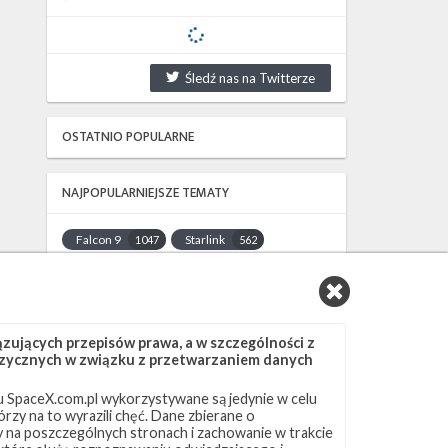
Śledź nas na Twitterze
OSTATNIO POPULARNE
NAJPOPULARNIEJSZE TEMATY
Falcon 9
Starlink
1047
562
SLC-40
OCISLY
522
337
LC-39A
SLC-4E
292
284
NASA
Lądowanie
263
235
ujących przepisów prawa, a w szczególności z
JRTI
ASOG
214
182
 fizycznych w związku z przetwarzaniem danych
Dragon 2
Osłony ładunku
145
125
 SpaceX.com.pl wykorzystywane są jedynie w celu
Starship
Landing Zone 1
107
96
rzy na to wyrazili chęć. Dane zbierane o
Loty załogowe
ISS
95
93
ny na poszczególnych stronach i zachowanie w trakcie