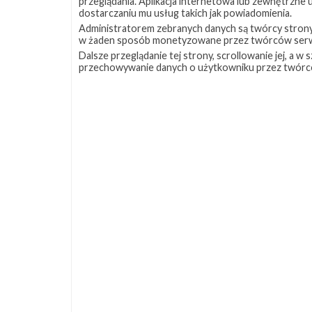
przeglądania. Aplikacja internetowa lub zewnętrzne
dostarczaniu mu usług takich jak powiadomienia.
Administratorem zebranych danych są twórcy strony S
w żaden sposób monetyzowane przez twórców serw
Dalsze przeglądanie tej strony, scrollowanie jej, a 
przechowywanie danych o użytkowniku przez twórc