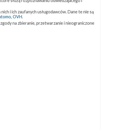
 które służą rozpoznawaniu odwiedzajacego i
ZAPRZYJAŹNIONE STRONY
 nich i ich zaufanych usługodawców. Dane te nie są
atomo
,
OVH
.
 zgody na zbieranie, przetwarzanie i nieograniczone
Kosmogadka
Jak będzie w rakiecie? (grupa FB)
Kosmiczna Propaganda
To Jakiś Kosmos!
TexasBocaChica (PL) – Substack