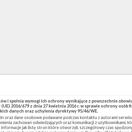
w i spełnia wymogi ich ochrony wynikające z powszechnie obowiąz
(UE) 2016/679 z dnia 27 kwietnia 2016 r. w sprawie ochrony osób
kich danych oraz uchylenia dyrektywy 95/46/WE.
in oraz dane osobowe podawane podczas kontaktu z autorami serwisu
zumienia zachowań odwiedzających oraz komunikacji z użytkownikami, któ
 informacje jak listę stron które otworzyli, szczegółowy czas spędzo