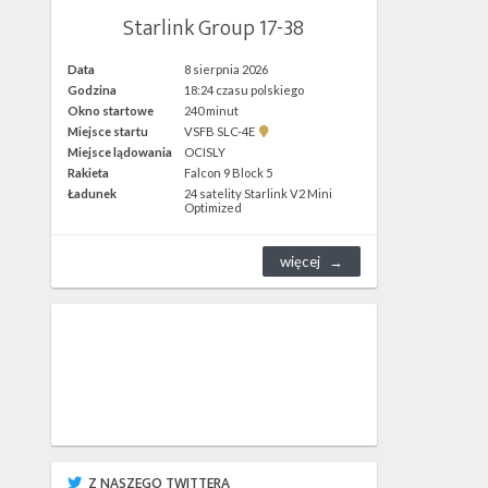
Starlink Group 17-38
Data
8 sierpnia 2026
Godzina
18:24 czasu polskiego
Okno startowe
240 minut
Pokaż
Miejsce startu
VSFB SLC-4E
lokalizację
Miejsce lądowania
OCISLY
VSFB
Rakieta
Falcon 9 Block 5
SLC-
4E w
Ładunek
24 satelity Starlink V2 Mini
Google
Optimized
Maps
więcej
Z NASZEGO TWITTERA