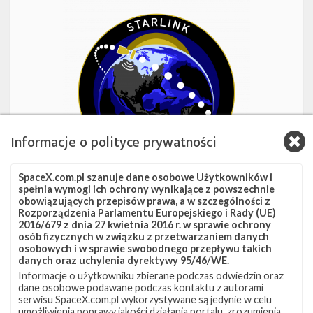
Starlink
Group
17-
38
Informacje o polityce prywatności
SpaceX.com.pl szanuje dane osobowe Użytkowników i
spełnia wymogi ich ochrony wynikające z powszechnie
obowiązujących przepisów prawa, a w szczególności z
18h 29m 14s
Rozporządzenia Parlamentu Europejskiego i Rady (UE)
2016/679 z dnia 27 kwietnia 2016 r. w sprawie ochrony
Starlink Group 17-38
osób fizycznych w związku z przetwarzaniem danych
osobowych i w sprawie swobodnego przepływu takich
danych oraz uchylenia dyrektywy 95/46/WE.
Data
8 sierpnia 2026
Informacje o użytkowniku zbierane podczas odwiedzin oraz
Godzina
16:00 czasu polskiego
dane osobowe podawane podczas kontaktu z autorami
Okno startowe
240 minut
serwisu SpaceX.com.pl wykorzystywane są jedynie w celu
Pokaż
Miejsce startu
VSFB SLC-4E
umożliwienia poprawy jakości działania portalu, zrozumienia