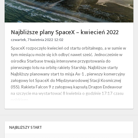
Twitter
Kalendarze
Najbliższe plany SpaceX – kwiecień 2022
czwartek, 7 kwietnia 2022 12:02
SpaceX rozpoczęło kwiecień od startu orbitalnego, a w sumie w
tym miesiącu może się ich odbyć nawet sześć. Jednocześnie w
ośrodku Starbase trwają intensywne przygotowania do
pierwszego lotu na orbitę rakiety Starship. Najbliższe starty
Najbliższy planowany start to misja Ax-1 , pierwszy komercyjny
załogowy lot SpaceX do Międzynarodowej Stacji Kosmicznej
(ISS). Rakieta Falcon 9 z załogową kapsułą Dragon Endeavour
na szczycie ma wystartować 8 kwietnia o godzinie 17:17 czasu
polskiego …
NAJBLIŻSZY START