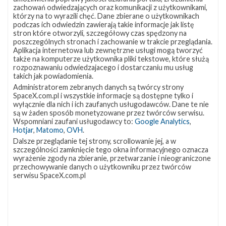
lokalizację
Miejsce lądowania
OCISLY
zachowań odwiedzających oraz komunikacji z użytkownikami,
VSFB
którzy na to wyrazili chęć. Dane zbierane o użytkownikach
Rakieta
Falcon 9 Block 5
SLC-
4E w
podczas ich odwiedzin zawierają takie informacje jak listę
Ładunek
24 satelity Starlink V2 Mini Optimized
Google
stron które otworzyli, szczegółowy czas spędzony na
Maps
poszczególnych stronach i zachowanie w trakcie przeglądania.
Aplikacja internetowa lub zewnętrzne usługi mogą tworzyć
więcej
także na komputerze użytkownika pliki tekstowe, które służą
rozpoznawaniu odwiedzajacego i dostarczaniu mu usług
takich jak powiadomienia.
Administratorem zebranych danych są twórcy strony
SpaceX.com.pl i wszystkie informacje są dostępne tylko i
wyłącznie dla nich i ich zaufanych usługodawców. Dane te nie
są w żaden sposób monetyzowane przez twórców serwisu.
Wspomniani zaufani usługodawcy to:
Google Analytics
,
Hotjar
,
Matomo
,
OVH
.
Dalsze przeglądanie tej strony, scrollowanie jej, a w
szczególności zamknięcie tego okna informacyjnego oznacza
Z NASZEGO TWITTERA
wyrażenie zgody na zbieranie, przetwarzanie i nieograniczone
przechowywanie danych o użytkowniku przez twórców
serwisu SpaceX.com.pl
Śledź nas na Twitterze
OSTATNIO POPULARNE