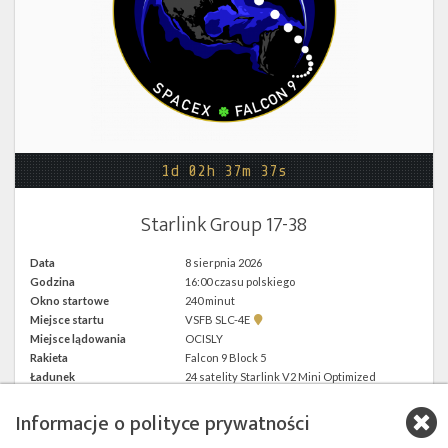
Twitter
Kalendarze
1d 02h 37m 37s
Starlink Group 17-38
Data
8 sierpnia 2026
Godzina
16:00 czasu polskiego
Okno startowe
240 minut
Pokaż
Miejsce startu
VSFB SLC-4E
lokalizację
Miejsce lądowania
OCISLY
VSFB
Rakieta
Falcon 9 Block 5
SLC-
4E w
Ładunek
24 satelity Starlink V2 Mini Optimized
Google
Maps
Informacje o polityce prywatności
więcej