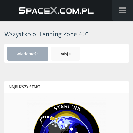
Wiadomości
Wszystko o "Landing Zone 40"
Baza wiedzy
Starlink
Wiadomości
Misje
Starship
Lista startów
NAJBLIŻSZY START
Na żywo
Starlink
Group
Szukaj
17-
38
Facebook