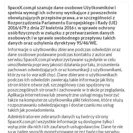
SpaceX.com.pl szanuje dane osobowe Użytkowników i
spełnia wymogi ich ochrony wynikające z powszechnie
obowiązujących przepisów prawa, a w szczególności z
Rozporządzenia Parlamentu Europejskiego i Rady (UE)
2016/679 z dnia 27 kwietnia 2016 r. w sprawie ochrony
osób fizycznych w związku z przetwarzaniem danych
osobowych i w sprawie swobodnego przepływu takich
danych oraz uchylenia dyrektywy 95/46/WE.
Informacje o użytkowniku zbierane podczas odwiedzin oraz
Z NASZEGO TWITTERA
dane osobowe podawane podczas kontaktu z autorami
serwisu SpaceX.com.pl wykorzystywane są jedynie w celu
umożliwienia poprawy jakości działania portalu, zrozumienia
zachowań odwiedzających oraz komunikacji z użytkownikami,
którzy na to wyrazili chęć. Dane zbierane o użytkownikach
Śledź nas na Twitterze
podczas ich odwiedzin zawierają takie informacje jak listę
stron które otworzyli, szczegółowy czas spędzony na
poszczególnych stronach i zachowanie w trakcie przeglądania.
Aplikacja internetowa lub zewnętrzne usługi mogą tworzyć
OSTATNIO POPULARNE
także na komputerze użytkownika pliki tekstowe, które służą
rozpoznawaniu odwiedzajacego i dostarczaniu mu usług
takich jak powiadomienia.
NAJPOPULARNIEJSZE TEMATY
Administratorem zebranych danych są twórcy strony
SpaceX.com.pl i wszystkie informacje są dostępne tylko i
Falcon 9
Starlink
SLC-40
wyłącznie dla nich i ich zaufanych usługodawców. Dane te nie
1046
561
521
są w żaden sposób monetyzowane przez twórców serwisu.