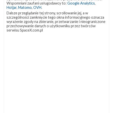
OCISLY
LC-39A
SLC-4E
Wspomniani zaufani usługodawcy to:
Google Analytics
,
337
292
284
Hotjar
,
Matomo
,
OVH
.
NASA
Lądowanie
JRTI
263
235
214
Dalsze przeglądanie tej strony, scrollowanie jej, a w
szczególności zamknięcie tego okna informacyjnego oznacza
ASOG
Dragon 2
Osłony ładunku
181
145
125
wyrażenie zgody na zbieranie, przetwarzanie i nieograniczone
przechowywanie danych o użytkowniku przez twórców
Starship
Landing Zone 1
Loty załogowe
107
96
95
serwisu SpaceX.com.pl
ISS
93
ZAPRZYJAŹNIONE STRONY
Kosmogadka
Jak będzie w rakiecie? (grupa FB)
Kosmiczna Propaganda
To Jakiś Kosmos!
TexasBocaChica (PL) – Substack