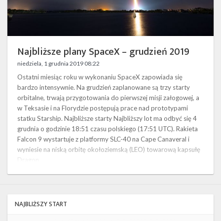
Twitter
Kalendarze
Najbliższe plany SpaceX – grudzień 2019
niedziela, 1 grudnia 2019 08:22
Ostatni miesiąc roku w wykonaniu SpaceX zapowiada się
bardzo intensywnie. Na grudzień zaplanowane są trzy starty
orbitalne, trwają przygotowania do pierwszej misji załogowej, a
w Teksasie i na Florydzie postępują prace nad prototypami
statku Starship. Najbliższe starty Najbliższy lot ma odbyć się 4
grudnia o godzinie 18:51 czasu polskiego (17:51 UTC). Rakieta
Falcon 9 wystartuje z platformy SLC-40 na Cape Canaveral i
wyniesie na niską orbitę okołoziemską (LEO) towarową kapsułę
Dragon …
NAJBLIŻSZY START