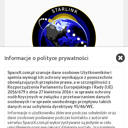
Starlink
Group
17-
38
Informacje o polityce prywatności
SpaceX.com.pl szanuje dane osobowe Użytkowników i
spełnia wymogi ich ochrony wynikające z powszechnie
obowiązujących przepisów prawa, a w szczególności z
1d 07h 22m 15s
Rozporządzenia Parlamentu Europejskiego i Rady (UE)
2016/679 z dnia 27 kwietnia 2016 r. w sprawie ochrony
Starlink Group 17-38
osób fizycznych w związku z przetwarzaniem danych
osobowych i w sprawie swobodnego przepływu takich
danych oraz uchylenia dyrektywy 95/46/WE.
Data
8 sierpnia 2026
Informacje o użytkowniku zbierane podczas odwiedzin oraz
Godzina
16:00 czasu polskiego
dane osobowe podawane podczas kontaktu z autorami
Okno startowe
240 minut
serwisu SpaceX.com.pl wykorzystywane są jedynie w celu
Pokaż
Miejsce startu
VSFB SLC-4E
umożliwienia poprawy jakości działania portalu, zrozumienia