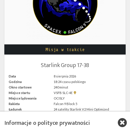
Twitter
Kalendarze
Misja w trakcie
Starlink Group 17-38
Data
8 sierpnia 2026
Godzina
18:24 czasu polskiego
Okno startowe
240 minut
Pokaż
Miejsce startu
VSFB SLC-4E
lokalizację
Miejsce lądowania
OCISLY
VSFB
Rakieta
Falcon 9 Block 5
SLC-
4E w
Ładunek
24 satelity Starlink V2 Mini Optimized
Google
Maps
Informacje o polityce prywatności
więcej