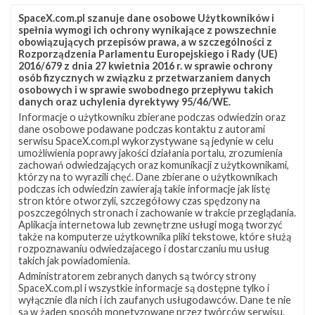
SpaceX.com.pl szanuje dane osobowe Użytkowników i
spełnia wymogi ich ochrony wynikające z powszechnie
obowiązujących przepisów prawa, a w szczególności z
Rozporządzenia Parlamentu Europejskiego i Rady (UE)
2016/679 z dnia 27 kwietnia 2016 r. w sprawie ochrony
osób fizycznych w związku z przetwarzaniem danych
osobowych i w sprawie swobodnego przepływu takich
danych oraz uchylenia dyrektywy 95/46/WE.
Informacje o użytkowniku zbierane podczas odwiedzin oraz
Z NASZEGO TWITTERA
dane osobowe podawane podczas kontaktu z autorami
serwisu SpaceX.com.pl wykorzystywane są jedynie w celu
umożliwienia poprawy jakości działania portalu, zrozumienia
zachowań odwiedzających oraz komunikacji z użytkownikami,
którzy na to wyrazili chęć. Dane zbierane o użytkownikach
Śledź nas na Twitterze
podczas ich odwiedzin zawierają takie informacje jak listę
stron które otworzyli, szczegółowy czas spędzony na
poszczególnych stronach i zachowanie w trakcie przeglądania.
Aplikacja internetowa lub zewnętrzne usługi mogą tworzyć
OSTATNIO POPULARNE
także na komputerze użytkownika pliki tekstowe, które służą
rozpoznawaniu odwiedzajacego i dostarczaniu mu usług
takich jak powiadomienia.
NAJPOPULARNIEJSZE TEMATY
Administratorem zebranych danych są twórcy strony
SpaceX.com.pl i wszystkie informacje są dostępne tylko i
Falcon 9
Starlink
SLC-40
wyłącznie dla nich i ich zaufanych usługodawców. Dane te nie
1047
562
522
są w żaden sposób monetyzowane przez twórców serwisu.