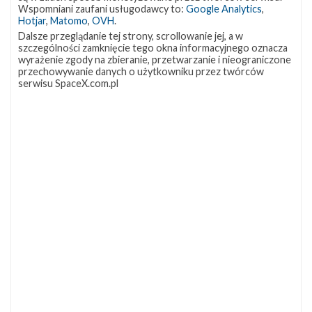
OCISLY
LC-39A
SLC-4E
Wspomniani zaufani usługodawcy to:
Google Analytics
,
337
292
284
Hotjar
,
Matomo
,
OVH
.
NASA
Lądowanie
JRTI
263
235
214
Dalsze przeglądanie tej strony, scrollowanie jej, a w
szczególności zamknięcie tego okna informacyjnego oznacza
ASOG
Dragon 2
Osłony ładunku
182
145
125
wyrażenie zgody na zbieranie, przetwarzanie i nieograniczone
przechowywanie danych o użytkowniku przez twórców
Starship
Landing Zone 1
Loty załogowe
107
96
95
serwisu SpaceX.com.pl
ISS
93
ZAPRZYJAŹNIONE STRONY
Kosmogadka
Jak będzie w rakiecie? (grupa FB)
Kosmiczna Propaganda
To Jakiś Kosmos!
TexasBocaChica (PL) – Substack