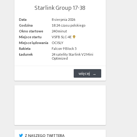
Starlink Group 17-38
Data
8 sierpnia 2026
Godzina
18:24 czasu polskiego
Okno startowe
240 minut
Pokaż
Miejsce startu
VSFB SLC-4E
lokalizację
Miejsce lądowania
OCISLY
VSFB
Rakieta
Falcon 9 Block 5
SLC-
4E w
Ładunek
24 satelity Starlink V2 Mini
Google
Optimized
Maps
więcej
Z NASZEGO TWITTERA