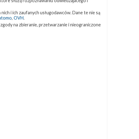
 które służą rozpoznawaniu odwiedzajacego i
ZAPRZYJAŹNIONE STRONY
 nich i ich zaufanych usługodawców. Dane te nie są
atomo
,
OVH
.
 zgody na zbieranie, przetwarzanie i nieograniczone
Kosmogadka
Jak będzie w rakiecie? (grupa FB)
Kosmiczna Propaganda
To Jakiś Kosmos!
TexasBocaChica (PL) – Substack