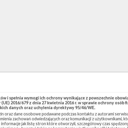
w i spełnia wymogi ich ochrony wynikające z powszechnie obowiąz
(UE) 2016/679 z dnia 27 kwietnia 2016 r. w sprawie ochrony osób
kich danych oraz uchylenia dyrektywy 95/46/WE.
in oraz dane osobowe podawane podczas kontaktu z autorami serwisu
zumienia zachowań odwiedzających oraz komunikacji z użytkownikami, któ
 informacje jak listę stron które otworzyli, szczegółowy czas spędzo