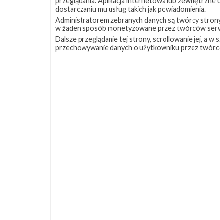
przeglądania. Aplikacja internetowa lub zewnętrzne
dostarczaniu mu usług takich jak powiadomienia.
Administratorem zebranych danych są twórcy strony S
w żaden sposób monetyzowane przez twórców serw
Dalsze przeglądanie tej strony, scrollowanie jej, a 
przechowywanie danych o użytkowniku przez twórc