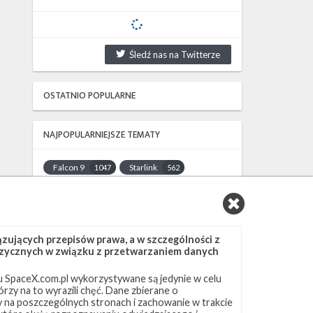
Śledź nas na Twitterze
OSTATNIO POPULARNE
NAJPOPULARNIEJSZE TEMATY
Falcon 9
Starlink
1047
562
SLC-40
OCISLY
522
337
LC-39A
SLC-4E
292
284
NASA
Lądowanie
263
235
ujących przepisów prawa, a w szczególności z
JRTI
ASOG
214
182
 fizycznych w związku z przetwarzaniem danych
Dragon 2
Osłony ładunku
145
125
 SpaceX.com.pl wykorzystywane są jedynie w celu
Starship
Landing Zone 1
107
96
rzy na to wyrazili chęć. Dane zbierane o
Loty załogowe
ISS
95
93
ny na poszczególnych stronach i zachowanie w trakcie