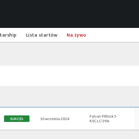
tarship
Lista startów
Na żywo
Falcon 9 Block 5
10 września 2024
SUKCES
KSC LC-39A