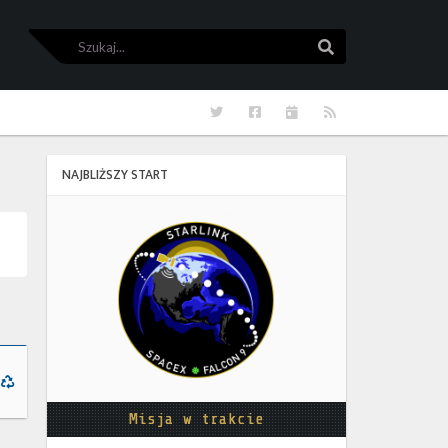
Szukaj
Szukaj
Twitter
Facebook
Kalendarze
RSS
NAJBLIŻSZY START
Starlink
Group
17-
38
Misja w trakcie