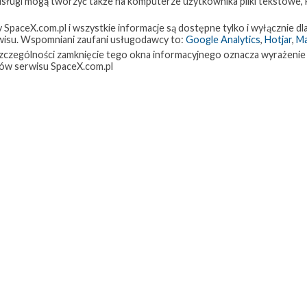
 usługi mogą tworzyć także na komputerze użytkownika pliki tekstowe,
paceX.com.pl i wszystkie informacje są dostępne tylko i wyłącznie dla
isu. Wspomniani zaufani usługodawcy to:
Google Analytics
,
Hotjar
,
M
w szczególności zamknięcie tego okna informacyjnego oznacza wyrażenie
ów serwisu SpaceX.com.pl