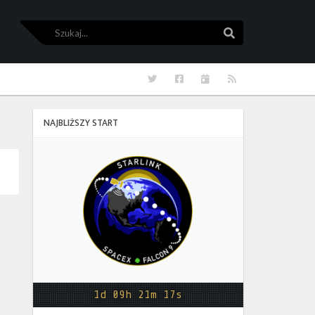
Szukaj
Szukaj
Twitter
Facebook
Kalendarze
RSS
NAJBLIŻSZY START
Starlink
Group
17-
38
1d 09h 21m 17s