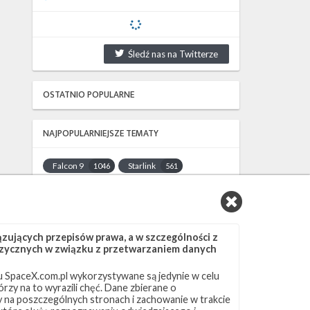
Śledź nas na Twitterze
OSTATNIO POPULARNE
NAJPOPULARNIEJSZE TEMATY
Falcon 9
Starlink
1046
561
SLC-40
OCISLY
521
337
LC-39A
SLC-4E
292
284
NASA
Lądowanie
263
235
ujących przepisów prawa, a w szczególności z
JRTI
ASOG
214
181
 fizycznych w związku z przetwarzaniem danych
Dragon 2
Osłony ładunku
145
125
 SpaceX.com.pl wykorzystywane są jedynie w celu
Starship
Landing Zone 1
107
96
rzy na to wyrazili chęć. Dane zbierane o
Loty załogowe
ISS
95
93
ny na poszczególnych stronach i zachowanie w trakcie