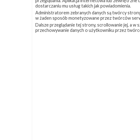
przeglądania. Aplikacja internetowa lub zewnętrzne
dostarczaniu mu usług takich jak powiadomienia.
Administratorem zebranych danych są twórcy strony S
w żaden sposób monetyzowane przez twórców serw
Dalsze przeglądanie tej strony, scrollowanie jej, a 
przechowywanie danych o użytkowniku przez twórc