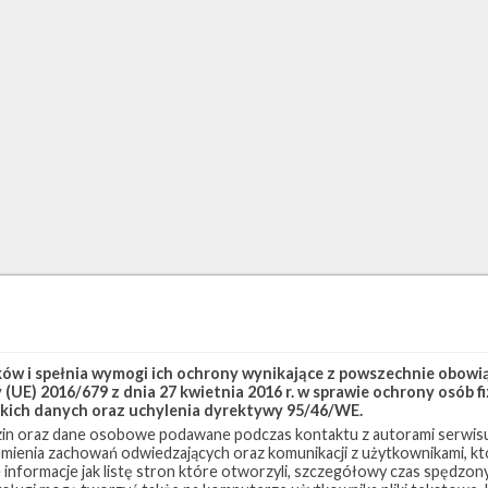
w i spełnia wymogi ich ochrony wynikające z powszechnie obowiąz
(UE) 2016/679 z dnia 27 kwietnia 2016 r. w sprawie ochrony osób
kich danych oraz uchylenia dyrektywy 95/46/WE.
in oraz dane osobowe podawane podczas kontaktu z autorami serwisu
zumienia zachowań odwiedzających oraz komunikacji z użytkownikami, któ
 informacje jak listę stron które otworzyli, szczegółowy czas spędzo