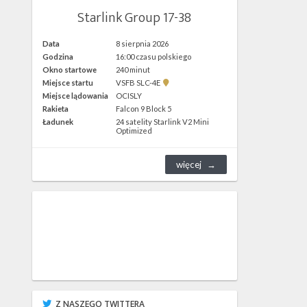
Starlink Group 17-38
Data
8 sierpnia 2026
Godzina
16:00 czasu polskiego
Okno startowe
240 minut
Pokaż
Miejsce startu
VSFB SLC-4E
lokalizację
Miejsce lądowania
OCISLY
VSFB
Rakieta
Falcon 9 Block 5
SLC-
4E w
Ładunek
24 satelity Starlink V2 Mini
Google
Optimized
Maps
więcej
Z NASZEGO TWITTERA