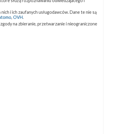
 które służą rozpoznawaniu odwiedzajacego i
ZAPRZYJAŹNIONE STRONY
 nich i ich zaufanych usługodawców. Dane te nie są
atomo
,
OVH
.
 zgody na zbieranie, przetwarzanie i nieograniczone
Kosmogadka
Jak będzie w rakiecie? (grupa FB)
Kosmiczna Propaganda
To Jakiś Kosmos!
TexasBocaChica (PL) – Substack