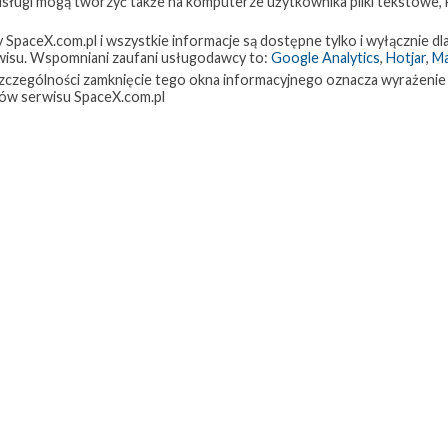
 usługi mogą tworzyć także na komputerze użytkownika pliki tekstowe,
paceX.com.pl i wszystkie informacje są dostępne tylko i wyłącznie dla
isu. Wspomniani zaufani usługodawcy to:
Google Analytics
,
Hotjar
,
M
w szczególności zamknięcie tego okna informacyjnego oznacza wyrażenie
ów serwisu SpaceX.com.pl