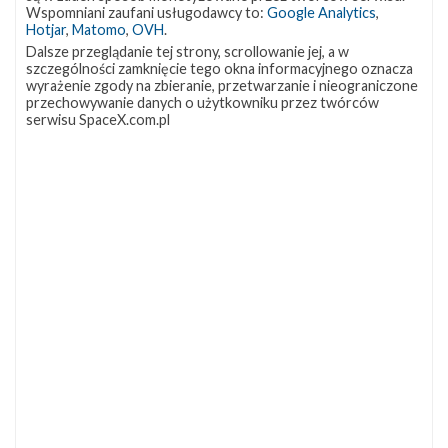
OCISLY
LC-39A
SLC-4E
Wspomniani zaufani usługodawcy to:
Google Analytics
,
337
292
284
Hotjar
,
Matomo
,
OVH
.
NASA
Lądowanie
JRTI
263
235
214
Dalsze przeglądanie tej strony, scrollowanie jej, a w
szczególności zamknięcie tego okna informacyjnego oznacza
ASOG
Dragon 2
Osłony ładunku
181
145
125
wyrażenie zgody na zbieranie, przetwarzanie i nieograniczone
przechowywanie danych o użytkowniku przez twórców
Starship
Landing Zone 1
Loty załogowe
107
96
95
serwisu SpaceX.com.pl
ISS
93
ZAPRZYJAŹNIONE STRONY
Kosmogadka
Jak będzie w rakiecie? (grupa FB)
Kosmiczna Propaganda
To Jakiś Kosmos!
TexasBocaChica (PL) – Substack