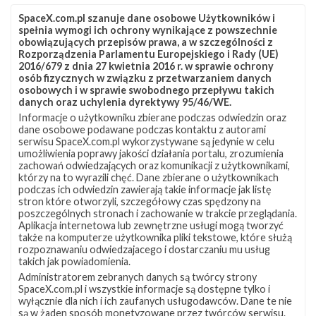
SpaceX.com.pl szanuje dane osobowe Użytkowników i
spełnia wymogi ich ochrony wynikające z powszechnie
obowiązujących przepisów prawa, a w szczególności z
Rozporządzenia Parlamentu Europejskiego i Rady (UE)
2016/679 z dnia 27 kwietnia 2016 r. w sprawie ochrony
osób fizycznych w związku z przetwarzaniem danych
osobowych i w sprawie swobodnego przepływu takich
danych oraz uchylenia dyrektywy 95/46/WE.
Informacje o użytkowniku zbierane podczas odwiedzin oraz
Z NASZEGO TWITTERA
dane osobowe podawane podczas kontaktu z autorami
serwisu SpaceX.com.pl wykorzystywane są jedynie w celu
umożliwienia poprawy jakości działania portalu, zrozumienia
zachowań odwiedzających oraz komunikacji z użytkownikami,
którzy na to wyrazili chęć. Dane zbierane o użytkownikach
Śledź nas na Twitterze
podczas ich odwiedzin zawierają takie informacje jak listę
stron które otworzyli, szczegółowy czas spędzony na
poszczególnych stronach i zachowanie w trakcie przeglądania.
Aplikacja internetowa lub zewnętrzne usługi mogą tworzyć
OSTATNIO POPULARNE
także na komputerze użytkownika pliki tekstowe, które służą
rozpoznawaniu odwiedzajacego i dostarczaniu mu usług
takich jak powiadomienia.
NAJPOPULARNIEJSZE TEMATY
Administratorem zebranych danych są twórcy strony
SpaceX.com.pl i wszystkie informacje są dostępne tylko i
Falcon 9
Starlink
SLC-40
wyłącznie dla nich i ich zaufanych usługodawców. Dane te nie
1046
561
521
są w żaden sposób monetyzowane przez twórców serwisu.