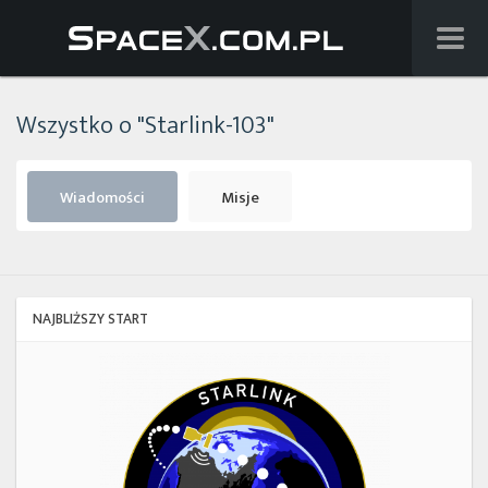
Wiadomości
Wszystko o "Starlink-103"
Baza wiedzy
Starlink
Wiadomości
Misje
Starship
Lista startów
NAJBLIŻSZY START
Na żywo
Starlink
Group
Szukaj
17-
38
Facebook