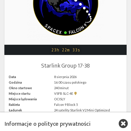
Twitter
Kalendarze
23h 22m 33s
Starlink Group 17-38
Data
8 sierpnia 2026
Godzina
16:00 czasu polskiego
Okno startowe
240 minut
Pokaż
Miejsce startu
VSFB SLC-4E
lokalizację
Miejsce lądowania
OCISLY
VSFB
Rakieta
Falcon 9 Block 5
SLC-
4E w
Ładunek
24 satelity Starlink V2 Mini Optimized
Google
Maps
Informacje o polityce prywatności
więcej