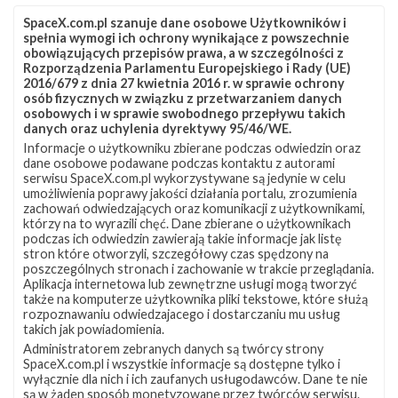
SpaceX.com.pl szanuje dane osobowe Użytkowników i
spełnia wymogi ich ochrony wynikające z powszechnie
obowiązujących przepisów prawa, a w szczególności z
Rozporządzenia Parlamentu Europejskiego i Rady (UE)
2016/679 z dnia 27 kwietnia 2016 r. w sprawie ochrony
osób fizycznych w związku z przetwarzaniem danych
osobowych i w sprawie swobodnego przepływu takich
danych oraz uchylenia dyrektywy 95/46/WE.
Informacje o użytkowniku zbierane podczas odwiedzin oraz
Z NASZEGO TWITTERA
dane osobowe podawane podczas kontaktu z autorami
serwisu SpaceX.com.pl wykorzystywane są jedynie w celu
umożliwienia poprawy jakości działania portalu, zrozumienia
zachowań odwiedzających oraz komunikacji z użytkownikami,
którzy na to wyrazili chęć. Dane zbierane o użytkownikach
Śledź nas na Twitterze
podczas ich odwiedzin zawierają takie informacje jak listę
stron które otworzyli, szczegółowy czas spędzony na
poszczególnych stronach i zachowanie w trakcie przeglądania.
Aplikacja internetowa lub zewnętrzne usługi mogą tworzyć
OSTATNIO POPULARNE
także na komputerze użytkownika pliki tekstowe, które służą
rozpoznawaniu odwiedzajacego i dostarczaniu mu usług
takich jak powiadomienia.
NAJPOPULARNIEJSZE TEMATY
Administratorem zebranych danych są twórcy strony
SpaceX.com.pl i wszystkie informacje są dostępne tylko i
Falcon 9
Starlink
SLC-40
wyłącznie dla nich i ich zaufanych usługodawców. Dane te nie
1046
561
521
są w żaden sposób monetyzowane przez twórców serwisu.