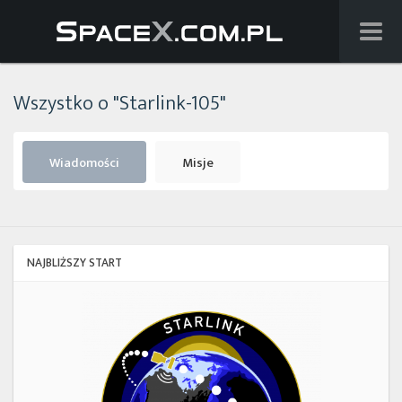
Wiadomości
Wszystko o "Starlink-105"
Baza wiedzy
Starlink
Wiadomości
Misje
Starship
Lista startów
NAJBLIŻSZY START
Na żywo
Starlink
Group
Szukaj
17-
38
Facebook