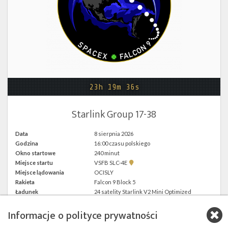
Twitter
Kalendarze
23h 19m 36s
Starlink Group 17-38
Data
8 sierpnia 2026
Godzina
16:00 czasu polskiego
Okno startowe
240 minut
Pokaż
Miejsce startu
VSFB SLC-4E
lokalizację
Miejsce lądowania
OCISLY
VSFB
Rakieta
Falcon 9 Block 5
SLC-
4E w
Ładunek
24 satelity Starlink V2 Mini Optimized
Google
Maps
Informacje o polityce prywatności
więcej