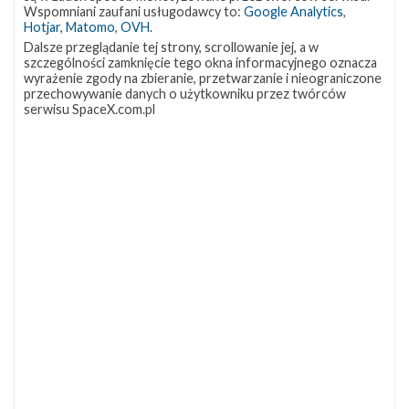
OCISLY
LC-39A
SLC-4E
Wspomniani zaufani usługodawcy to:
Google Analytics
,
337
292
284
Hotjar
,
Matomo
,
OVH
.
NASA
Lądowanie
JRTI
263
235
214
Dalsze przeglądanie tej strony, scrollowanie jej, a w
szczególności zamknięcie tego okna informacyjnego oznacza
ASOG
Dragon 2
Osłony ładunku
181
145
125
wyrażenie zgody na zbieranie, przetwarzanie i nieograniczone
przechowywanie danych o użytkowniku przez twórców
Starship
Landing Zone 1
Loty załogowe
107
96
95
serwisu SpaceX.com.pl
ISS
93
ZAPRZYJAŹNIONE STRONY
Kosmogadka
Jak będzie w rakiecie? (grupa FB)
Kosmiczna Propaganda
To Jakiś Kosmos!
TexasBocaChica (PL) – Substack