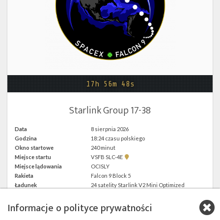
Twitter
Kalendarze
17h 56m 48s
Starlink Group 17-38
Data
8 sierpnia 2026
Godzina
18:24 czasu polskiego
Okno startowe
240 minut
Pokaż
Miejsce startu
VSFB SLC-4E
lokalizację
Miejsce lądowania
OCISLY
VSFB
Rakieta
Falcon 9 Block 5
SLC-
4E w
Ładunek
24 satelity Starlink V2 Mini Optimized
Google
Maps
Informacje o polityce prywatności
więcej