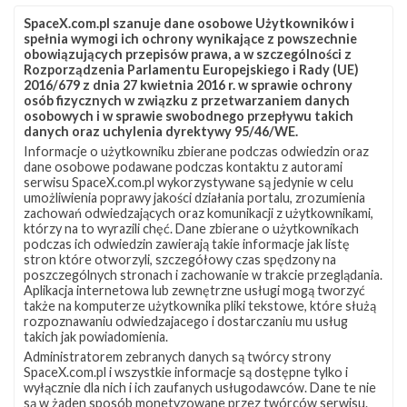
SpaceX.com.pl szanuje dane osobowe Użytkowników i
spełnia wymogi ich ochrony wynikające z powszechnie
obowiązujących przepisów prawa, a w szczególności z
Rozporządzenia Parlamentu Europejskiego i Rady (UE)
2016/679 z dnia 27 kwietnia 2016 r. w sprawie ochrony
osób fizycznych w związku z przetwarzaniem danych
osobowych i w sprawie swobodnego przepływu takich
danych oraz uchylenia dyrektywy 95/46/WE.
Informacje o użytkowniku zbierane podczas odwiedzin oraz
Z NASZEGO TWITTERA
dane osobowe podawane podczas kontaktu z autorami
serwisu SpaceX.com.pl wykorzystywane są jedynie w celu
umożliwienia poprawy jakości działania portalu, zrozumienia
zachowań odwiedzających oraz komunikacji z użytkownikami,
którzy na to wyrazili chęć. Dane zbierane o użytkownikach
Śledź nas na Twitterze
podczas ich odwiedzin zawierają takie informacje jak listę
stron które otworzyli, szczegółowy czas spędzony na
poszczególnych stronach i zachowanie w trakcie przeglądania.
Aplikacja internetowa lub zewnętrzne usługi mogą tworzyć
OSTATNIO POPULARNE
także na komputerze użytkownika pliki tekstowe, które służą
rozpoznawaniu odwiedzajacego i dostarczaniu mu usług
takich jak powiadomienia.
NAJPOPULARNIEJSZE TEMATY
Administratorem zebranych danych są twórcy strony
SpaceX.com.pl i wszystkie informacje są dostępne tylko i
Falcon 9
Starlink
SLC-40
wyłącznie dla nich i ich zaufanych usługodawców. Dane te nie
1047
562
522
są w żaden sposób monetyzowane przez twórców serwisu.