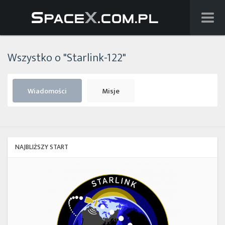
Wiadomości
Wszystko o "Starlink-122"
Baza wiedzy
Starlink
Wiadomości
Misje
Starship
Lista startów
NAJBLIŻSZY START
Na żywo
Starlink
Group
Szukaj
17-
38
Facebook