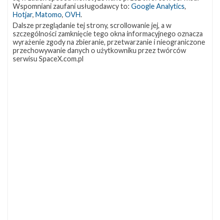
OCISLY
LC-39A
SLC-4E
Wspomniani zaufani usługodawcy to:
Google Analytics
,
337
292
284
Hotjar
,
Matomo
,
OVH
.
NASA
Lądowanie
JRTI
263
235
214
Dalsze przeglądanie tej strony, scrollowanie jej, a w
szczególności zamknięcie tego okna informacyjnego oznacza
ASOG
Dragon 2
Osłony ładunku
182
145
125
wyrażenie zgody na zbieranie, przetwarzanie i nieograniczone
przechowywanie danych o użytkowniku przez twórców
Starship
Landing Zone 1
Loty załogowe
107
96
95
serwisu SpaceX.com.pl
ISS
93
ZAPRZYJAŹNIONE STRONY
Kosmogadka
Jak będzie w rakiecie? (grupa FB)
Kosmiczna Propaganda
To Jakiś Kosmos!
TexasBocaChica (PL) – Substack