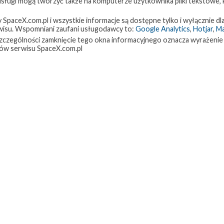
 usługi mogą tworzyć także na komputerze użytkownika pliki tekstowe,
paceX.com.pl i wszystkie informacje są dostępne tylko i wyłącznie dla
isu. Wspomniani zaufani usługodawcy to:
Google Analytics
,
Hotjar
,
M
w szczególności zamknięcie tego okna informacyjnego oznacza wyrażenie
ów serwisu SpaceX.com.pl