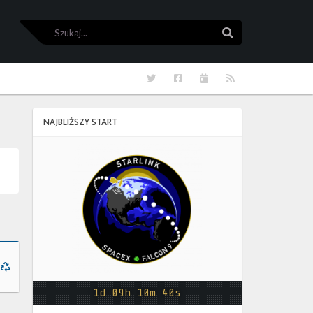
Szukaj
Szukaj
Twitter
Facebook
Kalendarze
RSS
NAJBLIŻSZY START
Starlink
Group
17-
38
1d 09h 10m 40s