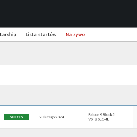
tarship
Lista startów
Na żywo
Falcon 9 Block 5
23 lutego 2024
SUKCES
VSFB SLC-4E