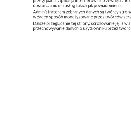
przeglądania. Aplikacja internetowa lub zewnętrzne
dostarczaniu mu usług takich jak powiadomienia.
Administratorem zebranych danych są twórcy strony S
w żaden sposób monetyzowane przez twórców serw
Dalsze przeglądanie tej strony, scrollowanie jej, a 
przechowywanie danych o użytkowniku przez twórc