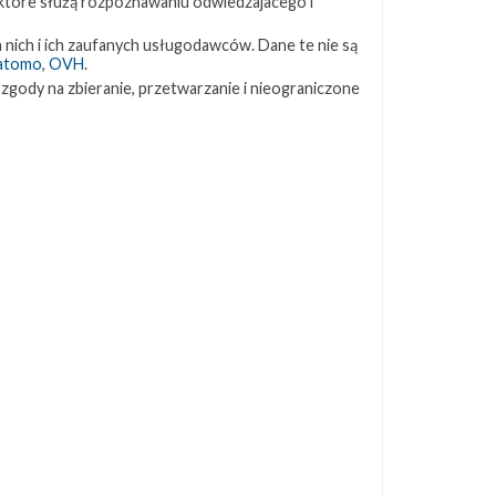
 które służą rozpoznawaniu odwiedzajacego i
ZAPRZYJAŹNIONE STRONY
 nich i ich zaufanych usługodawców. Dane te nie są
atomo
,
OVH
.
 zgody na zbieranie, przetwarzanie i nieograniczone
Kosmogadka
Jak będzie w rakiecie? (grupa FB)
Kosmiczna Propaganda
To Jakiś Kosmos!
TexasBocaChica (PL) – Substack