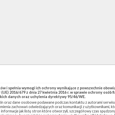
w i spełnia wymogi ich ochrony wynikające z powszechnie obowiąz
(UE) 2016/679 z dnia 27 kwietnia 2016 r. w sprawie ochrony osób
kich danych oraz uchylenia dyrektywy 95/46/WE.
in oraz dane osobowe podawane podczas kontaktu z autorami serwisu
zumienia zachowań odwiedzających oraz komunikacji z użytkownikami, któ
 informacje jak listę stron które otworzyli, szczegółowy czas spędzo