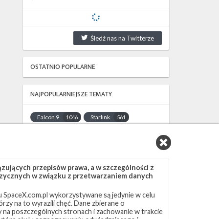
Śledź nas na Twitterze
OSTATNIO POPULARNE
NAJPOPULARNIEJSZE TEMATY
Falcon 9
Starlink
1046
561
SLC-40
OCISLY
521
337
LC-39A
SLC-4E
292
284
NASA
Lądowanie
263
235
ujących przepisów prawa, a w szczególności z
JRTI
ASOG
214
181
 fizycznych w związku z przetwarzaniem danych
Dragon 2
Osłony ładunku
145
125
 SpaceX.com.pl wykorzystywane są jedynie w celu
Starship
Landing Zone 1
107
96
rzy na to wyrazili chęć. Dane zbierane o
Loty załogowe
ISS
95
93
ny na poszczególnych stronach i zachowanie w trakcie