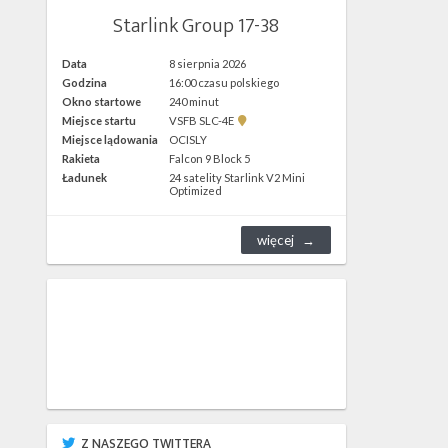
Starlink Group 17-38
Data
8 sierpnia 2026
Godzina
16:00 czasu polskiego
Okno startowe
240 minut
Pokaż
Miejsce startu
VSFB SLC-4E
lokalizację
Miejsce lądowania
OCISLY
VSFB
Rakieta
Falcon 9 Block 5
SLC-
4E w
Ładunek
24 satelity Starlink V2 Mini
Google
Optimized
Maps
więcej
Z NASZEGO TWITTERA