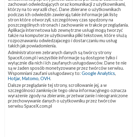
lokalizację
Miejsce lądowania
OCISLY
zachowań odwiedzających oraz komunikacji z użytkownikami,
VSFB
którzy na to wyrazili chęć. Dane zbierane o użytkownikach
Rakieta
Falcon 9 Block 5
SLC-
4E w
podczas ich odwiedzin zawierają takie informacje jak listę
Ładunek
24 satelity Starlink V2 Mini Optimized
Google
stron które otworzyli, szczegółowy czas spędzony na
Maps
poszczególnych stronach i zachowanie w trakcie przeglądania.
więcej
Aplikacja internetowa lub zewnętrzne usługi mogą tworzyć
także na komputerze użytkownika pliki tekstowe, które służą
rozpoznawaniu odwiedzajacego i dostarczaniu mu usług
takich jak powiadomienia.
Administratorem zebranych danych są twórcy strony
SpaceX.com.pl i wszystkie informacje są dostępne tylko i
wyłącznie dla nich i ich zaufanych usługodawców. Dane te nie
są w żaden sposób monetyzowane przez twórców serwisu.
Wspomniani zaufani usługodawcy to:
Google Analytics
,
Hotjar
,
Matomo
,
OVH
.
Dalsze przeglądanie tej strony, scrollowanie jej, a w
szczególności zamknięcie tego okna informacyjnego oznacza
Z NASZEGO TWITTERA
wyrażenie zgody na zbieranie, przetwarzanie i nieograniczone
przechowywanie danych o użytkowniku przez twórców
serwisu SpaceX.com.pl
Śledź nas na Twitterze
OSTATNIO POPULARNE