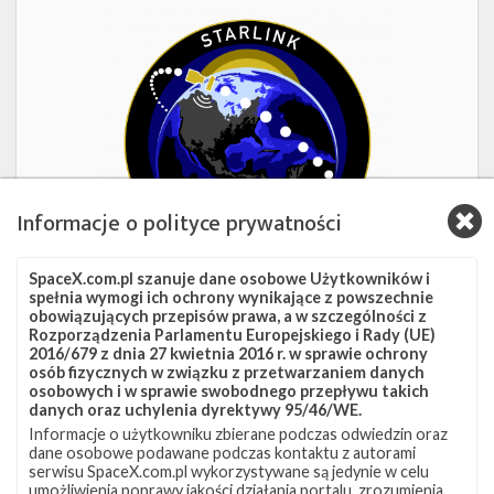
Starlink
Group
17-
38
Informacje o polityce prywatności
SpaceX.com.pl szanuje dane osobowe Użytkowników i
spełnia wymogi ich ochrony wynikające z powszechnie
obowiązujących przepisów prawa, a w szczególności z
1d 14h 53m 34s
Rozporządzenia Parlamentu Europejskiego i Rady (UE)
2016/679 z dnia 27 kwietnia 2016 r. w sprawie ochrony
Starlink Group 17-38
osób fizycznych w związku z przetwarzaniem danych
osobowych i w sprawie swobodnego przepływu takich
danych oraz uchylenia dyrektywy 95/46/WE.
Data
8 sierpnia 2026
Informacje o użytkowniku zbierane podczas odwiedzin oraz
Godzina
16:00 czasu polskiego
dane osobowe podawane podczas kontaktu z autorami
Okno startowe
240 minut
serwisu SpaceX.com.pl wykorzystywane są jedynie w celu
Pokaż
Miejsce startu
VSFB SLC-4E
umożliwienia poprawy jakości działania portalu, zrozumienia