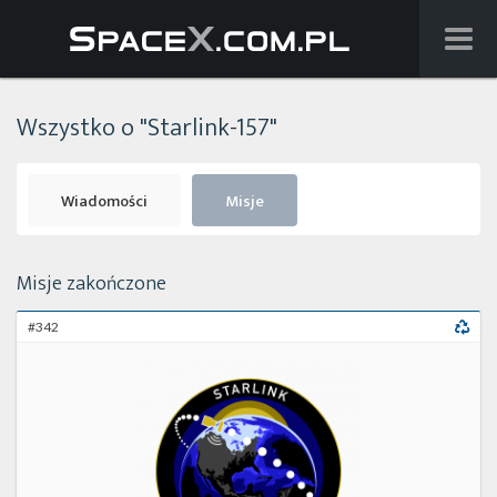
Wiadomości
Wszystko o "Starlink-157"
Baza wiedzy
Starlink
Wiadomości
Misje
Starship
Misje zakończone
Lista startów
#342
Na żywo
Szukaj
Facebook