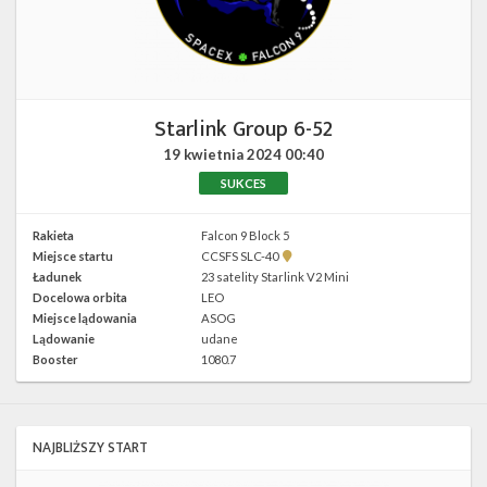
Twitter
Kalendarze
Starlink Group 6-52
19 kwietnia 2024
00:40
SUKCES
Rakieta
Falcon 9 Block 5
Pokaż
Miejsce startu
CCSFS SLC-40
lokalizację
Ładunek
23 satelity Starlink V2 Mini
CCSFS
Docelowa orbita
LEO
SLC-
40 w
Miejsce lądowania
ASOG
Google
Lądowanie
udane
Maps
Booster
1080.7
NAJBLIŻSZY START