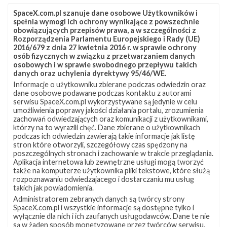
SpaceX.com.pl szanuje dane osobowe Użytkowników i
spełnia wymogi ich ochrony wynikające z powszechnie
obowiązujących przepisów prawa, a w szczególności z
Rozporządzenia Parlamentu Europejskiego i Rady (UE)
2016/679 z dnia 27 kwietnia 2016 r. w sprawie ochrony
osób fizycznych w związku z przetwarzaniem danych
osobowych i w sprawie swobodnego przepływu takich
danych oraz uchylenia dyrektywy 95/46/WE.
Informacje o użytkowniku zbierane podczas odwiedzin oraz
Z NASZEGO TWITTERA
dane osobowe podawane podczas kontaktu z autorami
serwisu SpaceX.com.pl wykorzystywane są jedynie w celu
umożliwienia poprawy jakości działania portalu, zrozumienia
zachowań odwiedzających oraz komunikacji z użytkownikami,
którzy na to wyrazili chęć. Dane zbierane o użytkownikach
Śledź nas na Twitterze
podczas ich odwiedzin zawierają takie informacje jak listę
stron które otworzyli, szczegółowy czas spędzony na
poszczególnych stronach i zachowanie w trakcie przeglądania.
Aplikacja internetowa lub zewnętrzne usługi mogą tworzyć
OSTATNIO POPULARNE
także na komputerze użytkownika pliki tekstowe, które służą
rozpoznawaniu odwiedzajacego i dostarczaniu mu usług
takich jak powiadomienia.
NAJPOPULARNIEJSZE TEMATY
Administratorem zebranych danych są twórcy strony
SpaceX.com.pl i wszystkie informacje są dostępne tylko i
Falcon 9
Starlink
SLC-40
wyłącznie dla nich i ich zaufanych usługodawców. Dane te nie
1047
562
522
są w żaden sposób monetyzowane przez twórców serwisu.