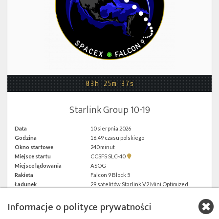
Twitter
Kalendarze
03h 25m 37s
Starlink Group 10-19
Data
10 sierpnia 2026
Godzina
16:49 czasu polskiego
Okno startowe
240 minut
Pokaż
Miejsce startu
CCSFS SLC-40
lokalizację
Miejsce lądowania
ASOG
CCSFS
Rakieta
Falcon 9 Block 5
SLC-
40 w
Ładunek
29 satelitów Starlink V2 Mini Optimized
Google
Maps
Informacje o polityce prywatności
więcej