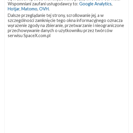
OCISLY
LC-39A
SLC-4E
Wspomniani zaufani usługodawcy to:
Google Analytics
,
337
292
284
Hotjar
,
Matomo
,
OVH
.
NASA
Lądowanie
JRTI
263
235
214
Dalsze przeglądanie tej strony, scrollowanie jej, a w
szczególności zamknięcie tego okna informacyjnego oznacza
ASOG
Dragon 2
Osłony ładunku
182
145
125
wyrażenie zgody na zbieranie, przetwarzanie i nieograniczone
przechowywanie danych o użytkowniku przez twórców
Starship
Landing Zone 1
Loty załogowe
107
96
95
serwisu SpaceX.com.pl
ISS
93
ZAPRZYJAŹNIONE STRONY
Kosmogadka
Jak będzie w rakiecie? (grupa FB)
Kosmiczna Propaganda
To Jakiś Kosmos!
TexasBocaChica (PL) – Substack