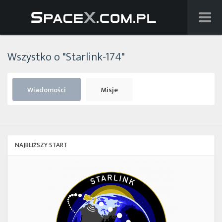
Wiadomości
Wszystko o "Starlink-174"
Baza wiedzy
Starlink
Wiadomości
Misje
Starship
Lista startów
NAJBLIŻSZY START
Na żywo
Starlink
Group
Szukaj
10-
19
Facebook