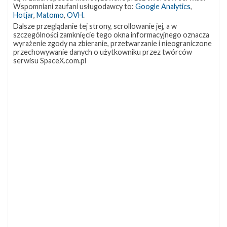
OCISLY
LC-39A
SLC-4E
Wspomniani zaufani usługodawcy to:
Google Analytics
,
337
292
284
Hotjar
,
Matomo
,
OVH
.
NASA
Lądowanie
JRTI
263
235
214
Dalsze przeglądanie tej strony, scrollowanie jej, a w
szczególności zamknięcie tego okna informacyjnego oznacza
ASOG
Dragon 2
Osłony ładunku
181
145
125
wyrażenie zgody na zbieranie, przetwarzanie i nieograniczone
przechowywanie danych o użytkowniku przez twórców
Starship
Landing Zone 1
Loty załogowe
107
96
95
serwisu SpaceX.com.pl
ISS
93
ZAPRZYJAŹNIONE STRONY
Kosmogadka
Jak będzie w rakiecie? (grupa FB)
Kosmiczna Propaganda
To Jakiś Kosmos!
TexasBocaChica (PL) – Substack