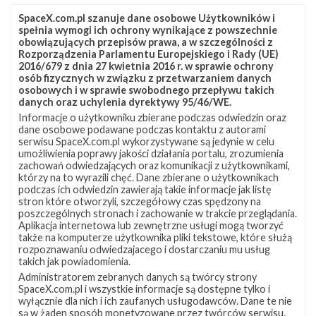
SpaceX.com.pl szanuje dane osobowe Użytkowników i
spełnia wymogi ich ochrony wynikające z powszechnie
obowiązujących przepisów prawa, a w szczególności z
Rozporządzenia Parlamentu Europejskiego i Rady (UE)
2016/679 z dnia 27 kwietnia 2016 r. w sprawie ochrony
osób fizycznych w związku z przetwarzaniem danych
osobowych i w sprawie swobodnego przepływu takich
danych oraz uchylenia dyrektywy 95/46/WE.
Informacje o użytkowniku zbierane podczas odwiedzin oraz
Z NASZEGO TWITTERA
dane osobowe podawane podczas kontaktu z autorami
serwisu SpaceX.com.pl wykorzystywane są jedynie w celu
umożliwienia poprawy jakości działania portalu, zrozumienia
zachowań odwiedzających oraz komunikacji z użytkownikami,
którzy na to wyrazili chęć. Dane zbierane o użytkownikach
Śledź nas na Twitterze
podczas ich odwiedzin zawierają takie informacje jak listę
stron które otworzyli, szczegółowy czas spędzony na
poszczególnych stronach i zachowanie w trakcie przeglądania.
Aplikacja internetowa lub zewnętrzne usługi mogą tworzyć
OSTATNIO POPULARNE
także na komputerze użytkownika pliki tekstowe, które służą
rozpoznawaniu odwiedzajacego i dostarczaniu mu usług
takich jak powiadomienia.
NAJPOPULARNIEJSZE TEMATY
Administratorem zebranych danych są twórcy strony
SpaceX.com.pl i wszystkie informacje są dostępne tylko i
Falcon 9
Starlink
SLC-40
wyłącznie dla nich i ich zaufanych usługodawców. Dane te nie
1046
561
521
są w żaden sposób monetyzowane przez twórców serwisu.