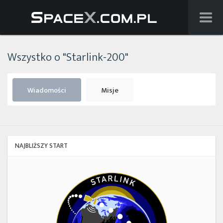
Wiadomości
Wszystko o "Starlink-200"
Baza wiedzy
Starlink
Wiadomości
Misje
Starship
Lista startów
NAJBLIŻSZY START
Na żywo
Starlink
Group
Szukaj
17-
38
Facebook