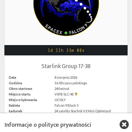
Twitter
Kalendarze
1d 11h 33m 08s
Starlink Group 17-38
Data
8 sierpnia 2026
Godzina
16:00 czasu polskiego
Okno startowe
240 minut
Pokaż
Miejsce startu
VSFB SLC-4E
lokalizację
Miejsce lądowania
OCISLY
VSFB
Rakieta
Falcon 9 Block 5
SLC-
4E w
Ładunek
24 satelity Starlink V2 Mini Optimized
Google
Maps
Informacje o polityce prywatności
więcej