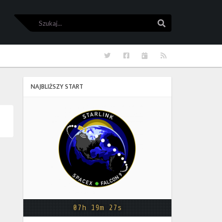
Szukaj
Szukaj
Twitter
Facebook
Kalendarze
RSS
NAJBLIŻSZY START
Starlink
Group
17-
38
07h 19m 27s