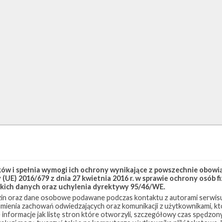
w i spełnia wymogi ich ochrony wynikające z powszechnie obowiąz
(UE) 2016/679 z dnia 27 kwietnia 2016 r. w sprawie ochrony osób
kich danych oraz uchylenia dyrektywy 95/46/WE.
in oraz dane osobowe podawane podczas kontaktu z autorami serwisu
zumienia zachowań odwiedzających oraz komunikacji z użytkownikami, któ
 informacje jak listę stron które otworzyli, szczegółowy czas spędzo