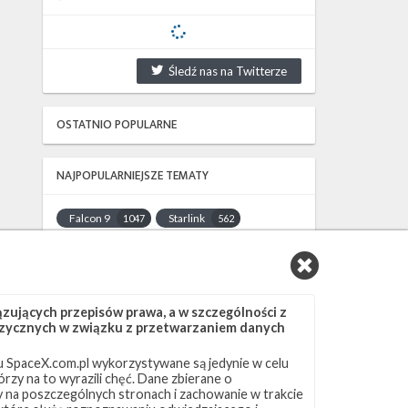
Śledź nas na Twitterze
OSTATNIO POPULARNE
NAJPOPULARNIEJSZE TEMATY
Falcon 9
Starlink
1047
562
SLC-40
OCISLY
522
337
LC-39A
SLC-4E
292
284
NASA
Lądowanie
263
235
ujących przepisów prawa, a w szczególności z
JRTI
ASOG
214
182
 fizycznych w związku z przetwarzaniem danych
Dragon 2
Osłony ładunku
145
125
 SpaceX.com.pl wykorzystywane są jedynie w celu
Starship
Landing Zone 1
107
96
rzy na to wyrazili chęć. Dane zbierane o
Loty załogowe
ISS
95
93
ny na poszczególnych stronach i zachowanie w trakcie