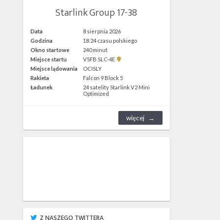
Starlink Group 17-38
Data
8 sierpnia 2026
Godzina
18:24 czasu polskiego
Okno startowe
240 minut
Pokaż
Miejsce startu
VSFB SLC-4E
lokalizację
Miejsce lądowania
OCISLY
VSFB
Rakieta
Falcon 9 Block 5
SLC-
4E w
Ładunek
24 satelity Starlink V2 Mini
Google
Optimized
Maps
więcej
Z NASZEGO TWITTERA