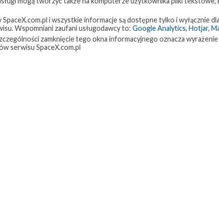
 usługi mogą tworzyć także na komputerze użytkownika pliki tekstowe,
paceX.com.pl i wszystkie informacje są dostępne tylko i wyłącznie dla
isu. Wspomniani zaufani usługodawcy to:
Google Analytics
,
Hotjar
,
M
w szczególności zamknięcie tego okna informacyjnego oznacza wyrażenie
ów serwisu SpaceX.com.pl