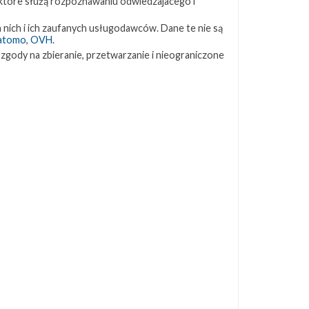
 które służą rozpoznawaniu odwiedzajacego i
ZAPRZYJAŹNIONE STRONY
 nich i ich zaufanych usługodawców. Dane te nie są
atomo
,
OVH
.
 zgody na zbieranie, przetwarzanie i nieograniczone
Kosmogadka
Jak będzie w rakiecie? (grupa FB)
Kosmiczna Propaganda
To Jakiś Kosmos!
TexasBocaChica (PL) – Substack