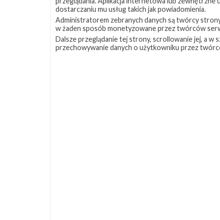
przeglądania. Aplikacja internetowa lub zewnętrzne
dostarczaniu mu usług takich jak powiadomienia.
Administratorem zebranych danych są twórcy strony S
w żaden sposób monetyzowane przez twórców serw
Dalsze przeglądanie tej strony, scrollowanie jej, a 
przechowywanie danych o użytkowniku przez twórc