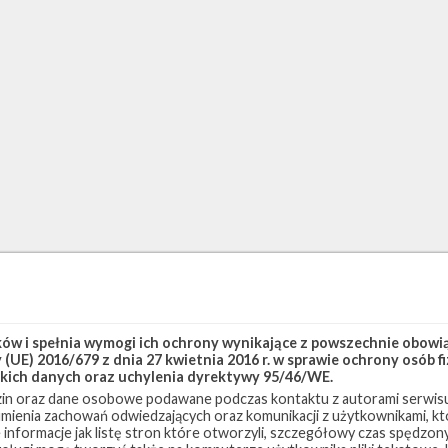
w i spełnia wymogi ich ochrony wynikające z powszechnie obowiąz
(UE) 2016/679 z dnia 27 kwietnia 2016 r. w sprawie ochrony osób
kich danych oraz uchylenia dyrektywy 95/46/WE.
in oraz dane osobowe podawane podczas kontaktu z autorami serwisu
zumienia zachowań odwiedzających oraz komunikacji z użytkownikami, któ
 informacje jak listę stron które otworzyli, szczegółowy czas spędzo