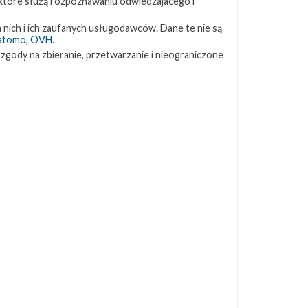
 które służą rozpoznawaniu odwiedzajacego i
ZAPRZYJAŹNIONE STRONY
 nich i ich zaufanych usługodawców. Dane te nie są
atomo
,
OVH
.
 zgody na zbieranie, przetwarzanie i nieograniczone
Kosmogadka
Jak będzie w rakiecie? (grupa FB)
Kosmiczna Propaganda
To Jakiś Kosmos!
TexasBocaChica (PL) – Substack