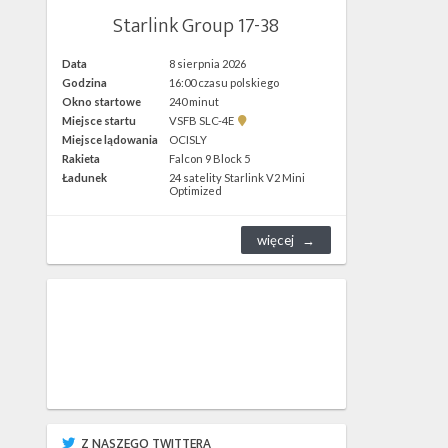
Starlink Group 17-38
Data
8 sierpnia 2026
Godzina
16:00 czasu polskiego
Okno startowe
240 minut
Pokaż
Miejsce startu
VSFB SLC-4E
lokalizację
Miejsce lądowania
OCISLY
VSFB
Rakieta
Falcon 9 Block 5
SLC-
4E w
Ładunek
24 satelity Starlink V2 Mini
Google
Optimized
Maps
więcej
Z NASZEGO TWITTERA