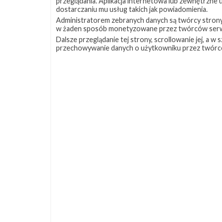
przeglądania. Aplikacja internetowa lub zewnętrzne
dostarczaniu mu usług takich jak powiadomienia.
Administratorem zebranych danych są twórcy strony S
w żaden sposób monetyzowane przez twórców serw
Dalsze przeglądanie tej strony, scrollowanie jej, a 
przechowywanie danych o użytkowniku przez twórc