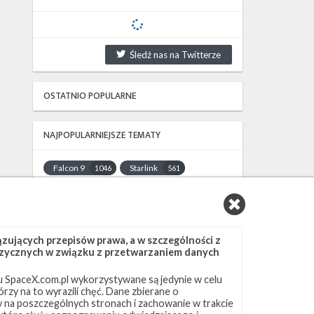
Śledź nas na Twitterze
OSTATNIO POPULARNE
NAJPOPULARNIEJSZE TEMATY
Falcon 9
Starlink
1046
561
SLC-40
OCISLY
521
337
LC-39A
SLC-4E
292
284
NASA
Lądowanie
263
235
ujących przepisów prawa, a w szczególności z
JRTI
ASOG
214
181
 fizycznych w związku z przetwarzaniem danych
Dragon 2
Osłony ładunku
145
125
 SpaceX.com.pl wykorzystywane są jedynie w celu
Starship
Landing Zone 1
107
96
rzy na to wyrazili chęć. Dane zbierane o
Loty załogowe
ISS
95
93
ny na poszczególnych stronach i zachowanie w trakcie