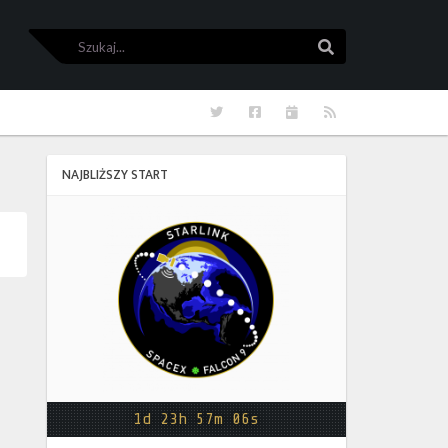
Szukaj
Szukaj
Twitter
Facebook
Kalendarze
RSS
NAJBLIŻSZY START
Starlink
Group
17-
38
1d 23h 57m 06s