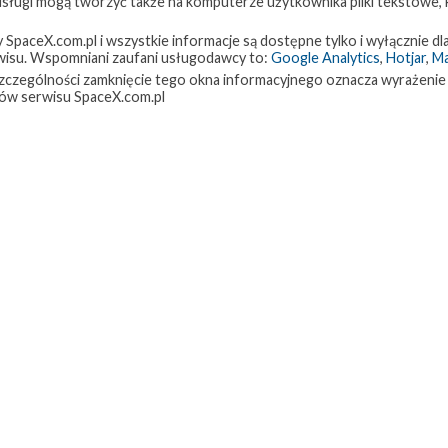
 usługi mogą tworzyć także na komputerze użytkownika pliki tekstowe,
paceX.com.pl i wszystkie informacje są dostępne tylko i wyłącznie dla
isu. Wspomniani zaufani usługodawcy to:
Google Analytics
,
Hotjar
,
M
w szczególności zamknięcie tego okna informacyjnego oznacza wyrażenie
ów serwisu SpaceX.com.pl