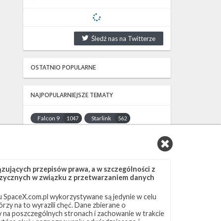
Śledź nas na Twitterze
OSTATNIO POPULARNE
NAJPOPULARNIEJSZE TEMATY
Falcon 9
Starlink
1047
562
SLC-40
OCISLY
522
337
LC-39A
SLC-4E
292
284
NASA
Lądowanie
263
235
ujących przepisów prawa, a w szczególności z
JRTI
ASOG
214
182
 fizycznych w związku z przetwarzaniem danych
Dragon 2
Osłony ładunku
145
125
 SpaceX.com.pl wykorzystywane są jedynie w celu
Starship
Landing Zone 1
107
96
rzy na to wyrazili chęć. Dane zbierane o
Loty załogowe
ISS
95
93
ny na poszczególnych stronach i zachowanie w trakcie