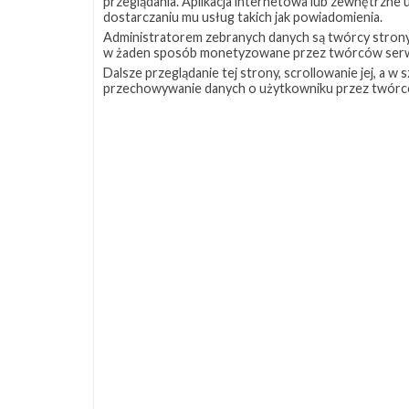
przeglądania. Aplikacja internetowa lub zewnętrzne
dostarczaniu mu usług takich jak powiadomienia.
Administratorem zebranych danych są twórcy strony S
w żaden sposób monetyzowane przez twórców serw
Dalsze przeglądanie tej strony, scrollowanie jej, a 
przechowywanie danych o użytkowniku przez twórc