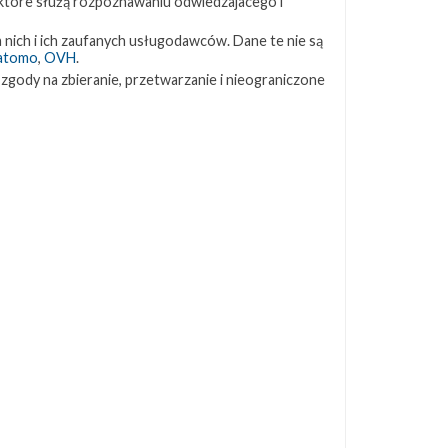
 które służą rozpoznawaniu odwiedzajacego i
ZAPRZYJAŹNIONE STRONY
 nich i ich zaufanych usługodawców. Dane te nie są
atomo
,
OVH
.
 zgody na zbieranie, przetwarzanie i nieograniczone
Kosmogadka
Jak będzie w rakiecie? (grupa FB)
Kosmiczna Propaganda
To Jakiś Kosmos!
TexasBocaChica (PL) – Substack