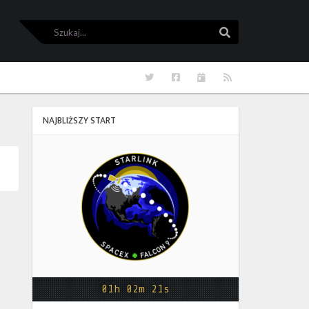
Szukaj
Szukaj
Twitter
Facebook
Kalendarze
RSS
NAJBLIŻSZY START
Starlink
Group
17-
38
01h 02m 21s