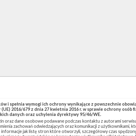
w i spełnia wymogi ich ochrony wynikające z powszechnie obowiąz
(UE) 2016/679 z dnia 27 kwietnia 2016 r. w sprawie ochrony osób
kich danych oraz uchylenia dyrektywy 95/46/WE.
in oraz dane osobowe podawane podczas kontaktu z autorami serwisu
zumienia zachowań odwiedzających oraz komunikacji z użytkownikami, któ
 informacje jak listę stron które otworzyli, szczegółowy czas spędzo