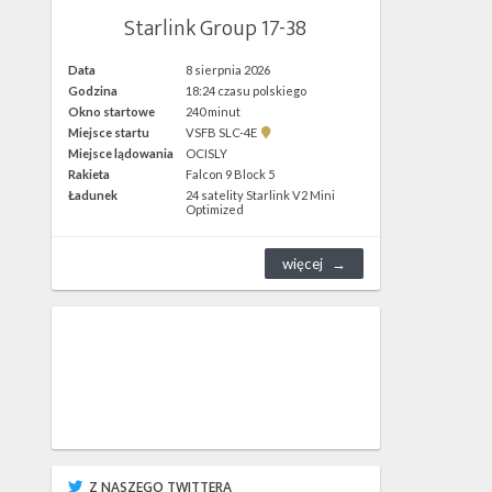
Starlink Group 17-38
Data
8 sierpnia 2026
Godzina
18:24 czasu polskiego
Okno startowe
240 minut
Pokaż
Miejsce startu
VSFB SLC-4E
lokalizację
Miejsce lądowania
OCISLY
VSFB
Rakieta
Falcon 9 Block 5
SLC-
4E w
Ładunek
24 satelity Starlink V2 Mini
Google
Optimized
Maps
więcej
Z NASZEGO TWITTERA