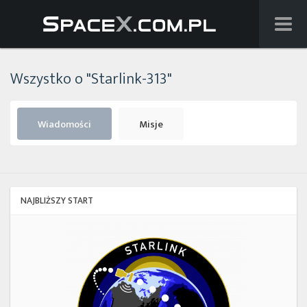
Wiadomości
Wszystko o "Starlink-313"
Baza wiedzy
Starlink
Wiadomości
Misje
Starship
Lista startów
NAJBLIŻSZY START
Na żywo
Starlink
Group
Szukaj
17-
38
Facebook