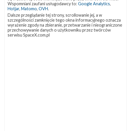
OCISLY
LC-39A
SLC-4E
Wspomniani zaufani usługodawcy to:
Google Analytics
,
337
292
284
Hotjar
,
Matomo
,
OVH
.
NASA
Lądowanie
JRTI
263
235
214
Dalsze przeglądanie tej strony, scrollowanie jej, a w
szczególności zamknięcie tego okna informacyjnego oznacza
ASOG
Dragon 2
Osłony ładunku
181
145
125
wyrażenie zgody na zbieranie, przetwarzanie i nieograniczone
przechowywanie danych o użytkowniku przez twórców
Starship
Landing Zone 1
Loty załogowe
107
96
95
serwisu SpaceX.com.pl
ISS
93
ZAPRZYJAŹNIONE STRONY
Kosmogadka
Jak będzie w rakiecie? (grupa FB)
Kosmiczna Propaganda
To Jakiś Kosmos!
TexasBocaChica (PL) – Substack