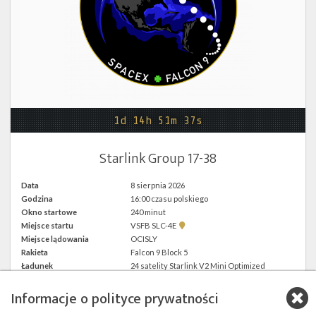
Twitter
Kalendarze
1d 14h 51m 37s
Starlink Group 17-38
Data
8 sierpnia 2026
Godzina
16:00 czasu polskiego
Okno startowe
240 minut
Pokaż
Miejsce startu
VSFB SLC-4E
lokalizację
Miejsce lądowania
OCISLY
VSFB
Rakieta
Falcon 9 Block 5
SLC-
4E w
Ładunek
24 satelity Starlink V2 Mini Optimized
Google
Maps
Informacje o polityce prywatności
więcej