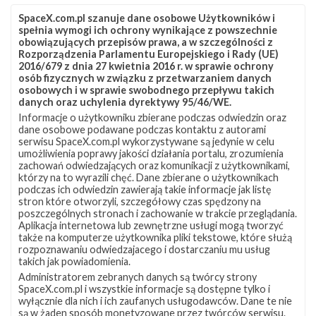
SpaceX.com.pl szanuje dane osobowe Użytkowników i
spełnia wymogi ich ochrony wynikające z powszechnie
obowiązujących przepisów prawa, a w szczególności z
Rozporządzenia Parlamentu Europejskiego i Rady (UE)
2016/679 z dnia 27 kwietnia 2016 r. w sprawie ochrony
osób fizycznych w związku z przetwarzaniem danych
osobowych i w sprawie swobodnego przepływu takich
danych oraz uchylenia dyrektywy 95/46/WE.
Informacje o użytkowniku zbierane podczas odwiedzin oraz
Z NASZEGO TWITTERA
dane osobowe podawane podczas kontaktu z autorami
serwisu SpaceX.com.pl wykorzystywane są jedynie w celu
umożliwienia poprawy jakości działania portalu, zrozumienia
zachowań odwiedzających oraz komunikacji z użytkownikami,
którzy na to wyrazili chęć. Dane zbierane o użytkownikach
Śledź nas na Twitterze
podczas ich odwiedzin zawierają takie informacje jak listę
stron które otworzyli, szczegółowy czas spędzony na
poszczególnych stronach i zachowanie w trakcie przeglądania.
Aplikacja internetowa lub zewnętrzne usługi mogą tworzyć
OSTATNIO POPULARNE
także na komputerze użytkownika pliki tekstowe, które służą
rozpoznawaniu odwiedzajacego i dostarczaniu mu usług
takich jak powiadomienia.
NAJPOPULARNIEJSZE TEMATY
Administratorem zebranych danych są twórcy strony
SpaceX.com.pl i wszystkie informacje są dostępne tylko i
Falcon 9
Starlink
SLC-40
wyłącznie dla nich i ich zaufanych usługodawców. Dane te nie
1046
561
521
są w żaden sposób monetyzowane przez twórców serwisu.