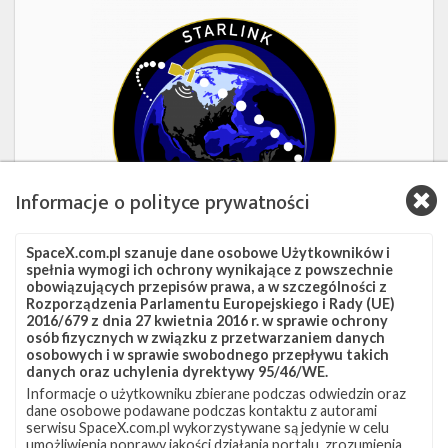
Starlink
Group
17-
38
Informacje o polityce prywatności
SpaceX.com.pl szanuje dane osobowe Użytkowników i
spełnia wymogi ich ochrony wynikające z powszechnie
obowiązujących przepisów prawa, a w szczególności z
Misja w trakcie
Rozporządzenia Parlamentu Europejskiego i Rady (UE)
2016/679 z dnia 27 kwietnia 2016 r. w sprawie ochrony
Starlink Group 17-38
osób fizycznych w związku z przetwarzaniem danych
osobowych i w sprawie swobodnego przepływu takich
danych oraz uchylenia dyrektywy 95/46/WE.
Data
8 sierpnia 2026
Informacje o użytkowniku zbierane podczas odwiedzin oraz
Godzina
18:24 czasu polskiego
dane osobowe podawane podczas kontaktu z autorami
Okno startowe
240 minut
serwisu SpaceX.com.pl wykorzystywane są jedynie w celu
Pokaż
Miejsce startu
VSFB SLC-4E
umożliwienia poprawy jakości działania portalu, zrozumienia