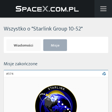
Wiadomości
Wszystko o "Starlink Group 10-52"
Baza wiedzy
Starlink
Wiadomości
Misje
Starship
Misje zakończone
Lista startów
#574
Na żywo
Szukaj
Facebook