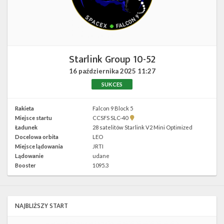
Twitter
Kalendarze
Starlink Group 10-52
16 października 2025
11:27
SUKCES
Rakieta
Falcon 9 Block 5
Pokaż
Miejsce startu
CCSFS SLC-40
lokalizację
Ładunek
28 satelitów Starlink V2 Mini Optimized
CCSFS
Docelowa orbita
LEO
SLC-
40 w
Miejsce lądowania
JRTI
Google
Lądowanie
udane
Maps
Booster
1095.3
NAJBLIŻSZY START