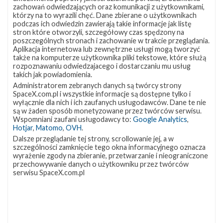
lokalizację
Miejsce lądowania
OCISLY
zachowań odwiedzających oraz komunikacji z użytkownikami,
VSFB
którzy na to wyrazili chęć. Dane zbierane o użytkownikach
Rakieta
Falcon 9 Block 5
SLC-
4E w
podczas ich odwiedzin zawierają takie informacje jak listę
Ładunek
24 satelity Starlink V2 Mini Optimized
Google
stron które otworzyli, szczegółowy czas spędzony na
Maps
poszczególnych stronach i zachowanie w trakcie przeglądania.
więcej
Aplikacja internetowa lub zewnętrzne usługi mogą tworzyć
także na komputerze użytkownika pliki tekstowe, które służą
rozpoznawaniu odwiedzajacego i dostarczaniu mu usług
takich jak powiadomienia.
Administratorem zebranych danych są twórcy strony
SpaceX.com.pl i wszystkie informacje są dostępne tylko i
wyłącznie dla nich i ich zaufanych usługodawców. Dane te nie
są w żaden sposób monetyzowane przez twórców serwisu.
Wspomniani zaufani usługodawcy to:
Google Analytics
,
Hotjar
,
Matomo
,
OVH
.
Dalsze przeglądanie tej strony, scrollowanie jej, a w
szczególności zamknięcie tego okna informacyjnego oznacza
Z NASZEGO TWITTERA
wyrażenie zgody na zbieranie, przetwarzanie i nieograniczone
przechowywanie danych o użytkowniku przez twórców
serwisu SpaceX.com.pl
Śledź nas na Twitterze
OSTATNIO POPULARNE