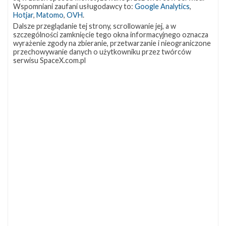
OCISLY
LC-39A
SLC-4E
Wspomniani zaufani usługodawcy to:
Google Analytics
,
337
292
284
Hotjar
,
Matomo
,
OVH
.
NASA
Lądowanie
JRTI
263
235
214
Dalsze przeglądanie tej strony, scrollowanie jej, a w
szczególności zamknięcie tego okna informacyjnego oznacza
ASOG
Dragon 2
Osłony ładunku
182
145
125
wyrażenie zgody na zbieranie, przetwarzanie i nieograniczone
przechowywanie danych o użytkowniku przez twórców
Starship
Landing Zone 1
Loty załogowe
107
96
95
serwisu SpaceX.com.pl
ISS
93
ZAPRZYJAŹNIONE STRONY
Kosmogadka
Jak będzie w rakiecie? (grupa FB)
Kosmiczna Propaganda
To Jakiś Kosmos!
TexasBocaChica (PL) – Substack