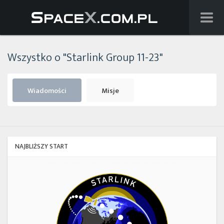
Wiadomości
Wszystko o "Starlink Group 11-23"
Baza wiedzy
Starlink
Wiadomości
Misje
Starship
Lista startów
NAJBLIŻSZY START
Na żywo
Starlink
Group
Szukaj
17-
38
Facebook