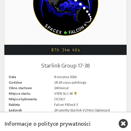
Twitter
Kalendarze
07h 14m 46s
Starlink Group 17-38
Data
8 sierpnia 2026
Godzina
18:24 czasu polskiego
Okno startowe
240 minut
Pokaż
Miejsce startu
VSFB SLC-4E
lokalizację
Miejsce lądowania
OCISLY
VSFB
Rakieta
Falcon 9 Block 5
SLC-
4E w
Ładunek
24 satelity Starlink V2 Mini Optimized
Google
Maps
Informacje o polityce prywatności
więcej