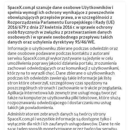
SpaceX.com.pl szanuje dane osobowe Użytkowników i
spełnia wymogi ich ochrony wynikające z powszechnie
obowiązujących przepisów prawa, a w szczególności z
Rozporządzenia Parlamentu Europejskiego i Rady (UE)
2016/679 z dnia 27 kwietnia 2016 r. w sprawie ochrony
osób fizycznych w związku z przetwarzaniem danych
osobowych i w sprawie swobodnego przepływu takich
danych oraz uchylenia dyrektywy 95/46/WE.
Informacje o użytkowniku zbierane podczas odwiedzin oraz
Z NASZEGO TWITTERA
dane osobowe podawane podczas kontaktu z autorami
serwisu SpaceX.com.pl wykorzystywane są jedynie w celu
umożliwienia poprawy jakości działania portalu, zrozumienia
zachowań odwiedzających oraz komunikacji z użytkownikami,
którzy na to wyrazili chęć. Dane zbierane o użytkownikach
Śledź nas na Twitterze
podczas ich odwiedzin zawierają takie informacje jak listę
stron które otworzyli, szczegółowy czas spędzony na
poszczególnych stronach i zachowanie w trakcie przeglądania.
Aplikacja internetowa lub zewnętrzne usługi mogą tworzyć
OSTATNIO POPULARNE
także na komputerze użytkownika pliki tekstowe, które służą
rozpoznawaniu odwiedzajacego i dostarczaniu mu usług
takich jak powiadomienia.
NAJPOPULARNIEJSZE TEMATY
Administratorem zebranych danych są twórcy strony
SpaceX.com.pl i wszystkie informacje są dostępne tylko i
Falcon 9
Starlink
SLC-40
wyłącznie dla nich i ich zaufanych usługodawców. Dane te nie
1047
562
522
są w żaden sposób monetyzowane przez twórców serwisu.