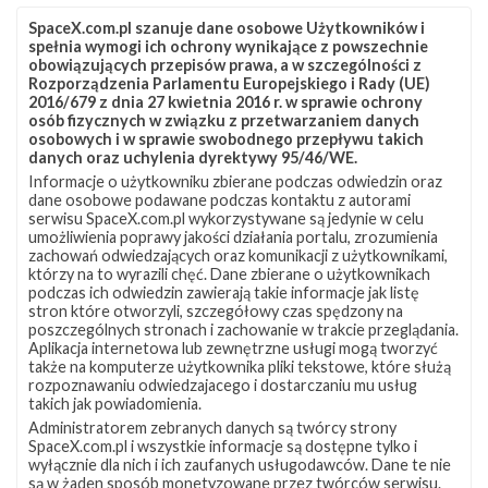
SpaceX.com.pl szanuje dane osobowe Użytkowników i
spełnia wymogi ich ochrony wynikające z powszechnie
obowiązujących przepisów prawa, a w szczególności z
Rozporządzenia Parlamentu Europejskiego i Rady (UE)
2016/679 z dnia 27 kwietnia 2016 r. w sprawie ochrony
osób fizycznych w związku z przetwarzaniem danych
osobowych i w sprawie swobodnego przepływu takich
danych oraz uchylenia dyrektywy 95/46/WE.
Informacje o użytkowniku zbierane podczas odwiedzin oraz
Z NASZEGO TWITTERA
dane osobowe podawane podczas kontaktu z autorami
serwisu SpaceX.com.pl wykorzystywane są jedynie w celu
umożliwienia poprawy jakości działania portalu, zrozumienia
zachowań odwiedzających oraz komunikacji z użytkownikami,
którzy na to wyrazili chęć. Dane zbierane o użytkownikach
Śledź nas na Twitterze
podczas ich odwiedzin zawierają takie informacje jak listę
stron które otworzyli, szczegółowy czas spędzony na
poszczególnych stronach i zachowanie w trakcie przeglądania.
Aplikacja internetowa lub zewnętrzne usługi mogą tworzyć
OSTATNIO POPULARNE
także na komputerze użytkownika pliki tekstowe, które służą
rozpoznawaniu odwiedzajacego i dostarczaniu mu usług
takich jak powiadomienia.
NAJPOPULARNIEJSZE TEMATY
Administratorem zebranych danych są twórcy strony
SpaceX.com.pl i wszystkie informacje są dostępne tylko i
Falcon 9
Starlink
SLC-40
wyłącznie dla nich i ich zaufanych usługodawców. Dane te nie
1046
561
521
są w żaden sposób monetyzowane przez twórców serwisu.