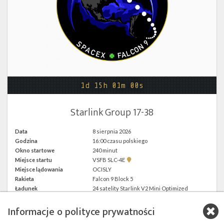
Twitter
Kalendarze
1d 15h 01m 00s
Starlink Group 17-38
Data
8 sierpnia 2026
Godzina
16:00 czasu polskiego
Okno startowe
240 minut
Pokaż
Miejsce startu
VSFB SLC-4E
lokalizację
Miejsce lądowania
OCISLY
VSFB
Rakieta
Falcon 9 Block 5
SLC-
4E w
Ładunek
24 satelity Starlink V2 Mini Optimized
Google
Maps
Informacje o polityce prywatności
więcej