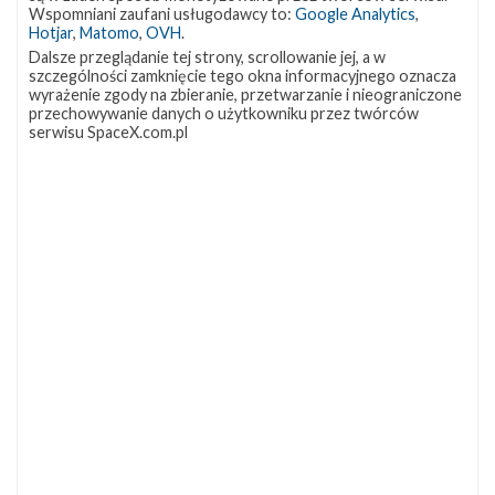
OCISLY
LC-39A
SLC-4E
Wspomniani zaufani usługodawcy to:
Google Analytics
,
337
292
284
Hotjar
,
Matomo
,
OVH
.
NASA
Lądowanie
JRTI
263
235
214
Dalsze przeglądanie tej strony, scrollowanie jej, a w
szczególności zamknięcie tego okna informacyjnego oznacza
ASOG
Dragon 2
Osłony ładunku
181
145
125
wyrażenie zgody na zbieranie, przetwarzanie i nieograniczone
przechowywanie danych o użytkowniku przez twórców
Starship
Landing Zone 1
Loty załogowe
107
96
95
serwisu SpaceX.com.pl
ISS
93
ZAPRZYJAŹNIONE STRONY
Kosmogadka
Jak będzie w rakiecie? (grupa FB)
Kosmiczna Propaganda
To Jakiś Kosmos!
TexasBocaChica (PL) – Substack