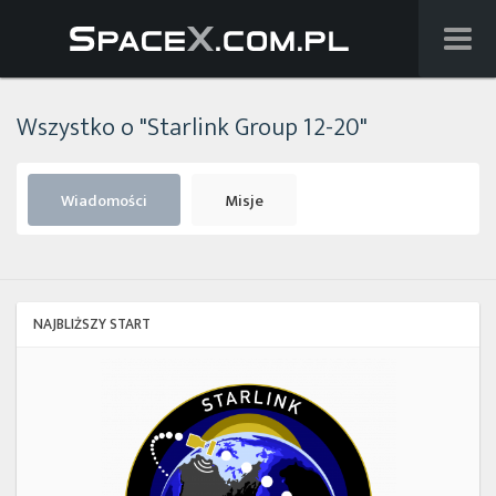
Wiadomości
Wszystko o "Starlink Group 12-20"
Baza wiedzy
Starlink
Wiadomości
Misje
Starship
Lista startów
NAJBLIŻSZY START
Na żywo
Starlink
Group
Szukaj
17-
38
Facebook