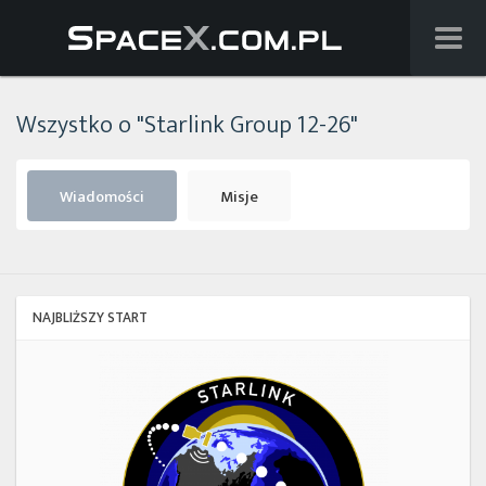
Wiadomości
Wszystko o "Starlink Group 12-26"
Baza wiedzy
Starlink
Wiadomości
Misje
Starship
Lista startów
NAJBLIŻSZY START
Na żywo
Starlink
Group
Szukaj
17-
38
Facebook