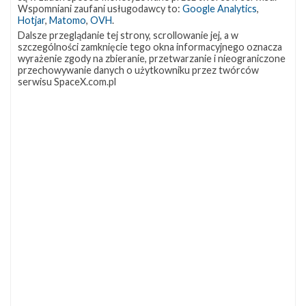
OCISLY
LC-39A
SLC-4E
Wspomniani zaufani usługodawcy to:
Google Analytics
,
337
292
284
Hotjar
,
Matomo
,
OVH
.
NASA
Lądowanie
JRTI
263
235
214
Dalsze przeglądanie tej strony, scrollowanie jej, a w
szczególności zamknięcie tego okna informacyjnego oznacza
ASOG
Dragon 2
Osłony ładunku
181
145
125
wyrażenie zgody na zbieranie, przetwarzanie i nieograniczone
przechowywanie danych o użytkowniku przez twórców
Starship
Landing Zone 1
Loty załogowe
107
96
95
serwisu SpaceX.com.pl
ISS
93
ZAPRZYJAŹNIONE STRONY
Kosmogadka
Jak będzie w rakiecie? (grupa FB)
Kosmiczna Propaganda
To Jakiś Kosmos!
TexasBocaChica (PL) – Substack