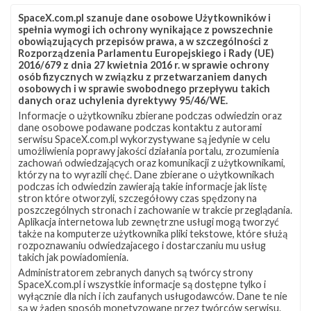
SpaceX.com.pl szanuje dane osobowe Użytkowników i
spełnia wymogi ich ochrony wynikające z powszechnie
obowiązujących przepisów prawa, a w szczególności z
Rozporządzenia Parlamentu Europejskiego i Rady (UE)
2016/679 z dnia 27 kwietnia 2016 r. w sprawie ochrony
osób fizycznych w związku z przetwarzaniem danych
osobowych i w sprawie swobodnego przepływu takich
danych oraz uchylenia dyrektywy 95/46/WE.
Informacje o użytkowniku zbierane podczas odwiedzin oraz
Z NASZEGO TWITTERA
dane osobowe podawane podczas kontaktu z autorami
serwisu SpaceX.com.pl wykorzystywane są jedynie w celu
umożliwienia poprawy jakości działania portalu, zrozumienia
zachowań odwiedzających oraz komunikacji z użytkownikami,
którzy na to wyrazili chęć. Dane zbierane o użytkownikach
Śledź nas na Twitterze
podczas ich odwiedzin zawierają takie informacje jak listę
stron które otworzyli, szczegółowy czas spędzony na
poszczególnych stronach i zachowanie w trakcie przeglądania.
Aplikacja internetowa lub zewnętrzne usługi mogą tworzyć
OSTATNIO POPULARNE
także na komputerze użytkownika pliki tekstowe, które służą
rozpoznawaniu odwiedzajacego i dostarczaniu mu usług
takich jak powiadomienia.
NAJPOPULARNIEJSZE TEMATY
Administratorem zebranych danych są twórcy strony
SpaceX.com.pl i wszystkie informacje są dostępne tylko i
Falcon 9
Starlink
SLC-40
wyłącznie dla nich i ich zaufanych usługodawców. Dane te nie
1046
561
521
są w żaden sposób monetyzowane przez twórców serwisu.