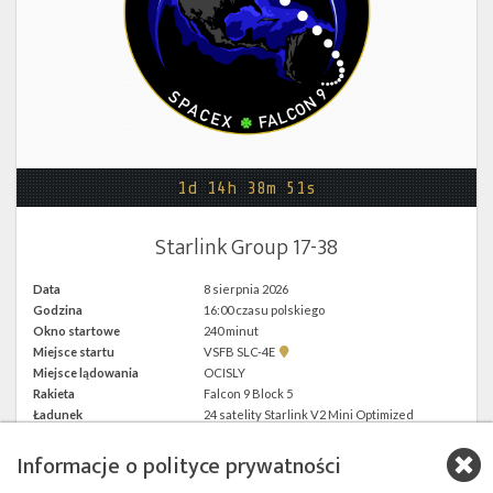
Twitter
Kalendarze
1d 14h 38m 51s
Starlink Group 17-38
Data
8 sierpnia 2026
Godzina
16:00 czasu polskiego
Okno startowe
240 minut
Pokaż
Miejsce startu
VSFB SLC-4E
lokalizację
Miejsce lądowania
OCISLY
VSFB
Rakieta
Falcon 9 Block 5
SLC-
4E w
Ładunek
24 satelity Starlink V2 Mini Optimized
Google
Maps
Informacje o polityce prywatności
więcej