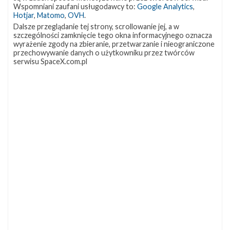
OCISLY
LC-39A
SLC-4E
Wspomniani zaufani usługodawcy to:
Google Analytics
,
337
292
284
Hotjar
,
Matomo
,
OVH
.
NASA
Lądowanie
JRTI
263
235
214
Dalsze przeglądanie tej strony, scrollowanie jej, a w
szczególności zamknięcie tego okna informacyjnego oznacza
ASOG
Dragon 2
Osłony ładunku
182
145
125
wyrażenie zgody na zbieranie, przetwarzanie i nieograniczone
przechowywanie danych o użytkowniku przez twórców
Starship
Landing Zone 1
Loty załogowe
107
96
95
serwisu SpaceX.com.pl
ISS
93
ZAPRZYJAŹNIONE STRONY
Kosmogadka
Jak będzie w rakiecie? (grupa FB)
Kosmiczna Propaganda
To Jakiś Kosmos!
TexasBocaChica (PL) – Substack