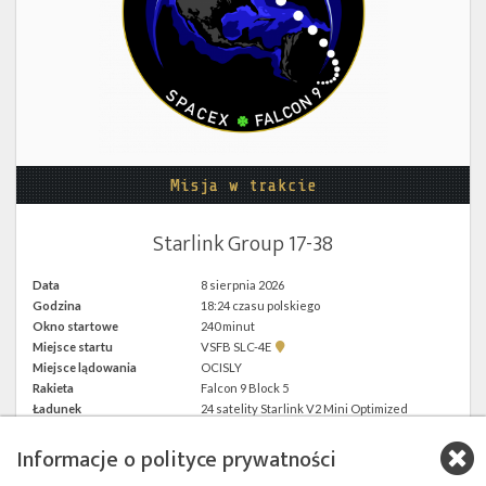
Twitter
Kalendarze
Misja w trakcie
Starlink Group 17-38
Data
8 sierpnia 2026
Godzina
18:24 czasu polskiego
Okno startowe
240 minut
Pokaż
Miejsce startu
VSFB SLC-4E
lokalizację
Miejsce lądowania
OCISLY
VSFB
Rakieta
Falcon 9 Block 5
SLC-
4E w
Ładunek
24 satelity Starlink V2 Mini Optimized
Google
Maps
Informacje o polityce prywatności
więcej