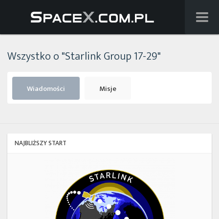
Wiadomości
Wszystko o "Starlink Group 17-29"
Baza wiedzy
Starlink
Wiadomości
Misje
Starship
Lista startów
NAJBLIŻSZY START
Na żywo
Starlink
Group
Szukaj
17-
38
Facebook