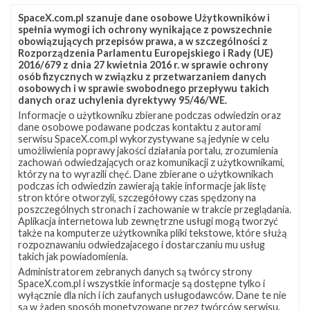
SpaceX.com.pl szanuje dane osobowe Użytkowników i
spełnia wymogi ich ochrony wynikające z powszechnie
obowiązujących przepisów prawa, a w szczególności z
Rozporządzenia Parlamentu Europejskiego i Rady (UE)
2016/679 z dnia 27 kwietnia 2016 r. w sprawie ochrony
osób fizycznych w związku z przetwarzaniem danych
osobowych i w sprawie swobodnego przepływu takich
danych oraz uchylenia dyrektywy 95/46/WE.
Informacje o użytkowniku zbierane podczas odwiedzin oraz
Z NASZEGO TWITTERA
dane osobowe podawane podczas kontaktu z autorami
serwisu SpaceX.com.pl wykorzystywane są jedynie w celu
umożliwienia poprawy jakości działania portalu, zrozumienia
zachowań odwiedzających oraz komunikacji z użytkownikami,
którzy na to wyrazili chęć. Dane zbierane o użytkownikach
Śledź nas na Twitterze
podczas ich odwiedzin zawierają takie informacje jak listę
stron które otworzyli, szczegółowy czas spędzony na
poszczególnych stronach i zachowanie w trakcie przeglądania.
Aplikacja internetowa lub zewnętrzne usługi mogą tworzyć
OSTATNIO POPULARNE
także na komputerze użytkownika pliki tekstowe, które służą
rozpoznawaniu odwiedzajacego i dostarczaniu mu usług
takich jak powiadomienia.
NAJPOPULARNIEJSZE TEMATY
Administratorem zebranych danych są twórcy strony
SpaceX.com.pl i wszystkie informacje są dostępne tylko i
Falcon 9
Starlink
SLC-40
wyłącznie dla nich i ich zaufanych usługodawców. Dane te nie
1047
562
522
są w żaden sposób monetyzowane przez twórców serwisu.