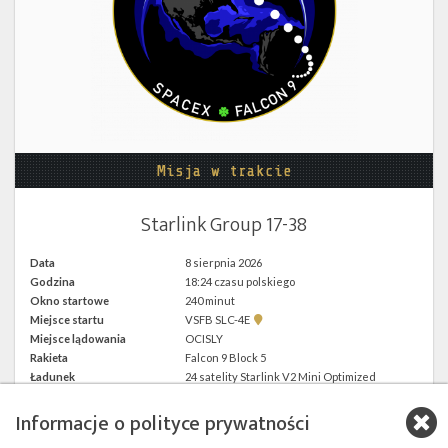
Twitter
Kalendarze
Misja w trakcie
Starlink Group 17-38
Data
8 sierpnia 2026
Godzina
18:24 czasu polskiego
Okno startowe
240 minut
Pokaż
Miejsce startu
VSFB SLC-4E
lokalizację
Miejsce lądowania
OCISLY
VSFB
Rakieta
Falcon 9 Block 5
SLC-
4E w
Ładunek
24 satelity Starlink V2 Mini Optimized
Google
Maps
Informacje o polityce prywatności
więcej