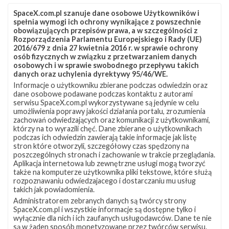
SpaceX.com.pl szanuje dane osobowe Użytkowników i
spełnia wymogi ich ochrony wynikające z powszechnie
obowiązujących przepisów prawa, a w szczególności z
Rozporządzenia Parlamentu Europejskiego i Rady (UE)
2016/679 z dnia 27 kwietnia 2016 r. w sprawie ochrony
osób fizycznych w związku z przetwarzaniem danych
osobowych i w sprawie swobodnego przepływu takich
danych oraz uchylenia dyrektywy 95/46/WE.
Informacje o użytkowniku zbierane podczas odwiedzin oraz
Z NASZEGO TWITTERA
dane osobowe podawane podczas kontaktu z autorami
serwisu SpaceX.com.pl wykorzystywane są jedynie w celu
umożliwienia poprawy jakości działania portalu, zrozumienia
zachowań odwiedzających oraz komunikacji z użytkownikami,
którzy na to wyrazili chęć. Dane zbierane o użytkownikach
Śledź nas na Twitterze
podczas ich odwiedzin zawierają takie informacje jak listę
stron które otworzyli, szczegółowy czas spędzony na
poszczególnych stronach i zachowanie w trakcie przeglądania.
Aplikacja internetowa lub zewnętrzne usługi mogą tworzyć
OSTATNIO POPULARNE
także na komputerze użytkownika pliki tekstowe, które służą
rozpoznawaniu odwiedzajacego i dostarczaniu mu usług
takich jak powiadomienia.
NAJPOPULARNIEJSZE TEMATY
Administratorem zebranych danych są twórcy strony
SpaceX.com.pl i wszystkie informacje są dostępne tylko i
Falcon 9
Starlink
SLC-40
wyłącznie dla nich i ich zaufanych usługodawców. Dane te nie
1047
562
522
są w żaden sposób monetyzowane przez twórców serwisu.