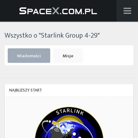
Wiadomości
Wszystko o "Starlink Group 4-29"
Baza wiedzy
Starlink
Wiadomości
Misje
Starship
Lista startów
NAJBLIŻSZY START
Na żywo
Starlink
Group
Szukaj
17-
38
Facebook