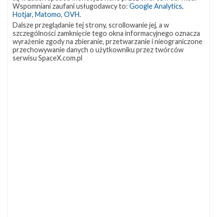
OCISLY
LC-39A
SLC-4E
Wspomniani zaufani usługodawcy to:
Google Analytics
,
337
292
284
Hotjar
,
Matomo
,
OVH
.
NASA
Lądowanie
JRTI
263
235
214
Dalsze przeglądanie tej strony, scrollowanie jej, a w
szczególności zamknięcie tego okna informacyjnego oznacza
ASOG
Dragon 2
Osłony ładunku
182
145
125
wyrażenie zgody na zbieranie, przetwarzanie i nieograniczone
przechowywanie danych o użytkowniku przez twórców
Starship
Landing Zone 1
Loty załogowe
107
96
95
serwisu SpaceX.com.pl
ISS
93
ZAPRZYJAŹNIONE STRONY
Kosmogadka
Jak będzie w rakiecie? (grupa FB)
Kosmiczna Propaganda
To Jakiś Kosmos!
TexasBocaChica (PL) – Substack