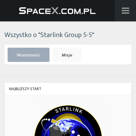
Wiadomości
Wszystko o "Starlink Group 5-5"
Baza wiedzy
Starlink
Wiadomości
Misje
Starship
Lista startów
NAJBLIŻSZY START
Na żywo
Starlink
Group
Szukaj
10-
19
Facebook