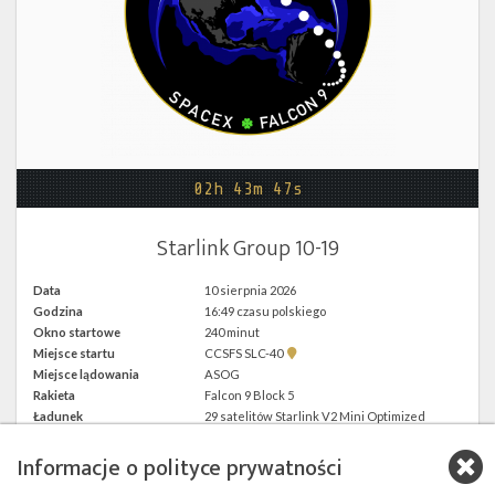
Twitter
Kalendarze
02h 43m 47s
Starlink Group 10-19
Data
10 sierpnia 2026
Godzina
16:49 czasu polskiego
Okno startowe
240 minut
Pokaż
Miejsce startu
CCSFS SLC-40
lokalizację
Miejsce lądowania
ASOG
CCSFS
Rakieta
Falcon 9 Block 5
SLC-
40 w
Ładunek
29 satelitów Starlink V2 Mini Optimized
Google
Maps
Informacje o polityce prywatności
więcej