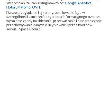
OCISLY
LC-39A
SLC-4E
Wspomniani zaufani usługodawcy to:
Google Analytics
,
337
292
284
Hotjar
,
Matomo
,
OVH
.
NASA
Lądowanie
JRTI
263
235
214
Dalsze przeglądanie tej strony, scrollowanie jej, a w
szczególności zamknięcie tego okna informacyjnego oznacza
ASOG
Dragon 2
Osłony ładunku
182
145
125
wyrażenie zgody na zbieranie, przetwarzanie i nieograniczone
przechowywanie danych o użytkowniku przez twórców
Starship
Landing Zone 1
Loty załogowe
107
96
95
serwisu SpaceX.com.pl
ISS
93
ZAPRZYJAŹNIONE STRONY
Kosmogadka
Jak będzie w rakiecie? (grupa FB)
Kosmiczna Propaganda
To Jakiś Kosmos!
TexasBocaChica (PL) – Substack