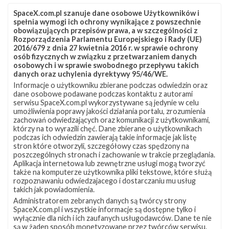
SpaceX.com.pl szanuje dane osobowe Użytkowników i
spełnia wymogi ich ochrony wynikające z powszechnie
obowiązujących przepisów prawa, a w szczególności z
Rozporządzenia Parlamentu Europejskiego i Rady (UE)
2016/679 z dnia 27 kwietnia 2016 r. w sprawie ochrony
osób fizycznych w związku z przetwarzaniem danych
osobowych i w sprawie swobodnego przepływu takich
danych oraz uchylenia dyrektywy 95/46/WE.
Informacje o użytkowniku zbierane podczas odwiedzin oraz
Z NASZEGO TWITTERA
dane osobowe podawane podczas kontaktu z autorami
serwisu SpaceX.com.pl wykorzystywane są jedynie w celu
umożliwienia poprawy jakości działania portalu, zrozumienia
zachowań odwiedzających oraz komunikacji z użytkownikami,
którzy na to wyrazili chęć. Dane zbierane o użytkownikach
Śledź nas na Twitterze
podczas ich odwiedzin zawierają takie informacje jak listę
stron które otworzyli, szczegółowy czas spędzony na
poszczególnych stronach i zachowanie w trakcie przeglądania.
Aplikacja internetowa lub zewnętrzne usługi mogą tworzyć
OSTATNIO POPULARNE
także na komputerze użytkownika pliki tekstowe, które służą
rozpoznawaniu odwiedzajacego i dostarczaniu mu usług
takich jak powiadomienia.
NAJPOPULARNIEJSZE TEMATY
Administratorem zebranych danych są twórcy strony
SpaceX.com.pl i wszystkie informacje są dostępne tylko i
Falcon 9
Starlink
SLC-40
wyłącznie dla nich i ich zaufanych usługodawców. Dane te nie
1047
562
522
są w żaden sposób monetyzowane przez twórców serwisu.