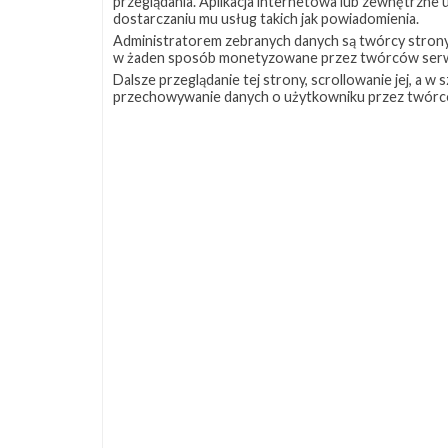
przeglądania. Aplikacja internetowa lub zewnętrzne
dostarczaniu mu usług takich jak powiadomienia.
Administratorem zebranych danych są twórcy strony S
w żaden sposób monetyzowane przez twórców serw
Dalsze przeglądanie tej strony, scrollowanie jej, a 
przechowywanie danych o użytkowniku przez twórc