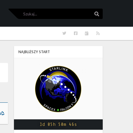
Szukaj
Szukaj
Twitter
Facebook
Kalendarze
RSS
NAJBLIŻSZY START
Starlink
Group
17-
38
1d 05h 50m 46s