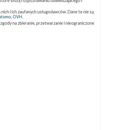
 które służą rozpoznawaniu odwiedzajacego i
ZAPRZYJAŹNIONE STRONY
 nich i ich zaufanych usługodawców. Dane te nie są
atomo
,
OVH
.
 zgody na zbieranie, przetwarzanie i nieograniczone
Kosmogadka
Jak będzie w rakiecie? (grupa FB)
Kosmiczna Propaganda
To Jakiś Kosmos!
TexasBocaChica (PL) – Substack