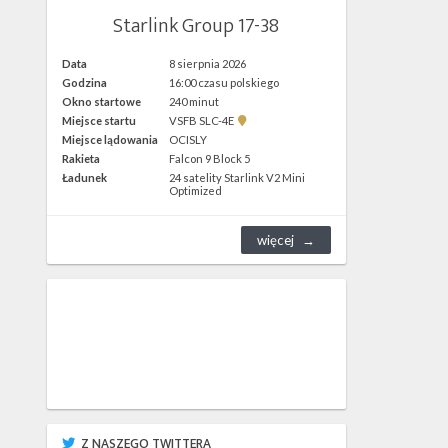
Starlink Group 17-38
Data
8 sierpnia 2026
Godzina
16:00 czasu polskiego
Okno startowe
240 minut
Pokaż
Miejsce startu
VSFB SLC-4E
lokalizację
Miejsce lądowania
OCISLY
VSFB
Rakieta
Falcon 9 Block 5
SLC-
4E w
Ładunek
24 satelity Starlink V2 Mini
Google
Optimized
Maps
więcej
Z NASZEGO TWITTERA