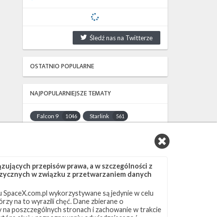
Śledź nas na Twitterze
OSTATNIO POPULARNE
NAJPOPULARNIEJSZE TEMATY
Falcon 9
Starlink
1046
561
SLC-40
OCISLY
521
337
LC-39A
SLC-4E
292
284
NASA
Lądowanie
263
235
ujących przepisów prawa, a w szczególności z
JRTI
ASOG
214
181
 fizycznych w związku z przetwarzaniem danych
Dragon 2
Osłony ładunku
145
125
 SpaceX.com.pl wykorzystywane są jedynie w celu
Starship
Landing Zone 1
107
96
rzy na to wyrazili chęć. Dane zbierane o
Loty załogowe
ISS
95
93
ny na poszczególnych stronach i zachowanie w trakcie