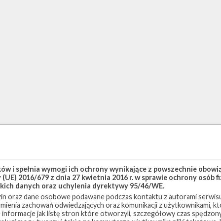
w i spełnia wymogi ich ochrony wynikające z powszechnie obowiąz
(UE) 2016/679 z dnia 27 kwietnia 2016 r. w sprawie ochrony osób
kich danych oraz uchylenia dyrektywy 95/46/WE.
in oraz dane osobowe podawane podczas kontaktu z autorami serwisu
zumienia zachowań odwiedzających oraz komunikacji z użytkownikami, któ
 informacje jak listę stron które otworzyli, szczegółowy czas spędzo