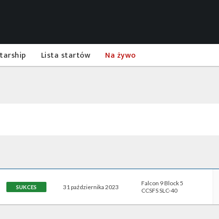
tarship
Lista startów
Na żywo
Falcon 9 Block 5
31 października 2023
SUKCES
CCSFS SLC-40