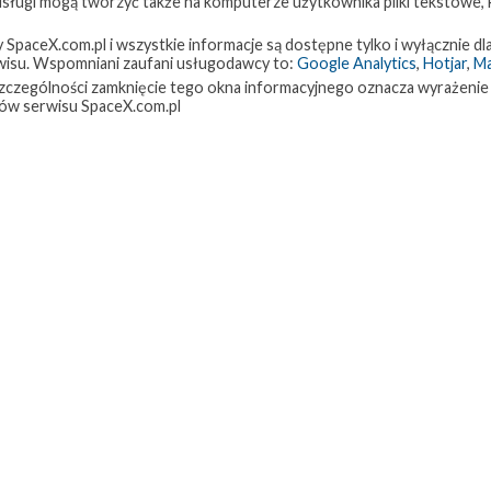
 usługi mogą tworzyć także na komputerze użytkownika pliki tekstowe,
paceX.com.pl i wszystkie informacje są dostępne tylko i wyłącznie dla
isu. Wspomniani zaufani usługodawcy to:
Google Analytics
,
Hotjar
,
M
w szczególności zamknięcie tego okna informacyjnego oznacza wyrażenie
ów serwisu SpaceX.com.pl