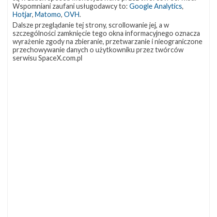
OCISLY
LC-39A
SLC-4E
Wspomniani zaufani usługodawcy to:
Google Analytics
,
337
292
284
Hotjar
,
Matomo
,
OVH
.
NASA
Lądowanie
JRTI
263
235
214
Dalsze przeglądanie tej strony, scrollowanie jej, a w
szczególności zamknięcie tego okna informacyjnego oznacza
ASOG
Dragon 2
Osłony ładunku
182
145
125
wyrażenie zgody na zbieranie, przetwarzanie i nieograniczone
przechowywanie danych o użytkowniku przez twórców
Starship
Landing Zone 1
Loty załogowe
107
96
95
serwisu SpaceX.com.pl
ISS
93
ZAPRZYJAŹNIONE STRONY
Kosmogadka
Jak będzie w rakiecie? (grupa FB)
Kosmiczna Propaganda
To Jakiś Kosmos!
TexasBocaChica (PL) – Substack