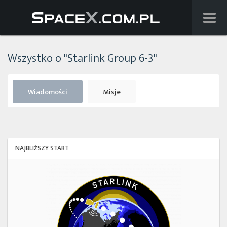
Wiadomości
Wszystko o "Starlink Group 6-3"
Baza wiedzy
Starlink
Wiadomości
Misje
Starship
Lista startów
NAJBLIŻSZY START
Na żywo
Starlink
Group
Szukaj
17-
38
Facebook