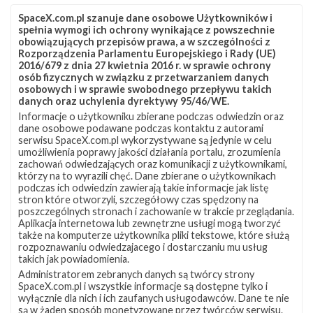
SpaceX.com.pl szanuje dane osobowe Użytkowników i
spełnia wymogi ich ochrony wynikające z powszechnie
obowiązujących przepisów prawa, a w szczególności z
Rozporządzenia Parlamentu Europejskiego i Rady (UE)
2016/679 z dnia 27 kwietnia 2016 r. w sprawie ochrony
osób fizycznych w związku z przetwarzaniem danych
osobowych i w sprawie swobodnego przepływu takich
danych oraz uchylenia dyrektywy 95/46/WE.
Informacje o użytkowniku zbierane podczas odwiedzin oraz
Z NASZEGO TWITTERA
dane osobowe podawane podczas kontaktu z autorami
serwisu SpaceX.com.pl wykorzystywane są jedynie w celu
umożliwienia poprawy jakości działania portalu, zrozumienia
zachowań odwiedzających oraz komunikacji z użytkownikami,
którzy na to wyrazili chęć. Dane zbierane o użytkownikach
Śledź nas na Twitterze
podczas ich odwiedzin zawierają takie informacje jak listę
stron które otworzyli, szczegółowy czas spędzony na
poszczególnych stronach i zachowanie w trakcie przeglądania.
Aplikacja internetowa lub zewnętrzne usługi mogą tworzyć
OSTATNIO POPULARNE
także na komputerze użytkownika pliki tekstowe, które służą
rozpoznawaniu odwiedzajacego i dostarczaniu mu usług
takich jak powiadomienia.
NAJPOPULARNIEJSZE TEMATY
Administratorem zebranych danych są twórcy strony
SpaceX.com.pl i wszystkie informacje są dostępne tylko i
Falcon 9
Starlink
SLC-40
wyłącznie dla nich i ich zaufanych usługodawców. Dane te nie
1047
562
522
są w żaden sposób monetyzowane przez twórców serwisu.