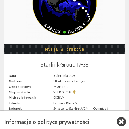
Twitter
Kalendarze
Misja w trakcie
Starlink Group 17-38
Data
8 sierpnia 2026
Godzina
18:24 czasu polskiego
Okno startowe
240 minut
Pokaż
Miejsce startu
VSFB SLC-4E
lokalizację
Miejsce lądowania
OCISLY
VSFB
Rakieta
Falcon 9 Block 5
SLC-
4E w
Ładunek
24 satelity Starlink V2 Mini Optimized
Google
Maps
Informacje o polityce prywatności
więcej