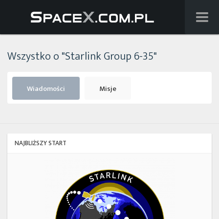
Wiadomości
Wszystko o "Starlink Group 6-35"
Baza wiedzy
Starlink
Wiadomości
Misje
Starship
Lista startów
NAJBLIŻSZY START
Na żywo
Starlink
Group
Szukaj
17-
38
Facebook