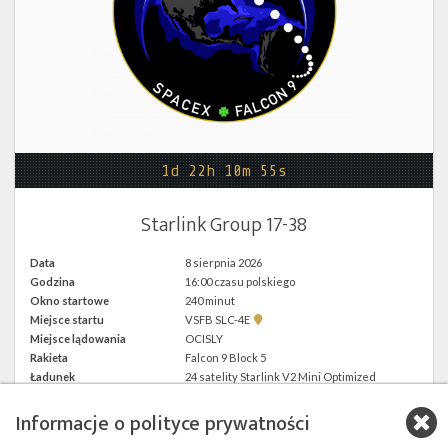
Twitter
Kalendarze
1d 22h 10m 55s
Starlink Group 17-38
Data
8 sierpnia 2026
Godzina
16:00 czasu polskiego
Okno startowe
240 minut
Pokaż
Miejsce startu
VSFB SLC-4E
lokalizację
Miejsce lądowania
OCISLY
VSFB
Rakieta
Falcon 9 Block 5
SLC-
4E w
Ładunek
24 satelity Starlink V2 Mini Optimized
Google
Maps
Informacje o polityce prywatności
więcej