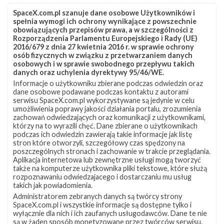
SpaceX.com.pl szanuje dane osobowe Użytkowników i
spełnia wymogi ich ochrony wynikające z powszechnie
obowiązujących przepisów prawa, a w szczególności z
Rozporządzenia Parlamentu Europejskiego i Rady (UE)
2016/679 z dnia 27 kwietnia 2016 r. w sprawie ochrony
osób fizycznych w związku z przetwarzaniem danych
osobowych i w sprawie swobodnego przepływu takich
danych oraz uchylenia dyrektywy 95/46/WE.
Informacje o użytkowniku zbierane podczas odwiedzin oraz
Z NASZEGO TWITTERA
dane osobowe podawane podczas kontaktu z autorami
serwisu SpaceX.com.pl wykorzystywane są jedynie w celu
umożliwienia poprawy jakości działania portalu, zrozumienia
zachowań odwiedzających oraz komunikacji z użytkownikami,
którzy na to wyrazili chęć. Dane zbierane o użytkownikach
Śledź nas na Twitterze
podczas ich odwiedzin zawierają takie informacje jak listę
stron które otworzyli, szczegółowy czas spędzony na
poszczególnych stronach i zachowanie w trakcie przeglądania.
Aplikacja internetowa lub zewnętrzne usługi mogą tworzyć
OSTATNIO POPULARNE
także na komputerze użytkownika pliki tekstowe, które służą
rozpoznawaniu odwiedzajacego i dostarczaniu mu usług
takich jak powiadomienia.
NAJPOPULARNIEJSZE TEMATY
Administratorem zebranych danych są twórcy strony
SpaceX.com.pl i wszystkie informacje są dostępne tylko i
Falcon 9
Starlink
SLC-40
wyłącznie dla nich i ich zaufanych usługodawców. Dane te nie
1046
561
521
są w żaden sposób monetyzowane przez twórców serwisu.