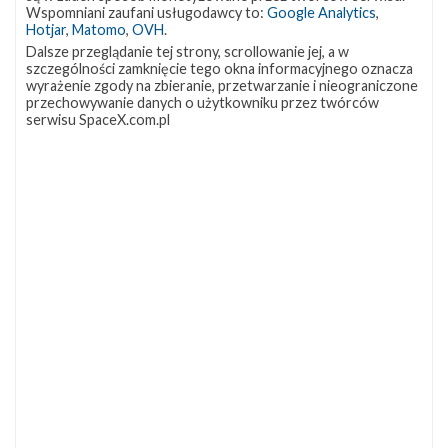
OCISLY
LC-39A
SLC-4E
Wspomniani zaufani usługodawcy to:
Google Analytics
,
337
292
284
Hotjar
,
Matomo
,
OVH
.
NASA
Lądowanie
JRTI
263
235
214
Dalsze przeglądanie tej strony, scrollowanie jej, a w
szczególności zamknięcie tego okna informacyjnego oznacza
ASOG
Dragon 2
Osłony ładunku
181
145
125
wyrażenie zgody na zbieranie, przetwarzanie i nieograniczone
przechowywanie danych o użytkowniku przez twórców
Starship
Landing Zone 1
Loty załogowe
107
96
95
serwisu SpaceX.com.pl
ISS
93
ZAPRZYJAŹNIONE STRONY
Kosmogadka
Jak będzie w rakiecie? (grupa FB)
Kosmiczna Propaganda
To Jakiś Kosmos!
TexasBocaChica (PL) – Substack