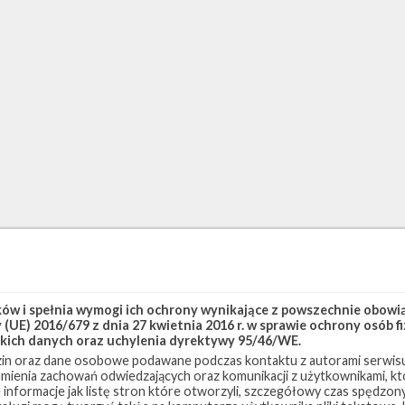
w i spełnia wymogi ich ochrony wynikające z powszechnie obowiąz
(UE) 2016/679 z dnia 27 kwietnia 2016 r. w sprawie ochrony osób
kich danych oraz uchylenia dyrektywy 95/46/WE.
in oraz dane osobowe podawane podczas kontaktu z autorami serwisu
zumienia zachowań odwiedzających oraz komunikacji z użytkownikami, któ
 informacje jak listę stron które otworzyli, szczegółowy czas spędzo