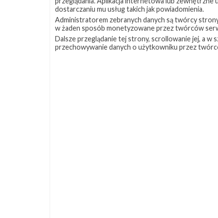
przeglądania. Aplikacja internetowa lub zewnętrzne
dostarczaniu mu usług takich jak powiadomienia.
Administratorem zebranych danych są twórcy strony S
w żaden sposób monetyzowane przez twórców serw
Dalsze przeglądanie tej strony, scrollowanie jej, a 
przechowywanie danych o użytkowniku przez twórc