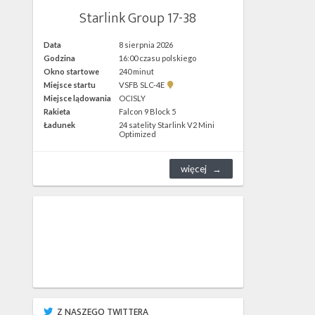
Starlink Group 17-38
Data
8 sierpnia 2026
Godzina
16:00 czasu polskiego
Okno startowe
240 minut
Pokaż
Miejsce startu
VSFB SLC-4E
lokalizację
Miejsce lądowania
OCISLY
VSFB
Rakieta
Falcon 9 Block 5
SLC-
4E w
Ładunek
24 satelity Starlink V2 Mini
Google
Optimized
Maps
więcej
Z NASZEGO TWITTERA