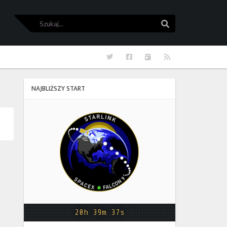
Szukaj
Szukaj
Twitter
Facebook
Kalendarze
RSS
NAJBLIŻSZY START
Starlink
Group
17-
38
20h 39m 37s