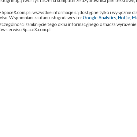
 usługi mogą tworzyć także na komputerze użytkownika pliki tekstowe,
paceX.com.pl i wszystkie informacje są dostępne tylko i wyłącznie dla
isu. Wspomniani zaufani usługodawcy to:
Google Analytics
,
Hotjar
,
M
w szczególności zamknięcie tego okna informacyjnego oznacza wyrażenie
ów serwisu SpaceX.com.pl