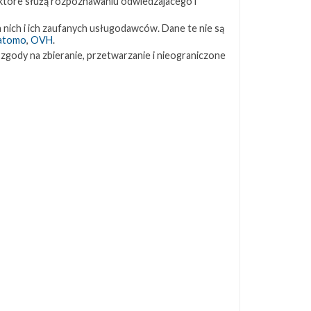
 które służą rozpoznawaniu odwiedzajacego i
ZAPRZYJAŹNIONE STRONY
 nich i ich zaufanych usługodawców. Dane te nie są
atomo
,
OVH
.
 zgody na zbieranie, przetwarzanie i nieograniczone
Kosmogadka
Jak będzie w rakiecie? (grupa FB)
Kosmiczna Propaganda
To Jakiś Kosmos!
TexasBocaChica (PL) – Substack