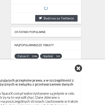
Śledź nas na Twitterze
OSTATNIO POPULARNE
NAJPOPULARNIEJSZE TEMATY
Falcon 9
Starlink
1046
561
SLC-40
OCISLY
521
337
LC-39A
SLC-4E
292
284
NASA
Lądowanie
263
235
ujących przepisów prawa, a w szczególności z
JRTI
ASOG
214
181
 fizycznych w związku z przetwarzaniem danych
Dragon 2
Osłony ładunku
145
125
 SpaceX.com.pl wykorzystywane są jedynie w celu
Starship
Landing Zone 1
107
96
rzy na to wyrazili chęć. Dane zbierane o
Loty załogowe
ISS
95
93
ny na poszczególnych stronach i zachowanie w trakcie