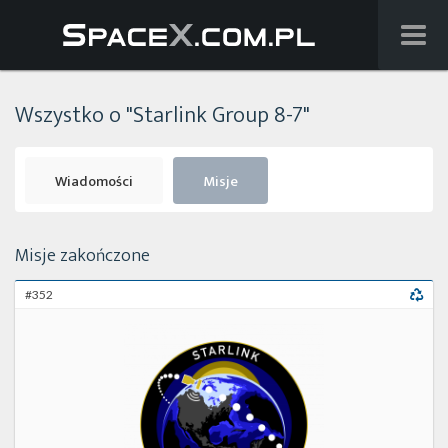
Wiadomości
Wszystko o "Starlink Group 8-7"
Baza wiedzy
Starlink
Wiadomości
Misje
Starship
Misje zakończone
Lista startów
#352
Na żywo
Szukaj
Facebook