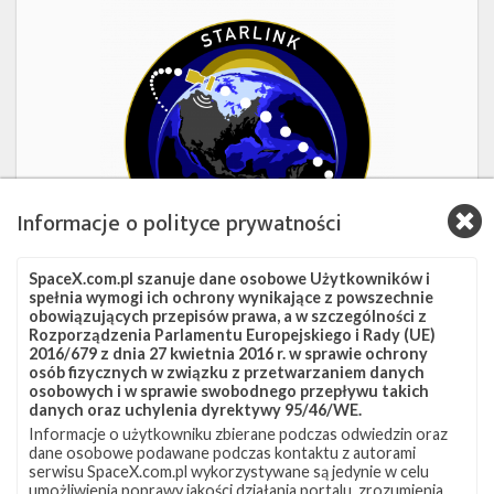
Starlink
Group
17-
38
Informacje o polityce prywatności
SpaceX.com.pl szanuje dane osobowe Użytkowników i
spełnia wymogi ich ochrony wynikające z powszechnie
obowiązujących przepisów prawa, a w szczególności z
18h 34m 15s
Rozporządzenia Parlamentu Europejskiego i Rady (UE)
2016/679 z dnia 27 kwietnia 2016 r. w sprawie ochrony
Starlink Group 17-38
osób fizycznych w związku z przetwarzaniem danych
osobowych i w sprawie swobodnego przepływu takich
danych oraz uchylenia dyrektywy 95/46/WE.
Data
8 sierpnia 2026
Informacje o użytkowniku zbierane podczas odwiedzin oraz
Godzina
16:00 czasu polskiego
dane osobowe podawane podczas kontaktu z autorami
Okno startowe
240 minut
serwisu SpaceX.com.pl wykorzystywane są jedynie w celu
Pokaż
Miejsce startu
VSFB SLC-4E
umożliwienia poprawy jakości działania portalu, zrozumienia