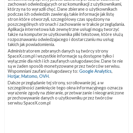
lokalizację
Miejsce lądowania
OCISLY
zachowań odwiedzających oraz komunikacji z użytkownikami,
VSFB
którzy na to wyrazili chęć. Dane zbierane o użytkownikach
Rakieta
Falcon 9 Block 5
SLC-
4E w
podczas ich odwiedzin zawierają takie informacje jak listę
Ładunek
24 satelity Starlink V2 Mini Optimized
Google
stron które otworzyli, szczegółowy czas spędzony na
Maps
poszczególnych stronach i zachowanie w trakcie przeglądania.
więcej
Aplikacja internetowa lub zewnętrzne usługi mogą tworzyć
także na komputerze użytkownika pliki tekstowe, które służą
rozpoznawaniu odwiedzajacego i dostarczaniu mu usług
takich jak powiadomienia.
Administratorem zebranych danych są twórcy strony
SpaceX.com.pl i wszystkie informacje są dostępne tylko i
wyłącznie dla nich i ich zaufanych usługodawców. Dane te nie
są w żaden sposób monetyzowane przez twórców serwisu.
Wspomniani zaufani usługodawcy to:
Google Analytics
,
Hotjar
,
Matomo
,
OVH
.
Dalsze przeglądanie tej strony, scrollowanie jej, a w
szczególności zamknięcie tego okna informacyjnego oznacza
Z NASZEGO TWITTERA
wyrażenie zgody na zbieranie, przetwarzanie i nieograniczone
przechowywanie danych o użytkowniku przez twórców
serwisu SpaceX.com.pl
Śledź nas na Twitterze
OSTATNIO POPULARNE