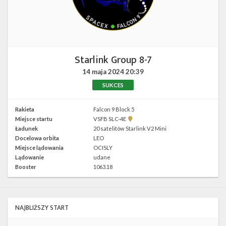
Twitter
Kalendarze
Starlink Group 8-7
14 maja 2024
20:39
SUKCES
Rakieta
Falcon 9 Block 5
Pokaż
Miejsce startu
VSFB SLC-4E
lokalizację
Ładunek
20 satelitów Starlink V2 Mini
VSFB
Docelowa orbita
LEO
SLC-
4E w
Miejsce lądowania
OCISLY
Google
Lądowanie
udane
Maps
Booster
1063.18
NAJBLIŻSZY START