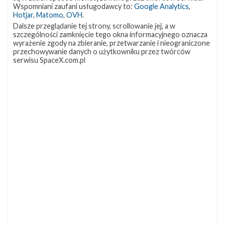
OCISLY
LC-39A
SLC-4E
Wspomniani zaufani usługodawcy to:
Google Analytics
,
337
292
284
Hotjar
,
Matomo
,
OVH
.
NASA
Lądowanie
JRTI
263
235
214
Dalsze przeglądanie tej strony, scrollowanie jej, a w
szczególności zamknięcie tego okna informacyjnego oznacza
ASOG
Dragon 2
Osłony ładunku
181
145
125
wyrażenie zgody na zbieranie, przetwarzanie i nieograniczone
przechowywanie danych o użytkowniku przez twórców
Starship
Landing Zone 1
Loty załogowe
107
96
95
serwisu SpaceX.com.pl
ISS
93
ZAPRZYJAŹNIONE STRONY
Kosmogadka
Jak będzie w rakiecie? (grupa FB)
Kosmiczna Propaganda
To Jakiś Kosmos!
TexasBocaChica (PL) – Substack