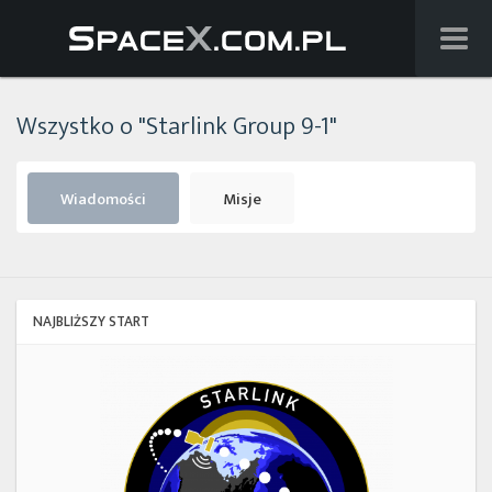
Wiadomości
Wszystko o "Starlink Group 9-1"
Baza wiedzy
Starlink
Wiadomości
Misje
Starship
Lista startów
NAJBLIŻSZY START
Na żywo
Starlink
Group
Szukaj
17-
38
Facebook