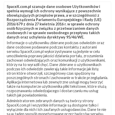
SpaceX.com.pl szanuje dane osobowe Użytkowników i
spełnia wymogi ich ochrony wynikające z powszechnie
obowiązujących przepisów prawa, a w szczególności z
Rozporządzenia Parlamentu Europejskiego i Rady (UE)
2016/679 z dnia 27 kwietnia 2016 r. w sprawie ochrony
osób fizycznych w związku z przetwarzaniem danych
osobowych i w sprawie swobodnego przepływu takich
danych oraz uchylenia dyrektywy 95/46/WE.
Informacje o użytkowniku zbierane podczas odwiedzin oraz
Z NASZEGO TWITTERA
dane osobowe podawane podczas kontaktu z autorami
serwisu SpaceX.com.pl wykorzystywane są jedynie w celu
umożliwienia poprawy jakości działania portalu, zrozumienia
zachowań odwiedzających oraz komunikacji z użytkownikami,
którzy na to wyrazili chęć. Dane zbierane o użytkownikach
Śledź nas na Twitterze
podczas ich odwiedzin zawierają takie informacje jak listę
stron które otworzyli, szczegółowy czas spędzony na
poszczególnych stronach i zachowanie w trakcie przeglądania.
Aplikacja internetowa lub zewnętrzne usługi mogą tworzyć
OSTATNIO POPULARNE
także na komputerze użytkownika pliki tekstowe, które służą
rozpoznawaniu odwiedzajacego i dostarczaniu mu usług
takich jak powiadomienia.
NAJPOPULARNIEJSZE TEMATY
Administratorem zebranych danych są twórcy strony
SpaceX.com.pl i wszystkie informacje są dostępne tylko i
Falcon 9
Starlink
SLC-40
wyłącznie dla nich i ich zaufanych usługodawców. Dane te nie
1046
561
521
są w żaden sposób monetyzowane przez twórców serwisu.