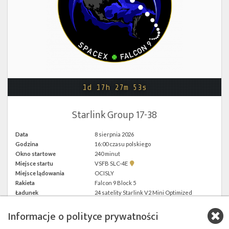
Twitter
Kalendarze
1d 17h 27m 53s
Starlink Group 17-38
Data
8 sierpnia 2026
Godzina
16:00 czasu polskiego
Okno startowe
240 minut
Pokaż
Miejsce startu
VSFB SLC-4E
lokalizację
Miejsce lądowania
OCISLY
VSFB
Rakieta
Falcon 9 Block 5
SLC-
4E w
Ładunek
24 satelity Starlink V2 Mini Optimized
Google
Maps
Informacje o polityce prywatności
więcej