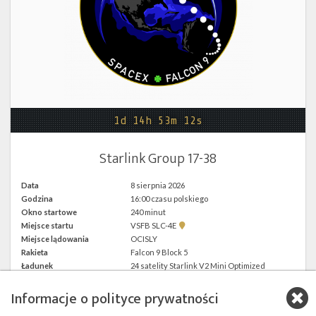
Twitter
Kalendarze
1d 14h 53m 12s
Starlink Group 17-38
Data
8 sierpnia 2026
Godzina
16:00 czasu polskiego
Okno startowe
240 minut
Pokaż
Miejsce startu
VSFB SLC-4E
lokalizację
Miejsce lądowania
OCISLY
VSFB
Rakieta
Falcon 9 Block 5
SLC-
4E w
Ładunek
24 satelity Starlink V2 Mini Optimized
Google
Maps
Informacje o polityce prywatności
więcej