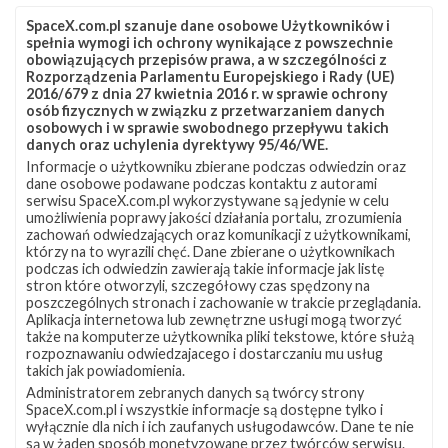
SpaceX.com.pl szanuje dane osobowe Użytkowników i
spełnia wymogi ich ochrony wynikające z powszechnie
obowiązujących przepisów prawa, a w szczególności z
Rozporządzenia Parlamentu Europejskiego i Rady (UE)
2016/679 z dnia 27 kwietnia 2016 r. w sprawie ochrony
osób fizycznych w związku z przetwarzaniem danych
osobowych i w sprawie swobodnego przepływu takich
danych oraz uchylenia dyrektywy 95/46/WE.
Informacje o użytkowniku zbierane podczas odwiedzin oraz
Z NASZEGO TWITTERA
dane osobowe podawane podczas kontaktu z autorami
serwisu SpaceX.com.pl wykorzystywane są jedynie w celu
umożliwienia poprawy jakości działania portalu, zrozumienia
zachowań odwiedzających oraz komunikacji z użytkownikami,
którzy na to wyrazili chęć. Dane zbierane o użytkownikach
Śledź nas na Twitterze
podczas ich odwiedzin zawierają takie informacje jak listę
stron które otworzyli, szczegółowy czas spędzony na
poszczególnych stronach i zachowanie w trakcie przeglądania.
Aplikacja internetowa lub zewnętrzne usługi mogą tworzyć
OSTATNIO POPULARNE
także na komputerze użytkownika pliki tekstowe, które służą
rozpoznawaniu odwiedzajacego i dostarczaniu mu usług
takich jak powiadomienia.
NAJPOPULARNIEJSZE TEMATY
Administratorem zebranych danych są twórcy strony
SpaceX.com.pl i wszystkie informacje są dostępne tylko i
Falcon 9
Starlink
SLC-40
wyłącznie dla nich i ich zaufanych usługodawców. Dane te nie
1046
561
521
są w żaden sposób monetyzowane przez twórców serwisu.