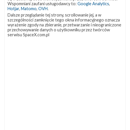
OCISLY
LC-39A
SLC-4E
Wspomniani zaufani usługodawcy to:
Google Analytics
,
337
292
284
Hotjar
,
Matomo
,
OVH
.
NASA
Lądowanie
JRTI
263
235
214
Dalsze przeglądanie tej strony, scrollowanie jej, a w
szczególności zamknięcie tego okna informacyjnego oznacza
ASOG
Dragon 2
Osłony ładunku
181
145
125
wyrażenie zgody na zbieranie, przetwarzanie i nieograniczone
przechowywanie danych o użytkowniku przez twórców
Starship
Landing Zone 1
Loty załogowe
107
96
95
serwisu SpaceX.com.pl
ISS
93
ZAPRZYJAŹNIONE STRONY
Kosmogadka
Jak będzie w rakiecie? (grupa FB)
Kosmiczna Propaganda
To Jakiś Kosmos!
TexasBocaChica (PL) – Substack