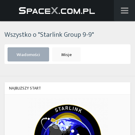
Wiadomości
Wszystko o "Starlink Group 9-9"
Baza wiedzy
Starlink
Wiadomości
Misje
Starship
Lista startów
NAJBLIŻSZY START
Na żywo
Starlink
Group
Szukaj
17-
38
Facebook