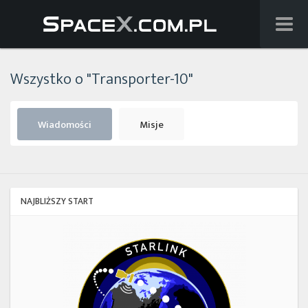
Wiadomości
Wszystko o "Transporter-10"
Baza wiedzy
Starlink
Wiadomości
Misje
Starship
Lista startów
NAJBLIŻSZY START
Na żywo
Starlink
Group
Szukaj
17-
38
Facebook