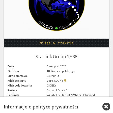
Twitter
Kalendarze
Misja w trakcie
Starlink Group 17-38
Data
8 sierpnia 2026
Godzina
18:24 czasu polskiego
Okno startowe
240 minut
Pokaż
Miejsce startu
VSFB SLC-4E
lokalizację
Miejsce lądowania
OCISLY
VSFB
Rakieta
Falcon 9 Block 5
SLC-
4E w
Ładunek
24 satelity Starlink V2 Mini Optimized
Google
Maps
Informacje o polityce prywatności
więcej