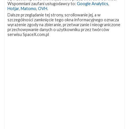
OCISLY
LC-39A
SLC-4E
Wspomniani zaufani usługodawcy to:
Google Analytics
,
337
292
284
Hotjar
,
Matomo
,
OVH
.
NASA
Lądowanie
JRTI
263
235
214
Dalsze przeglądanie tej strony, scrollowanie jej, a w
szczególności zamknięcie tego okna informacyjnego oznacza
ASOG
Dragon 2
Osłony ładunku
182
145
125
wyrażenie zgody na zbieranie, przetwarzanie i nieograniczone
przechowywanie danych o użytkowniku przez twórców
Starship
Landing Zone 1
Loty załogowe
107
96
95
serwisu SpaceX.com.pl
ISS
93
ZAPRZYJAŹNIONE STRONY
Kosmogadka
Jak będzie w rakiecie? (grupa FB)
Kosmiczna Propaganda
To Jakiś Kosmos!
TexasBocaChica (PL) – Substack