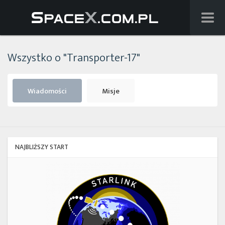
Wiadomości
Wszystko o "Transporter-17"
Baza wiedzy
Starlink
Wiadomości
Misje
Starship
Lista startów
NAJBLIŻSZY START
Na żywo
Starlink
Group
Szukaj
17-
38
Facebook