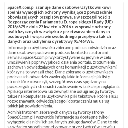
SpaceX.com.pl szanuje dane osobowe Użytkowników i
spełnia wymogi ich ochrony wynikające z powszechnie
obowiązujących przepisów prawa, a w szczególności z
Rozporządzenia Parlamentu Europejskiego i Rady (UE)
2016/679 z dnia 27 kwietnia 2016 r. w sprawie ochrony
osób fizycznych w związku z przetwarzaniem danych
osobowych i w sprawie swobodnego przepływu takich
danych oraz uchylenia dyrektywy 95/46/WE.
Informacje o użytkowniku zbierane podczas odwiedzin oraz
Z NASZEGO TWITTERA
dane osobowe podawane podczas kontaktu z autorami
serwisu SpaceX.com.pl wykorzystywane są jedynie w celu
umożliwienia poprawy jakości działania portalu, zrozumienia
zachowań odwiedzających oraz komunikacji z użytkownikami,
którzy na to wyrazili chęć. Dane zbierane o użytkownikach
Śledź nas na Twitterze
podczas ich odwiedzin zawierają takie informacje jak listę
stron które otworzyli, szczegółowy czas spędzony na
poszczególnych stronach i zachowanie w trakcie przeglądania.
Aplikacja internetowa lub zewnętrzne usługi mogą tworzyć
OSTATNIO POPULARNE
także na komputerze użytkownika pliki tekstowe, które służą
rozpoznawaniu odwiedzajacego i dostarczaniu mu usług
takich jak powiadomienia.
NAJPOPULARNIEJSZE TEMATY
Administratorem zebranych danych są twórcy strony
SpaceX.com.pl i wszystkie informacje są dostępne tylko i
Falcon 9
Starlink
SLC-40
wyłącznie dla nich i ich zaufanych usługodawców. Dane te nie
1047
562
522
są w żaden sposób monetyzowane przez twórców serwisu.