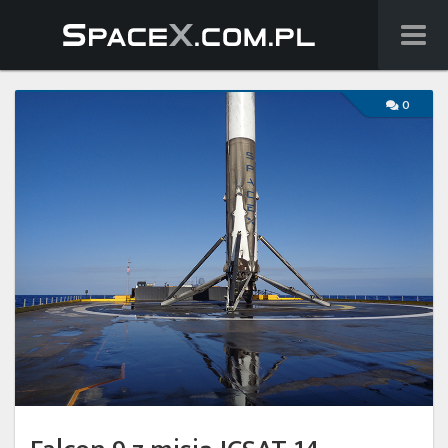
Wiadomości
0
Baza wiedzy
Starlink
Starship
Lista startów
Na żywo
Szukaj
Facebook