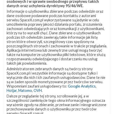
osobowych i w sprawie swobodnego przepływu takich
danych oraz uchylenia dyrektywy 95/46/WE.
Informacje o użytkowniku zbierane podczas odwiedzin oraz
dane osobowe podawane podczas kontaktu z autorami
serwisu SpaceX.com.pl wykorzystywane są jedynie w celu
umożliwienia poprawy jakości działania portalu, zrozumienia
zachowań odwiedzających oraz komunikacji z użytkownikami,
którzy na to wyrazili chęć. Dane zbierane o użytkownikach
podczas ich odwiedzin zawierają takie informacje jak listę
stron które otworzyli, szczegółowy czas spędzony na
poszczególnych stronach i zachowanie w trakcie przeglądania.
Aplikacja internetowa lub zewnętrzne usługi mogą tworzyć
także na komputerze użytkownika pliki tekstowe, które służą
rozpoznawaniu odwiedzajacego i dostarczaniu mu usług
takich jak powiadomienia.
Administratorem zebranych danych są twórcy strony
SpaceX.com.pl i wszystkie informacje są dostępne tylko i
wyłącznie dla nich i ich zaufanych usługodawców. Dane te nie
są w żaden sposób monetyzowane przez twórców serwisu.
Wspomniani zaufani usługodawcy to:
Google Analytics
,
Hotjar
,
Matomo
,
OVH
.
Dalsze przeglądanie tej strony, scrollowanie jej, a w
szczególności zamknięcie tego okna informacyjnego oznacza
wyrażenie zgody na zbieranie, przetwarzanie i nieograniczone
przechowywanie danych o użytkowniku przez twórców
NAJBLIŻSZY START
serwisu SpaceX.com.pl