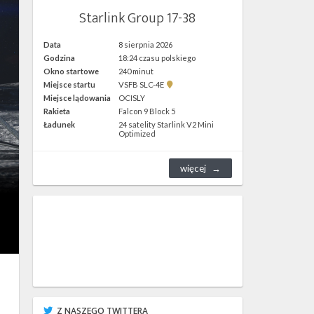
Starlink Group 17-38
Data
8 sierpnia 2026
Godzina
18:24 czasu polskiego
Okno startowe
240 minut
Pokaż
Miejsce startu
VSFB SLC-4E
lokalizację
Miejsce lądowania
OCISLY
VSFB
Rakieta
Falcon 9 Block 5
SLC-
4E w
Ładunek
24 satelity Starlink V2 Mini
Google
Optimized
Maps
więcej
Z NASZEGO TWITTERA