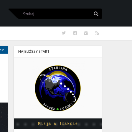
Szukaj
Szukaj
Twitter
Facebook
Kalendarze
RSS
12
NAJBLIŻSZY START
Starlink
Group
17-
38
Misja w trakcie