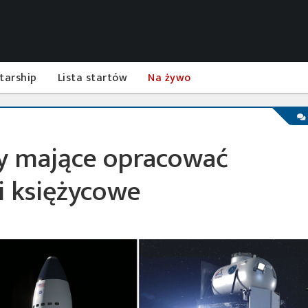
tarship
Lista startów
Na żywo
y mające opracować
i księżycowe