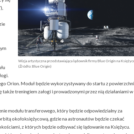
),
zie
kłym
Wizja artystyczna przedstawiająca lądownik firmy Blue Origin na Księżyc
(Źródło: Blue Origin)
ułu
ogi.
go Orion. Moduł będzie wykorzystywany do startu z powierzchn
ę także treningiem załogi i prowadzonymi przez nią działaniami w
nie modułu transferowego, który będzie odpowiedzialny za
bitą okołoksiężycową, gdzie na astronautów będzie czekać
okościami, z których będzie odbywać się lądowanie na Księżycu.