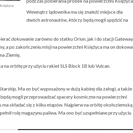
podczas pobierania próbek na powierzchni Księżyca
 Księżycu
Wewnątrz lądownika ma się znaleźć miejsce dla
dwóch astronautów, którzy będą mogli spędzić na
rać dokowanie zarówno do statku Orion, jak i do stacji Gateway
, a po zakończeniu misji na powierzchni Księżyca ma on dokowa
 na Ziemię.
na orbitę przy użyciu rakiet SLS Block 1B lub Vulcan.
Starship. Ma on być wyposażony w dużą kabinę dla załogi, a także
ci będą mogli przeprowadzać spacery kosmiczne na powierzchni
 ma składać się z kilku etapów. Najpierw na orbitę okołoziemską
 pełnił rolę magazynu paliwa. Ma ono być uzupełniane przy użyciu
ojazd