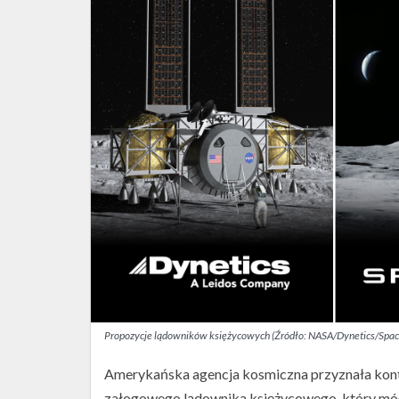
Propozycje lądowników księżycowych (Źródło: NASA/Dynetics/Spac
Amerykańska agencja kosmiczna przyznała kont
załogowego lądownika księżycowego, który móg