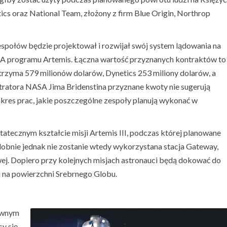
cs oraz National Team, złożony z firm Blue Origin, Northrop
espołów będzie projektował i rozwijał swój system lądowania na
A programu Artemis. Łączna wartość przyznanych kontraktów to
trzyma 579 milionów dolarów, Dynetics 253 miliony dolarów, a
ratora NASA Jima Bridenstina przyznane kwoty nie sugerują
zakres prac, jakie poszczególne zespoły planują wykonać w
tecznym kształcie misji Artemis III, podczas której planowane
obnie jednak nie zostanie wtedy wykorzystana stacja Gateway,
ej. Dopiero przy kolejnych misjach astronauci będą dokować do
u na powierzchni Srebrnego Globu.
łównym
cy się