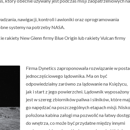
 który obecnie używany jest podczas misji zaopatrzeniowych na
zania, nawigacji, kontroli i awioniki oraz oprogramowania
dobne systemy na potrzeby NASA.
e rakiety New Glenn firmy Blue Origin lub rakiety Vulcan firmy
Firma Dynetics zaproponowała rozwiązanie w posta
jednoczęściowego lądownika. Ma on być
odpowiedzialny zarówno za lądowanie na Księżycu,
jak i start z jego powierzchni. Lądownik wyposażony
jest w szereg zbiorników paliwa i silników, które ma
go napędzać na poszczególnych etapach misji. Nisk
położona kabina załogi ma pozwolić na łatwy dostę
do wnętrza, co może być przydatne między innymi