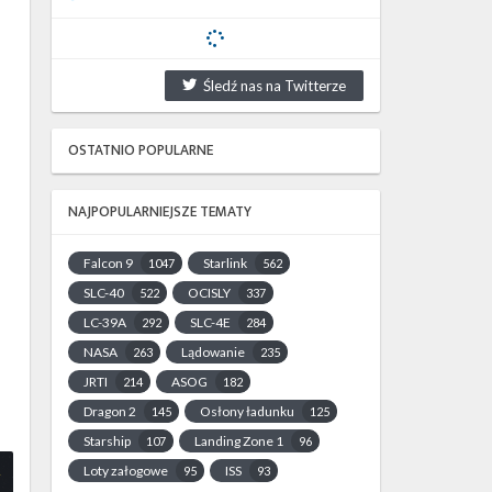
Śledź nas na Twitterze
OSTATNIO POPULARNE
NAJPOPULARNIEJSZE TEMATY
Falcon 9
Starlink
1047
562
SLC-40
OCISLY
522
337
LC-39A
SLC-4E
292
284
NASA
Lądowanie
263
235
JRTI
ASOG
214
182
Dragon 2
Osłony ładunku
145
125
Starship
Landing Zone 1
107
96
Loty załogowe
ISS
95
93