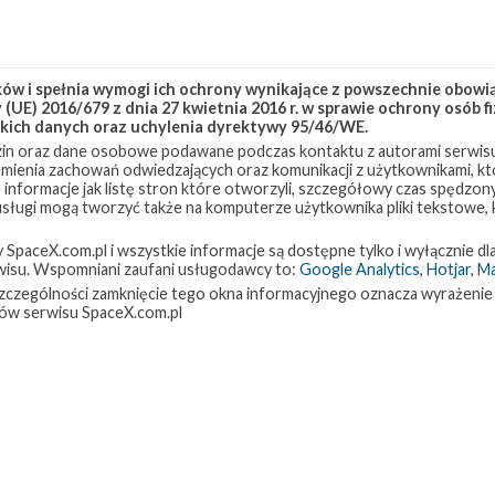
aniu
pokład
w i spełnia wymogi ich ochrony wynikające z powszechnie obowiąz
(UE) 2016/679 z dnia 27 kwietnia 2016 r. w sprawie ochrony osób
grafik
kich danych oraz uchylenia dyrektywy 95/46/WE.
in oraz dane osobowe podawane podczas kontaktu z autorami serwisu
zumienia zachowań odwiedzających oraz komunikacji z użytkownikami, któ
 informacje jak listę stron które otworzyli, szczegółowy czas spędzo
 usługi mogą tworzyć także na komputerze użytkownika pliki tekstowe,
paceX.com.pl i wszystkie informacje są dostępne tylko i wyłącznie dla
Wizja artystyczna przedstawiająca statek Starship podczas lądowania na
isu. Wspomniani zaufani usługodawcy to:
Google Analytics
,
Hotjar
,
M
Księżycu (Źródło: SpaceX)
sażony
w szczególności zamknięcie tego okna informacyjnego oznacza wyrażenie
 można
ów serwisu SpaceX.com.pl
 Księżycu.
stopień rakiety o tej samej nazwie, której pierwszym stopniem ma
 ma wracać na Ziemię i lądować pionowo, podobnie, jak robią to
n Heavy.
proponowane przez SpaceX różni się znacząco od pozostałych,