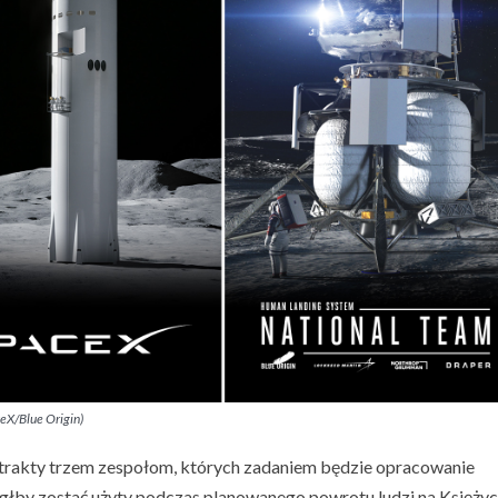
eX/Blue Origin)
rakty trzem zespołom, których zadaniem będzie opracowanie
łby zostać użyty podczas planowanego powrotu ludzi na Księżyc