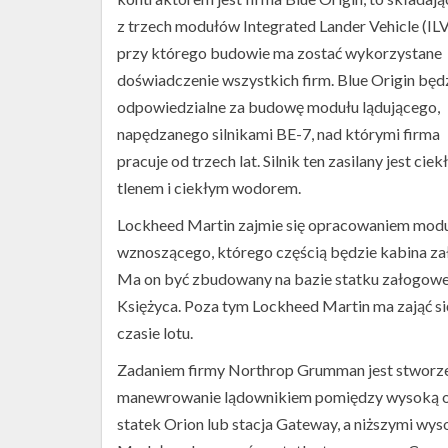
z trzech modułów Integrated Lander Vehicle (ILV
przy którego budowie ma zostać wykorzystane
doświadczenie wszystkich firm. Blue Origin będ
odpowiedzialne za budowę modułu lądującego,
napędzanego silnikami BE-7, nad którymi firma
pracuje od trzech lat. Silnik ten zasilany jest cie
tlenem i ciekłym wodorem.
Lockheed Martin zajmie się opracowaniem mod
wznoszącego, którego częścią będzie kabina zał
Ma on być zbudowany na bazie statku załogowe
Księżyca. Poza tym Lockheed Martin ma zająć si
czasie lotu.
Zadaniem firmy Northrop Grumman jest stworze
manewrowanie lądownikiem pomiędzy wysoką or
statek Orion lub stacja Gateway, a niższymi wys