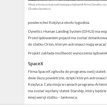
Wizja artystyczna przedstawiająca lądownik firmy Dynetics na
(Źródło Dynetics)
powierzchni Księżyca około tygodnia.
Dynetics Human Landing System (DHLS) ma wspie
Przed lądowaniem pojazd ma zostać dotankowany
do statku Orion, którym astronauci mają wracać
Projekt zakłada możliwość wynoszenia lądownika 
SpaceX
Firma SpaceX zgłosiła do programu swój statek 
dwie śluzy powietrzne, dzięki którym astronau
Księżyca. Cała misja w ramach programu Artemis
ma zostać wysłany statek Starship, który będzie
innej wersji statku – tankowca.
Przed misją księżycową wystrzelony zostanie p