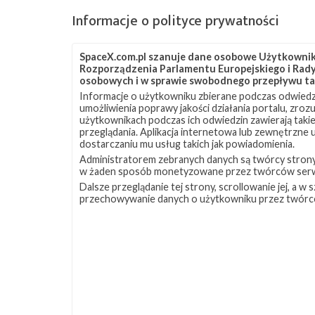
Starship w wersji załogowej, który po zatankow
Informacje o polityce prywatności
uda się w kierunku Księżyca. Tam spotka się ze
statkiem Orion, z którego astronauci wejdą na 
SpaceX.com.pl szanuje dane osobowe Użytkownikó
Rozporządzenia Parlamentu Europejskiego i Rady 
Starshipa w celu przeprowadzenia lądowania. Z 
osobowych i w sprawie swobodnego przepływu ta
udostępnionych przez SpaceX wynika, że po
Informacje o użytkowniku zbierane podczas odwiedz
umożliwienia poprawy jakości działania portalu, zro
lądowaniu astronauci mają być opuszczani na
użytkownikach podczas ich odwiedzin zawierają takie
powierzchnię Księżyca przy użyciu windy.
przeglądania. Aplikacja internetowa lub zewnętrzne
dostarczaniu mu usług takich jak powiadomienia.
Dzięki temu, że Starship nie będzie używany do
Administratorem zebranych danych są twórcy strony S
w żaden sposób monetyzowane przez twórców serw
powrotu na Ziemię, nie będzie musiał być wypo
Dalsze przeglądanie tej strony, scrollowanie jej, a 
w osłony termiczne. Sprawi to też, że będzie go
przechowywanie danych o użytkowniku przez twórc
wykorzystać wielokrotnie podczas lądowania na
Starship ma być wynoszony na orbitę jako drugi 
być Super Heavy. Booster po separacji od statku
obecnie pierwsze stopnia rakiet Falcon 9 i Falco
Jak stwierdził Jim Bridenstine, rozwiązanie za