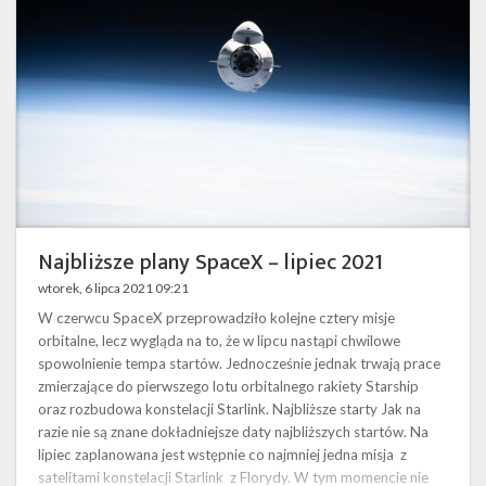
lipiec
2021
Najbliższe plany SpaceX – lipiec 2021
wtorek, 6 lipca 2021 09:21
W czerwcu SpaceX przeprowadziło kolejne cztery misje
orbitalne, lecz wygląda na to, że w lipcu nastąpi chwilowe
spowolnienie tempa startów. Jednocześnie jednak trwają prace
zmierzające do pierwszego lotu orbitalnego rakiety Starship
oraz rozbudowa konstelacji Starlink. Najbliższe starty Jak na
razie nie są znane dokładniejsze daty najbliższych startów. Na
lipiec zaplanowana jest wstępnie co najmniej jedna misja z
satelitami konstelacji Starlink z Florydy. W tym momencie nie