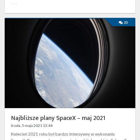
jest …
Najbliższe
20
plany
SpaceX
–
maj
2021
Najbliższe plany SpaceX – maj 2021
środa, 5 maja 2021 13:44
Kwiecień 2021 roku był bardzo intensywny w wykonaniu