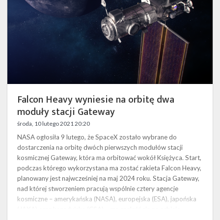
moduły
stacji
Gateway
Falcon Heavy wyniesie na orbitę dwa
moduły stacji Gateway
środa, 10 lutego 2021 20:20
NASA ogłosiła 9 lutego, że SpaceX zostało wybrane do
dostarczenia na orbitę dwóch pierwszych modułów stacji
kosmicznej Gateway, która ma orbitować wokół Księżyca. Start,
podczas którego wykorzystana ma zostać rakieta Falcon Heavy,
planowany jest najwcześniej na maj 2024 roku. Stacja Gateway,
nad której stworzeniem pracują wspólnie cztery agencje
kosmiczne – amerykańska (NASA), europejska (ESA), japońska
(JAXA) oraz kanadyjska (CSA) – ma znaleźć się na orbicie
Księżyca i wspierać eksplorac…