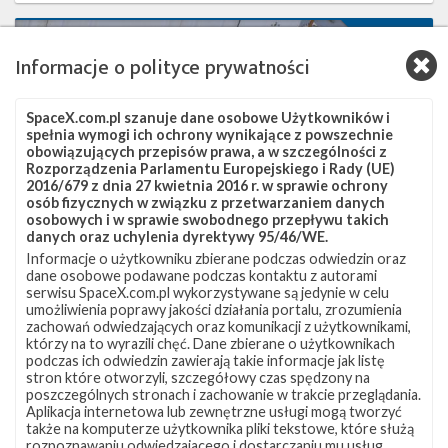
Najbliższe
9
plany
Informacje o polityce prywatności
SpaceX
–
grudzień
SpaceX.com.pl szanuje dane osobowe Użytkowników i
2020
spełnia wymogi ich ochrony wynikające z powszechnie
obowiązujących przepisów prawa, a w szczególności z
Rozporządzenia Parlamentu Europejskiego i Rady (UE)
2016/679 z dnia 27 kwietnia 2016 r. w sprawie ochrony
osób fizycznych w związku z przetwarzaniem danych
osobowych i w sprawie swobodnego przepływu takich
danych oraz uchylenia dyrektywy 95/46/WE.
Informacje o użytkowniku zbierane podczas odwiedzin oraz
dane osobowe podawane podczas kontaktu z autorami
serwisu SpaceX.com.pl wykorzystywane są jedynie w celu
umożliwienia poprawy jakości działania portalu, zrozumienia
zachowań odwiedzających oraz komunikacji z użytkownikami,
Najbliższe plany SpaceX – grudzień 2020
którzy na to wyrazili chęć. Dane zbierane o użytkownikach
podczas ich odwiedzin zawierają takie informacje jak listę
środa, 2 grudnia 2020 00:45
stron które otworzyli, szczegółowy czas spędzony na
Po tym, jak w listopadzie po raz pierwszy w swojej historii firma
poszczególnych stronach i zachowanie w trakcie przeglądania.
Aplikacja internetowa lub zewnętrzne usługi mogą tworzyć
SpaceX przeprowadziła cztery starty orbitalne w miesiącu
także na komputerze użytkownika pliki tekstowe, które służą
kalendarzowym, w tym pierwszą operacyjną misję załogową do
rozpoznawaniu odwiedzajacego i dostarczaniu mu usług