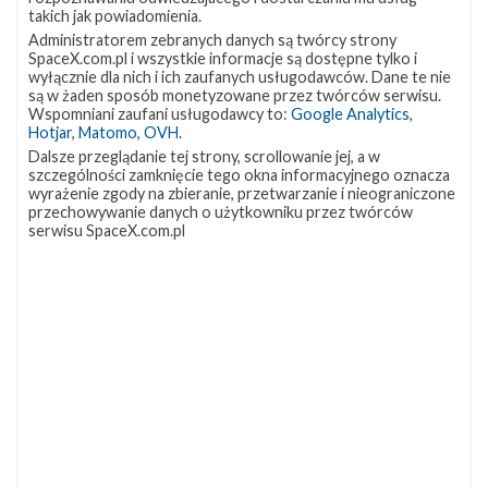
ISS, a misja Starlink-16 , jako 22 orbitalny start SpaceX w tym
takich jak powiadomienia.
roku, pozwoliła pobić rekord 21 startów z roku 2018, grudzień
Administratorem zebranych danych są twórcy strony
także zapowiada się interesująco. Na ten miesiąc wstępnie
SpaceX.com.pl i wszystkie informacje są dostępne tylko i
planowane są kolejne cztery starty rakiety Falcon 9, a także lot
wyłącznie dla nich i ich zaufanych usługodawców. Dane te nie
są w żaden sposób monetyzowane przez twórców serwisu.
testowy statku Starship na wysokość 15 kilometrów. Najbliższe
Wspomniani zaufani usługodawcy to:
Google Analytics
,
…
Hotjar
,
Matomo
,
OVH
.
Dalsze przeglądanie tej strony, scrollowanie jej, a w
szczególności zamknięcie tego okna informacyjnego oznacza
NASA
12
wyrażenie zgody na zbieranie, przetwarzanie i nieograniczone
wybrała
przechowywanie danych o użytkowniku przez twórców
firmy
serwisu SpaceX.com.pl
mające
opracować
załogowe
lądowniki
księżycowe