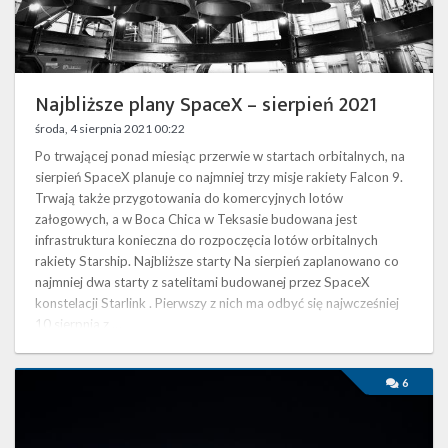
Twitter
Kalendarze
Najbliższe plany SpaceX – sierpień 2021
środa, 4 sierpnia 2021 00:22
Po trwającej ponad miesiąc przerwie w startach orbitalnych, na
sierpień SpaceX planuje co najmniej trzy misje rakiety Falcon 9.
Trwają także przygotowania do komercyjnych lotów
załogowych, a w Boca Chica w Teksasie budowana jest
infrastruktura konieczna do rozpoczęcia lotów orbitalnych
rakiety Starship. Najbliższe starty Na sierpień zaplanowano co
najmniej dwa starty z satelitami budowanej przez SpaceX
konstelacji Starlink . Pierwszy z nich ma odbyć się najwcześniej
10 sierpnia z …
Najbliższe
6
plany
SpaceX
–