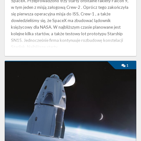
SpaceX. Przeprowadzono trzy starty orbitalne rakiety Falcon 9,
w tym jeden z misją załogową Crew-2 . Oprócz tego zakończyła
się pierwsza operacyjna misja do ISS, Crew-1 , a także
dowiedzieliśmy się, że SpaceX ma zbudować lądownik
księżycowy dla NASA. W najbliższym czasie planowane jest
kolejne kilka startów, a także testowy lot prototypu Starship
SN15. Jednocześnie firma kontynuuje rozbudowę konstelacji
Starlink. Najbliższe starty …
Najbliższe
1
plany
SpaceX
–
kwiecień
2021