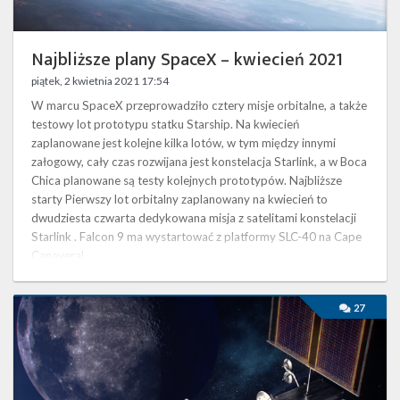
Najbliższe plany SpaceX – kwiecień 2021
piątek, 2 kwietnia 2021 17:54
W marcu SpaceX przeprowadziło cztery misje orbitalne, a także
testowy lot prototypu statku Starship. Na kwiecień
zaplanowane jest kolejne kilka lotów, w tym między innymi
załogowy, cały czas rozwijana jest konstelacja Starlink, a w Boca
Chica planowane są testy kolejnych prototypów. Najbliższe
starty Pierwszy lot orbitalny zaplanowany na kwiecień to
dwudziesta czwarta dedykowana misja z satelitami konstelacji
Starlink . Falcon 9 ma wystartować z platformy SLC-40 na Cape
Canaveral …
Falcon
27
Heavy
wyniesie
na
orbitę
dwa