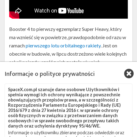
Booster 4 to pierwszy egzemplarz Super Heavy, który
ma wznieść się w powietrze, prawdopodobnie od razu w
ramach
pierwszego lotu orbitalnego rakiety
. Jest on
obecnie w budowie, w lipcu dostrzeżono wiele kolejnych
sekcji pojazdu, część z nich została również
zmontowana. Zauważono także dalsze prace nad
Informacje o polityce prywatności
prototypem drugiego stopnia nazywanego Ship 20
(dawniej SN20), który też ma wziąć udział w locie
SpaceX.com.pl szanuje dane osobowe Użytkowników i
spełnia wymogi ich ochrony wynikające z powszechnie
orbitalnym.
obowiązujących przepisów prawa, a w szczególności z
Rozporządzenia Parlamentu Europejskiego i Rady (UE)
2016/679 z dnia 27 kwietnia 2016 r. w sprawie ochrony
Starbase Production Diagram - 18th July
osób fizycznych w związku z przetwarzaniem danych
osobowych i w sprawie swobodnego przepływu takich
2021
pic.twitter.com/nzkJfreTLs
danych oraz uchylenia dyrektywy 95/46/WE.
Test
Informacje o użytkowniku zbierane podczas odwiedzin oraz
— Brendan (@_brendan_lewis)
July 18, 2021
statyczny