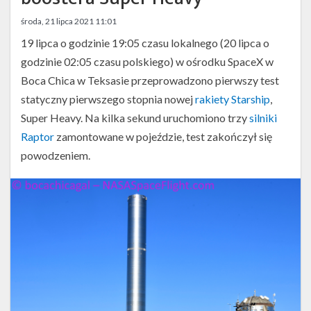
Twitter
środa, 21 lipca 2021 11:01
Kalendarze
19 lipca o godzinie 19:05 czasu lokalnego (20 lipca o
godzinie 02:05 czasu polskiego) w ośrodku SpaceX w
Boca Chica w Teksasie przeprowadzono pierwszy test
statyczny pierwszego stopnia nowej
rakiety Starship
,
Super Heavy. Na kilka sekund uruchomiono trzy
silniki
Raptor
zamontowane w pojeździe, test zakończył się
powodzeniem.