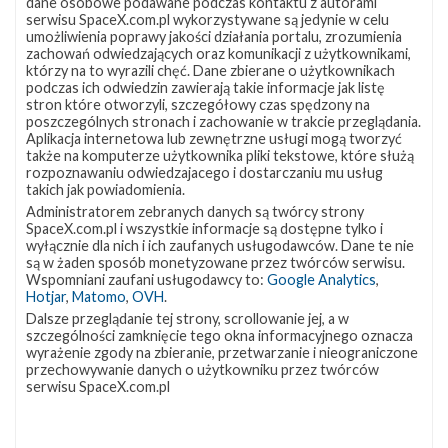
dane osobowe podawane podczas kontaktu z autorami
prototypu
serwisu SpaceX.com.pl wykorzystywane są jedynie w celu
Trwają intensywne prace nad innymi elementami
Super
umożliwienia poprawy jakości działania portalu, zrozumienia
Heavy
zachowań odwiedzających oraz komunikacji z użytkownikami,
niezbędnymi przed lotem orbitalnym. W lipcu do Boca
Booster
którzy na to wyrazili chęć. Dane zbierane o użytkownikach
Chica dotarło co najmniej dziewięć kolejnych silników
podczas ich odwiedzin zawierają takie informacje jak listę
3
stron które otworzyli, szczegółowy czas spędzony na
(Źródło:
Raptor – podczas lotu orbitalnego booster ma być
poszczególnych stronach i zachowanie w trakcie przeglądania.
SpaceX)
wyposażony w 29 silników. Według Muska podjęto
Aplikacja internetowa lub zewnętrzne usługi mogą tworzyć
także na komputerze użytkownika pliki tekstowe, które służą
ostatnio decyzję, że docelowo w Super Heavy
rozpoznawaniu odwiedzajacego i dostarczaniu mu usług
montowane będą 33 silniki Raptor, lecz niemal na pewno
takich jak powiadomienia.
Administratorem zebranych danych są twórcy strony
nie dotyczy to obecnych prototypów. Kontynuowana
SpaceX.com.pl i wszystkie informacje są dostępne tylko i
jest także budowa wieży startowej, na szczycie której
wyłącznie dla nich i ich zaufanych usługodawców. Dane te nie
są w żaden sposób monetyzowane przez twórców serwisu.
zamontowano ostatni, ósmy poziom. Rozbudowywana
Wspomniani zaufani usługodawcy to:
Google Analytics
,
Hotjar
,
Matomo
,
OVH
.
jest również infrastruktura naziemna, w tym zbiorniki
Dalsze przeglądanie tej strony, scrollowanie jej, a w
oraz orbitalne stanowisko startowe.
szczególności zamknięcie tego okna informacyjnego oznacza
wyrażenie zgody na zbieranie, przetwarzanie i nieograniczone
przechowywanie danych o użytkowniku przez twórców
serwisu SpaceX.com.pl