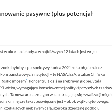
anowanie pasywne (plus potencjał
 w okresie dekady, a w najbliższych 12 latach jest wręcz
rzonki byłoby z perspektywy końca 2021 roku błędem, lecz
łkom państwowych instytucji – te NASA, ESA, a także Chińska
1
z Roskosmosem
, koncentrują dziś na srebrnym globie. Stała
XXI wieku, wymagający konsekwentnej polityki przyszłych rządów 
znych. Ta nowa arena zmagań w zaostrzającej się rywalizacji międ
dnak niniejszy tekst poświęcony jest – obok wątku tytułowego,
ian, czekających niebawem całą, szeroką dziedzinę podboju