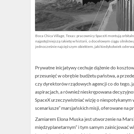
Boca Chica Village, Texas: pracownicy SpaceX montują orbitaln
najpotężniejszą rakietę w historii, o docelowym ciągu silników
jednocześnie najcięższym obiektem, jaki kiedykolwiek oderwał
Prywatne inicjatywy cechuje dążenie do kosztowo
przesunięć w obrębie budżetu państwa, a przed
czy dyrektorów rządowych agencji co do tego, 
aspiracjach, a również nieskrępowana decyzyjno
SpaceX urzeczywistniać wizję o niespotykanym w
scenariusze” marsjańskich misji, oferowane na p
Zamiarem Elona Muska jest utworzenie na Marsi
międzyplanetarnym” i tym samym zainicjować wie