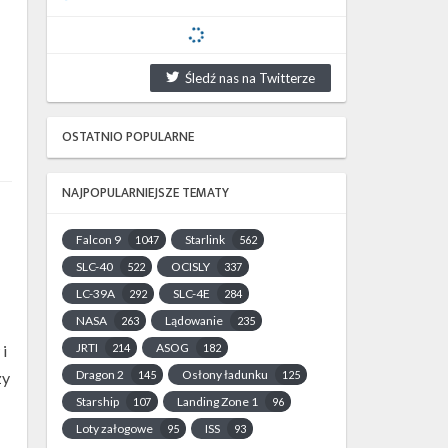
Śledź nas na Twitterze
OSTATNIO POPULARNE
NAJPOPULARNIEJSZE TEMATY
Falcon 9
Starlink
1047
562
SLC-40
OCISLY
522
337
LC-39A
SLC-4E
292
284
NASA
Lądowanie
263
235
JRTI
ASOG
214
182
i
Dragon 2
Osłony ładunku
145
125
zy
Starship
Landing Zone 1
107
96
Loty załogowe
ISS
95
93