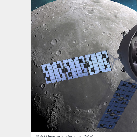
Statek
Orion,
wizja
artystyczna.
[NASA]
Statek Orion, wizja artystyczna. [NASA]