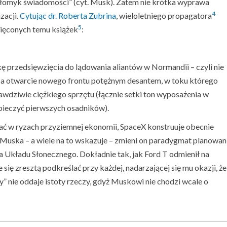
płomyk świadomości” (cyt. Musk). Zatem nie krótka wyprawa
4
zacji.
Cytując dr. Roberta Zubrina
, wieloletniego propagatora
5
więconych temu książek
:
ę przedsięwzięcia do lądowania aliantów w Normandii – czyli nie
 a otwarcie nowego frontu potężnym desantem, w toku którego
wdziwie ciężkiego sprzętu (łącznie setki ton wyposażenia w
ieczyć pierwszych osadników).
ać w ryzach przyziemnej ekonomii, SpaceX konstruuje obecnie
i Muska – a wiele na to wskazuje – zmieni on paradygmat planowan
a Układu Słonecznego. Dokładnie tak, jak Ford T odmienił na
ię zresztą podkreślać przy każdej, nadarzającej się mu okazji, że
 nie oddaje istoty rzeczy, gdyż Muskowi nie chodzi wcale o