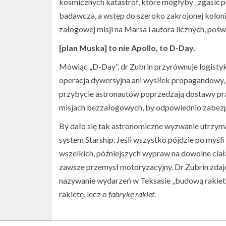
kosmicznych katastrof, które mogłyby „zgasić 
badawcza, a wstęp do szeroko zakrojonej koloni
załogowej misji na Marsa i autora licznych, poś
[plan Muska] to nie Apollo, to D-Day.
Mówiąc „D-Day”, dr Zubrin przyrównuje logistyk
operacja dywersyjna ani wysiłek propagandowy,
przybycie astronautów poprzedzają dostawy pra
misjach bezzałogowych, by odpowiednio zabezp
By dało się tak astronomiczne wyzwanie utrzym
system Starship. Jeśli wszystko pójdzie po myśl
wszelkich, późniejszych wypraw na dowolne ciał
zawsze przemysł motoryzacyjny. Dr Zubrin zdaje s
nazywanie wydarzeń w Teksasie „budową rakiety”
rakietę, lecz o
fabrykę rakiet
.