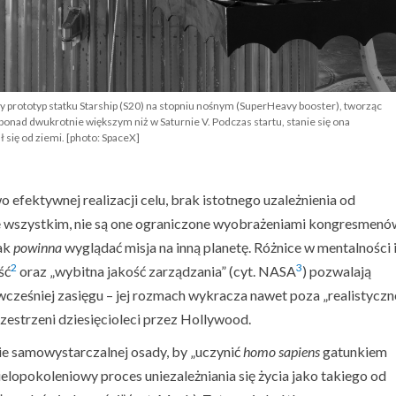
y prototyp statku Starship (S20) na stopniu nośnym (SuperHeavy booster), tworząc
 ponad dwukrotnie większym niż w Saturnie V. Podczas startu, stanie się ona
 się od ziemi. [photo: SpaceX]
 efektywnej realizacji celu, brak istotnego uzależnienia od
e wszystkim, nie są one ograniczone wyobrażeniami kongresmenó
jak
powinna
wyglądać misja na inną planetę. Różnice w mentalności 
2
3
ść
oraz „wybitna jakość zarządzania” (cyt. NASA
) pozwalają
cześniej zasięgu – jej rozmach wykracza nawet poza „realistyczn
rzestrzeni dziesięcioleci przez Hollywood.
e samowystarczalnej osady, by „uczynić
homo sapiens
gatunkiem
lopokoleniowy proces uniezależniania się życia jako takiego od