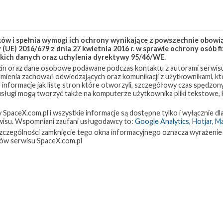
w i spełnia wymogi ich ochrony wynikające z powszechnie obowiąz
(UE) 2016/679 z dnia 27 kwietnia 2016 r. w sprawie ochrony osób
kich danych oraz uchylenia dyrektywy 95/46/WE.
in oraz dane osobowe podawane podczas kontaktu z autorami serwisu
zumienia zachowań odwiedzających oraz komunikacji z użytkownikami, któ
 informacje jak listę stron które otworzyli, szczegółowy czas spędzo
 usługi mogą tworzyć także na komputerze użytkownika pliki tekstowe,
paceX.com.pl i wszystkie informacje są dostępne tylko i wyłącznie dla
isu. Wspomniani zaufani usługodawcy to:
Google Analytics
,
Hotjar
,
M
w szczególności zamknięcie tego okna informacyjnego oznacza wyrażenie
ów serwisu SpaceX.com.pl