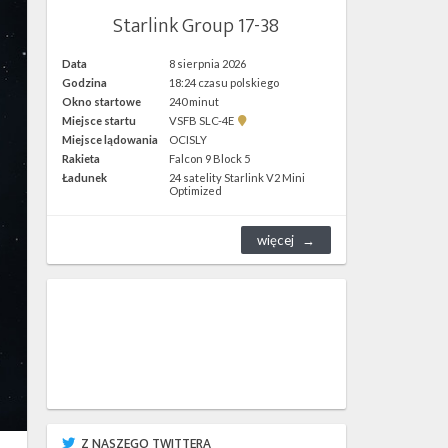
Starlink Group 17-38
Data
8 sierpnia 2026
Godzina
18:24 czasu polskiego
Okno startowe
240 minut
Pokaż
Miejsce startu
VSFB SLC-4E
lokalizację
Miejsce lądowania
OCISLY
VSFB
Rakieta
Falcon 9 Block 5
SLC-
4E w
Ładunek
24 satelity Starlink V2 Mini
Google
Optimized
Maps
więcej
Z NASZEGO TWITTERA