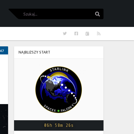
Szukaj
Szukaj
Twitter
Facebook
Kalendarze
RSS
47
NAJBLIŻSZY START
Starlink
Group
17-
38
06h 58m 25s