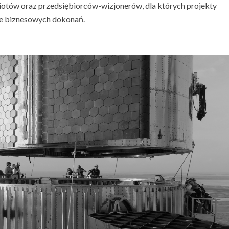
otów oraz przedsiębiorców-wizjonerów, dla których projekty
ie biznesowych dokonań.