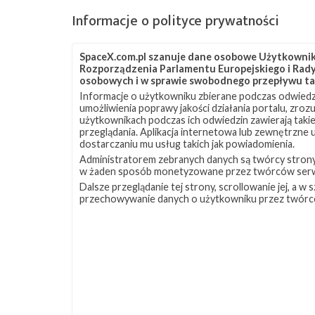
Informacje o polityce prywatności
SpaceX.com.pl szanuje dane osobowe Użytkownikó
Rozporządzenia Parlamentu Europejskiego i Rady 
osobowych i w sprawie swobodnego przepływu ta
Informacje o użytkowniku zbierane podczas odwiedz
umożliwienia poprawy jakości działania portalu, zro
użytkownikach podczas ich odwiedzin zawierają takie
przeglądania. Aplikacja internetowa lub zewnętrzne
dostarczaniu mu usług takich jak powiadomienia.
Administratorem zebranych danych są twórcy strony S
w żaden sposób monetyzowane przez twórców serw
Dalsze przeglądanie tej strony, scrollowanie jej, a 
przechowywanie danych o użytkowniku przez twórc