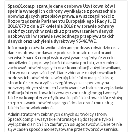
Elon Musk powiedział, że z fizycznego punktu widzenia
SpaceX.com.pl szanuje dane osobowe Użytkowników i
spełnia wymogi ich ochrony wynikające z powszechnie
wymagania do wzięcia udziału w misji nie będą
obowiązujących przepisów prawa, a w szczególności z
przesadnie wysokie – jeśli ktoś może odbyć przejazd
Rozporządzenia Parlamentu Europejskiego i Rady (UE)
2016/679 z dnia 27 kwietnia 2016 r. w sprawie ochrony
kolejką górską, powinien bez problemu móc polecieć w
osób fizycznych w związku z przetwarzaniem danych
kosmos na pokładzie Dragona. Według oficjalnych
osobowych i w sprawie swobodnego przepływu takich
danych oraz uchylenia dyrektywy 95/46/WE.
zasad trzeba mieć ukończone minimum 18 lat, nie więcej
Informacje o użytkowniku zbierane podczas odwiedzin oraz
niż 198 cm wzrostu, masę ciała nie większą niż 113,4 kg
dane osobowe podawane podczas kontaktu z autorami
serwisu SpaceX.com.pl wykorzystywane są jedynie w celu
oraz należy być „w odpowiedniej fizycznej i
umożliwienia poprawy jakości działania portalu, zrozumienia
psychologicznej formie do treningu i lotu w kosmos”. W
zachowań odwiedzających oraz komunikacji z użytkownikami,
którzy na to wyrazili chęć. Dane zbierane o użytkownikach
zasadach zapisano także, że członkowie załogi muszą
podczas ich odwiedzin zawierają takie informacje jak listę
stron które otworzyli, szczegółowy czas spędzony na
być obywatelami USA lub posiadaczami zielonej karty,
poszczególnych stronach i zachowanie w trakcie przeglądania.
lecz Musk stwierdził, że według niego osoba spoza USA
Aplikacja internetowa lub zewnętrzne usługi mogą tworzyć
także na komputerze użytkownika pliki tekstowe, które służą
mogłaby wziąć udział w misji.
rozpoznawaniu odwiedzajacego i dostarczaniu mu usług
takich jak powiadomienia.
Administratorem zebranych danych są twórcy strony
SpaceX.com.pl i wszystkie informacje są dostępne tylko i
wyłącznie dla nich i ich zaufanych usługodawców. Dane te nie
są w żaden sposób monetyzowane przez twórców serwisu.