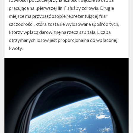
pracująca na „pierwszej linii” służby zdrowia. Drugie
miejsce ma przypaść osobie reprezentującej filar
szczodrości, która zostanie wylosowana spośród tych,
którzy wpłacą darowiznę na rzecz szpitala. Liczba
otrzymanych losów jest proporcjonalna do wpłaconej
kwoty.
Jared
Isaacman