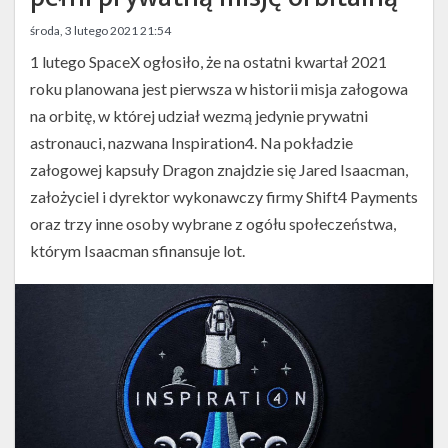
Twitter
środa, 3 lutego 2021 21:54
Kalendarze
1 lutego SpaceX ogłosiło, że na ostatni kwartał 2021
roku planowana jest pierwsza w historii misja załogowa
na orbitę, w której udział wezmą jedynie prywatni
astronauci, nazwana Inspiration4. Na pokładzie
załogowej kapsuły Dragon znajdzie się Jared Isaacman,
założyciel i dyrektor wykonawczy firmy Shift4 Payments
oraz trzy inne osoby wybrane z ogółu społeczeństwa,
którym Isaacman sfinansuje lot.