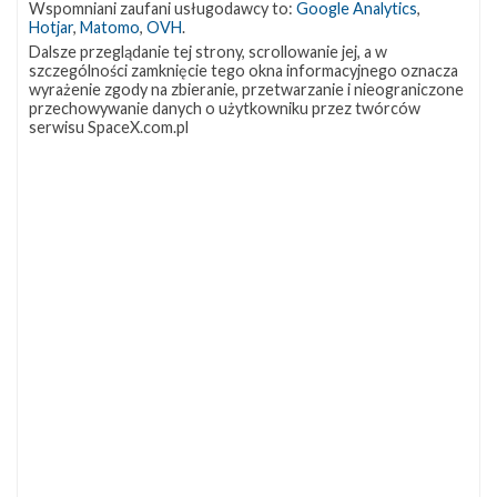
Wspomniani zaufani usługodawcy to:
Google Analytics
,
Hotjar
,
Matomo
,
OVH
.
Dalsze przeglądanie tej strony, scrollowanie jej, a w
szczególności zamknięcie tego okna informacyjnego oznacza
wyrażenie zgody na zbieranie, przetwarzanie i nieograniczone
przechowywanie danych o użytkowniku przez twórców
serwisu SpaceX.com.pl
Załogowa kapsuła Dragon na szczycie rakiety Falcon 9 (Źródło: SpaceX)
Załoga weźmie udział w treningach dla komercyjnych
astronautów zorganizowanych przez SpaceX. Przyszli
astronauci zostaną przeszkoleni z zakresu wiedzy o
rakiecie Falcon 9 i kapsuły Dragon, mechaniki orbitalnej,
czy operowania w mikrograwitacji. Przejdą oni treningi
na wypadek sytuacji awaryjnych, wezmą udział w
ćwiczeniach zakładania skafandrów i symulacjach misji,
zarówno częściowych, jak i pełnych. Oprócz tego