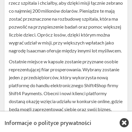
rzecz szpitala i chciałby, aby dzięki misji łącznie zebrano
co najmniej 200 milionów dolarów. Pieniądze te mają
zostać przeznaczone na rozbudowę szpitala, która ma
pozwolić na przyspieszenie badań oraz pomoc większej
liczbie dzieci. Oprócz losów, dzięki którym można
wygrać udział w misji, przy większych wpłatach jako
nagrodę Isaacman oferuje między innymi lot myśliwcem.
Ostatnie miejsce w kapsule zostanie przyznane osobie
reprezentującej filar prosperowania. Wybrany zostanie
jeden z przedsiębiorców, który wykorzysta nową
platformę do handlu elektronicznego Shift4Shop firmy
Shift4 Payments. Obecni i nowi klienci platformy
dostaną okazję wzięcia udziału w konkursie online, gdzie
będą mogli zaprezentować siebie oraz swój biznes.
Zwycięzca zostanie wybrany przez panel składający się
Informacje o polityce prywatności
z niezależnych sędziów.