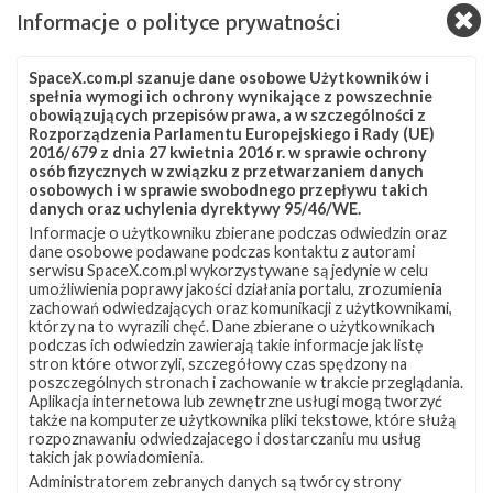
lądowanie boostera rakiety Falcon 9.
Informacje o polityce prywatności
Test statyczny przed misją przeprowadzono 12
listopada. Rakieta została ustawiona na platformie
SpaceX.com.pl szanuje dane osobowe Użytkowników i
spełnia wymogi ich ochrony wynikające z powszechnie
startowej, a jej zbiorniki wypełniono paliwem (RP-1) i
obowiązujących przepisów prawa, a w szczególności z
ciekłym tlenem (LOX). Następnie uruchomiono na około
Rozporządzenia Parlamentu Europejskiego i Rady (UE)
2016/679 z dnia 27 kwietnia 2016 r. w sprawie ochrony
6 sekund dziewięć silników Merlin 1D w pierwszym
osób fizycznych w związku z przetwarzaniem danych
stopniu rakiety, przy czym rakieta była ciągle
osobowych i w sprawie swobodnego przepływu takich
danych oraz uchylenia dyrektywy 95/46/WE.
utrzymywana na stanowisku startowym. Po tym
Informacje o użytkowniku zbierane podczas odwiedzin oraz
zbiorniki zostały opróżnione, a rakieta wróciła do
dane osobowe podawane podczas kontaktu z autorami
serwisu SpaceX.com.pl wykorzystywane są jedynie w celu
hangaru, gdzie na jej szczycie zainstalowano ładunek,
umożliwienia poprawy jakości działania portalu, zrozumienia
zachowań odwiedzających oraz komunikacji z użytkownikami,
który wyniesie w kosmos. Tym razem test statyczny był
którzy na to wyrazili chęć. Dane zbierane o użytkownikach
nieco dłuższy niż zazwyczaj. Typowe odpalenie silników
podczas ich odwiedzin zawierają takie informacje jak listę
stron które otworzyli, szczegółowy czas spędzony na
trwa około 3,5 sekundy. Nie wiadomo, dlaczego tym
poszczególnych stronach i zachowanie w trakcie przeglądania.
razem zdecydowano się na kilka dodatkowych sekund
Aplikacja internetowa lub zewnętrzne usługi mogą tworzyć
także na komputerze użytkownika pliki tekstowe, które służą
testu. Możliwe, że test przedłużono na życzenie klienta.
rozpoznawaniu odwiedzajacego i dostarczaniu mu usług
takich jak powiadomienia.
Start z misją Zuma będzie prawdopodobnie ostatnim
Administratorem zebranych danych są twórcy strony