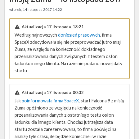
Twitter
wtorek, 14 listopada 2017 14:22
Kalendarze
Aktualizacja 17 listopada, 18:21
Według najnowszych
doniesień prasowych
, firma
SpaceX zdecydowała się nie przeprowadzać jutro misji
Zuma, ze względu na konieczność dokładnego
przeanalizowania danych związanych z testem osłon
ładunku innego klienta. Na razie nie podano nowej daty
startu.
Aktualizacja 17 listopada, 00:32
Jak
poinformowała firma SpaceX
, start Falcona 9 z misją
Zuma opóźniono ze względu na konieczność
przeanalizowania danych z ostatniego testu osłon
ładunku dla innego klienta. Chociaż jutrzejsza data
startu została zarezerwowana, to firma poświęci na
analizę tyle czasu, ile będzie konieczne i w razie