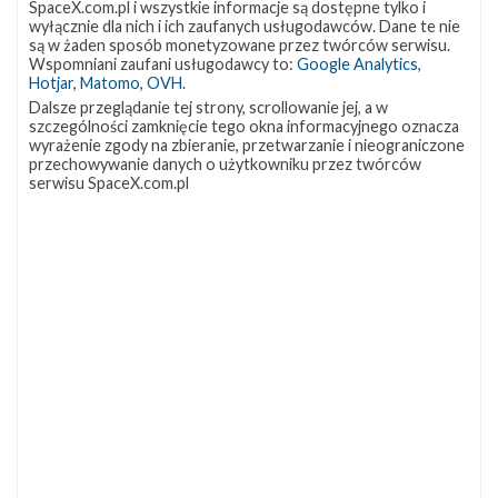
startem z platformy LC-39A przed dziewiczym lotem
SpaceX.com.pl i wszystkie informacje są dostępne tylko i
wyłącznie dla nich i ich zaufanych usługodawców. Dane te nie
Falcona Heavy, który obecnie planowany jest na 29
są w żaden sposób monetyzowane przez twórców serwisu.
Wspomniani zaufani usługodawcy to:
Google Analytics
,
grudnia. Kolejna rakieta z misją CRS-13, która ma
Hotjar
,
Matomo
,
OVH
.
odbyć się na początku grudnia, powinna wystartować
Dalsze przeglądanie tej strony, scrollowanie jej, a w
już z naprawionej po zeszłorocznym wybuchu platformy
szczególności zamknięcie tego okna informacyjnego oznacza
wyrażenie zgody na zbieranie, przetwarzanie i nieograniczone
SLC-40 na Cape Canaveral.
przechowywanie danych o użytkowniku przez twórców
serwisu SpaceX.com.pl
Źródła:
SpaceX
,
NASASpaceFlight.com
Szukaj po tematach
Falcon 9
LC-39A
Landing Zone 1
Lądowanie
Northrop Grumman
Zuma
Artykuł autorstwa
Mateusz Fojcik