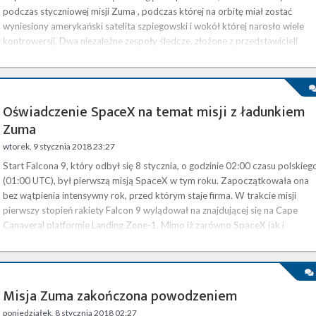
podczas styczniowej misji Zuma , podczas której na orbitę miał zostać
wyniesiony amerykański satelita szpiegowski i wokół której narosło wiele
kontrowersji. Dwa niezależne zespoły śledcze, złożone z przedstawicieli
agencji rządowych oraz ekspertów z sektora kosmicznego, wskazały na
należący do firmy Northrop Grumman adapter jako przyczynę utraty
satelity. Adapter …
Oświadczenie SpaceX na temat misji z ładunkiem
Zuma
wtorek, 9 stycznia 2018 23:27
Start Falcona 9, który odbył się 8 stycznia, o godzinie 02:00 czasu polskieg
(01:00 UTC), był pierwszą misją SpaceX w tym roku. Zapoczątkowała ona
bez wątpienia intensywny rok, przed którym staje firma. W trakcie misji
pierwszy stopień rakiety Falcon 9 wylądował na znajdującej się na Cape
Canaveral platformie Landing Zone-1. Mimo iż zarówno SpaceX jak i
zgromadzeni na miejscu dziennikarze potwierdzili sukces misji niedługo po
starcie, kolejnego dnia pojawiły się plotki, które sugerują, że Zuma …
Misja Zuma zakończona powodzeniem
poniedziałek, 8 stycznia 2018 02:27