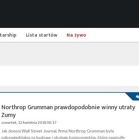
tarship
Lista startów
Na żywo
Northrop Grumman prawdopodobnie winny utraty
Zumy
czwartek, 12 kwietnia 2018 00:17
Jak donosi Wall Street Journal, firma Northrop Grumman była
odpowiedzialna za budowę i obsługę komponentów, które zawiodły