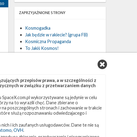
10
ZAPRZYJAŹNIONE STRONY
Kosmogadka
Jak będzie w rakiecie? (grupa FB)
Kosmiczna Propaganda
To Jakiś Kosmos!
TexasBocaChica (PL) – Substack
a
ujących przepisów prawa, a w szczególności z
3
 fizycznych w związku z przetwarzaniem danych
 SpaceX.com.pl wykorzystywane są jedynie w celu
rzy na to wyrazili chęć. Dane zbierane o
ny na poszczególnych stronach i zachowanie w trakcie
 które służą rozpoznawaniu odwiedzajacego i
 nich i ich zaufanych usługodawców. Dane te nie są
atomo
,
OVH
.
 zgody na zbieranie, przetwarzanie i nieograniczone