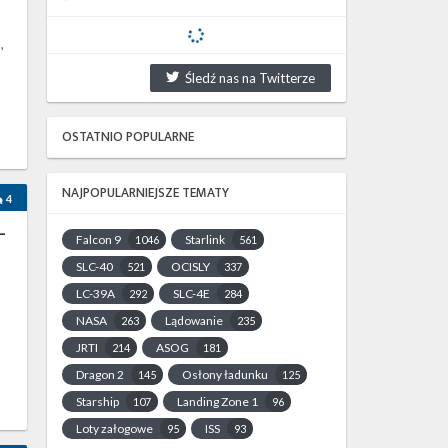
,
Śledź nas na Twitterze
OSTATNIO POPULARNE
NAJPOPULARNIEJSZE TEMATY
4
–
Falcon 9
Starlink
1046
561
SLC-40
OCISLY
521
337
LC-39A
SLC-4E
292
284
NASA
Lądowanie
263
235
JRTI
ASOG
214
181
Dragon 2
Osłony ładunku
145
125
Starship
Landing Zone 1
107
96
Loty załogowe
ISS
95
93