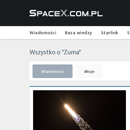
Wiadomości
Baza wiedzy
Starlink
S
Wszystko o "Zuma"
Wiadomości
Misje
Northrop
Grumman
prawdopodobnie
winny
utraty
Zumy