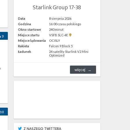
Starlink Group 17-38
Data
8 sierpnia 2026
Godzina
16:00 czasu polskiego
Okno startowe
240 minut
Pokaż
Miejsce startu
VSFB SLC-4E
3
lokalizację
Miejsce lądowania
OCISLY
VSFB
Rakieta
Falcon 9 Block 5
SLC-
4E w
Ładunek
24 satelity Starlink V2 Mini
Google
Optimized
Maps
o
więcej
10
Z NASZEGO TWITTERA