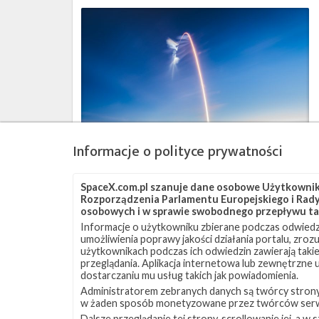
Najbliższe
plany
SpaceX
–
styczeń
2018
Informacje o polityce prywatności
SpaceX.com.pl szanuje dane osobowe Użytkownikó
Najbliższe
Rozporządzenia Parlamentu Europejskiego i Rady 
osobowych i w sprawie swobodnego przepływu ta
plany
SpaceX
Informacje o użytkowniku zbierane podczas odwiedz
umożliwienia poprawy jakości działania portalu, zro
–
użytkownikach podczas ich odwiedzin zawierają takie
grudzień
przeglądania. Aplikacja internetowa lub zewnętrzne
2017
dostarczaniu mu usług takich jak powiadomienia.
Administratorem zebranych danych są twórcy strony S
w żaden sposób monetyzowane przez twórców serw
Dalsze przeglądanie tej strony, scrollowanie jej, a 