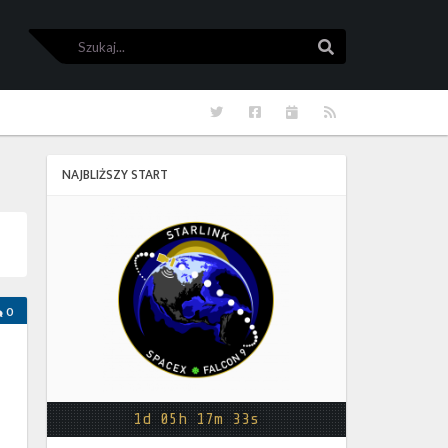
Szukaj
Szukaj
Twitter
Facebook
Kalendarze
RSS
NAJBLIŻSZY START
Starlink
Group
17-
38
0
1d 05h 17m 32s