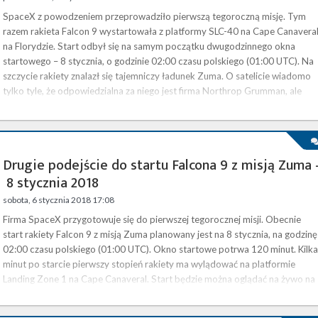
SpaceX z powodzeniem przeprowadziło pierwszą tegoroczną misję. Tym
razem rakieta Falcon 9 wystartowała z platformy SLC-40 na Cape Canaveral
na Florydzie. Start odbył się na samym początku dwugodzinnego okna
startowego – 8 stycznia, o godzinie 02:00 czasu polskiego (01:00 UTC). Na
szczycie rakiety znalazł się tajemniczy ładunek Zuma. O satelicie wiadomo
tylko tyle, że odpowiedzialna za niego jest firma Northrop Grumman, ale
faktycznym klientem jest jedna z agencji rządowych, której nazwa …
Drugie podejście do startu Falcona 9 z misją Zuma 
8 stycznia 2018
sobota, 6 stycznia 2018 17:08
Firma SpaceX przygotowuje się do pierwszej tegorocznej misji. Obecnie
start rakiety Falcon 9 z misją Zuma planowany jest na 8 stycznia, na godzinę
02:00 czasu polskiego (01:00 UTC). Okno startowe potrwa 120 minut. Kilka
minut po starcie pierwszy stopień rakiety ma wylądować na platformie
Landing Zone 1 na Cape Canaveral. Start będzie można oglądać na żywo na
naszej stronie . Początkowo misja z tajemniczym ładunkiem Zuma była
planowana na połowę listopada . Firma zdecydowała się …