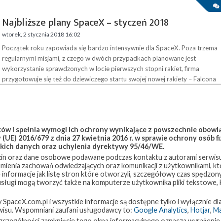
Najbliższe plany SpaceX – styczeń 2018
wtorek, 2 stycznia 2018 16:02
Początek roku zapowiada się bardzo intensywnie dla SpaceX. Poza trzema
regularnymi misjami, z czego w dwóch przypadkach planowane jest
wykorzystanie sprawdzonych w locie pierwszych stopni rakiet, firma
przygotowuje się też do dziewiczego startu swojej nowej rakiety – Falcona
Heavy. Na sam początek stycznia zaplanowano start Falcona 9 z misją Zum
. Rakieta ma wystartować 6 stycznia pomiędzy godziną 02:00 a 04:00 czasu
polskiego (01:00 – 03:00 UTC) z platformy SLC-40 na Cape Canaveral. …
w i spełnia wymogi ich ochrony wynikające z powszechnie obowiąz
(UE) 2016/679 z dnia 27 kwietnia 2016 r. w sprawie ochrony osób
kich danych oraz uchylenia dyrektywy 95/46/WE.
Najbliższe plany SpaceX – grudzień 2017
in oraz dane osobowe podawane podczas kontaktu z autorami serwisu
sobota, 2 grudnia 2017 23:46
zumienia zachowań odwiedzających oraz komunikacji z użytkownikami, któ
 informacje jak listę stron które otworzyli, szczegółowy czas spędzo
Po dłuższej niż zazwyczaj przerwie w startach, SpaceX ma zaplanowane na
 usługi mogą tworzyć także na komputerze użytkownika pliki tekstowe,
grudzień co najmniej dwie misje, w tym jedną z platformy startowej SLC-40
na Cape Canaveral, na której właśnie zakończyła się odbudowa po
paceX.com.pl i wszystkie informacje są dostępne tylko i wyłącznie dla
zeszłorocznym wybuchu Falcona 9 przed misją Amos-6 . Najpierw, na 8
isu. Wspomniani zaufani usługodawcy to:
Google Analytics
,
Hotjar
,
M
grudnia, na godzinę 19:20 czasu polskiego (18:20 UTC) zaplanowano start
w szczególności zamknięcie tego okna informacyjnego oznacza wyrażenie