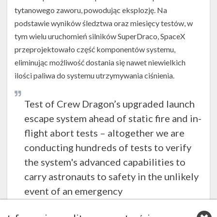
2016
tytanowego zaworu, powodując eksplozję. Na
roku
podstawie wyników śledztwa oraz miesięcy testów, w
(Źródło:
SpaceX)
tym wielu uruchomień silników SuperDraco, SpaceX
przeprojektowało część komponentów systemu,
eliminując możliwość dostania się nawet niewielkich
ilości paliwa do systemu utrzymywania ciśnienia.
Test of Crew Dragon’s upgraded launch
escape system ahead of static fire and in-
flight abort tests – altogether we are
conducting hundreds of tests to verify
the system's advanced capabilities to
carry astronauts to safety in the unlikely
event of an emergency
pic.twitter.com/a4FucMh85l