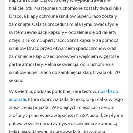
trakcie lotu. Następnie uruchomione zostały dwa silniki
Draco, a klapy ochronne silników SuperDraco zostały
zamknięte. Cała ta procedura miała symulować użycie
systemu ewakuacji kapsuły – oddalenie się od rakiety
dzięki silnikom SuperDraco, obrót kapsuły za pomocą
silników Draco przed otwarciem spadochronów oraz
zamknięcie klap przed ponownym wejściem w gęstsze
partie atmosfery. Pełna sekwencja, od uruchomienia
silników SuperDraco do zamknięcia klap, trwała ok. 70
sekund.
W kwietniu, podczas podobnej serii testów,
doszło do
Test
zawisu
anomalii
, która doprowadziła do eksplozji i całkowitego
załogowej
zniszczenia pojazdu. W kolejnych miesiącach zespół
kapsuły
Dragon
złożony z pracowników SpaceX i NASA ustalił, że płynne
przeprowadzony
paliwo w systemie utrzymywania ciśnienia za pomocą
w
helu niespodziewanie doprowadziło do zapłonu
styczniu