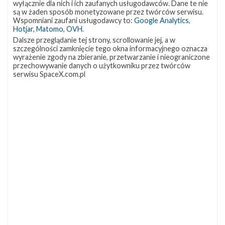
wyłącznie dla nich i ich zaufanych usługodawców. Dane te nie
Falcon 9, co ma sprawdzić możliwość ewakuacji w
są w żaden sposób monetyzowane przez twórców serwisu.
Wspomniani zaufani usługodawcy to:
Google Analytics
,
warunkach maksymalnego ciśnienia dynamicznego.
Hotjar
,
Matomo
,
OVH
.
Następnie załogowy Dragon planowo wyląduje przy
Dalsze przeglądanie tej strony, scrollowanie jej, a w
szczególności zamknięcie tego okna informacyjnego oznacza
pomocy spadochronów na powierzchni Oceanu
wyrażenie zgody na zbieranie, przetwarzanie i nieograniczone
Atlantyckiego. Test ten jest obecnie wstępnie
przechowywanie danych o użytkowniku przez twórców
serwisu SpaceX.com.pl
zaplanowany na pierwszą połowę grudnia. SpaceX wciąż
ma nadzieję, że pierwszy lot załogowy będzie mógł
odbyć się na początku przyszłego roku.
20 listopada udostepnione zostało nagranie
przedstawiające fazę testów, podczas której
uruchomiono silniki SuperDraco.
#ICYMI
???? Last week,
@SpaceX
completed a series of static fire engine
tests of the
#CrewDragon
spacecraft.