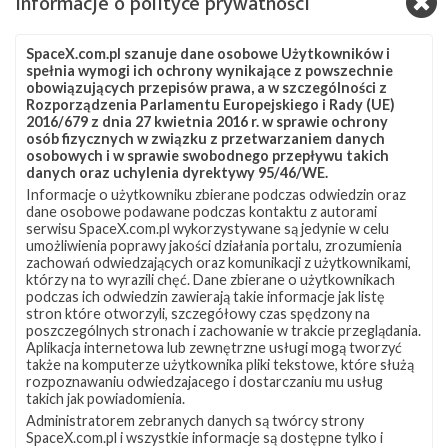
Informacje o polityce prywatności
— SpaceX (@SpaceX)
October 24, 2019
Egzemplarz kapsuły wykorzystywany podczas
SpaceX.com.pl szanuje dane osobowe Użytkowników i
spełnia wymogi ich ochrony wynikające z powszechnie
listopadowych testów, który ma także zostać użyty w
obowiązujących przepisów prawa, a w szczególności z
Rozporządzenia Parlamentu Europejskiego i Rady (UE)
trakcie testu systemu ewakuacji w czasie lotu, miał
2016/679 z dnia 27 kwietnia 2016 r. w sprawie ochrony
początkowo wziąć udział w misji Crew Demo-2, czyli
osób fizycznych w związku z przetwarzaniem danych
osobowych i w sprawie swobodnego przepływu takich
pierwszym załogowym locie SpaceX do
danych oraz uchylenia dyrektywy 95/46/WE.
Międzynarodowej Stacji Kosmicznej (ISS). Ze względu na
Informacje o użytkowniku zbierane podczas odwiedzin oraz
dane osobowe podawane podczas kontaktu z autorami
utratę poprzedniego egzemplarza konieczne były
serwisu SpaceX.com.pl wykorzystywane są jedynie w celu
jednak zmiany w przydziale pojazdów i w czasie misji
umożliwienia poprawy jakości działania portalu, zrozumienia
zachowań odwiedzających oraz komunikacji z użytkownikami,
Crew Demo-2 użyty zostanie kolejny statek.
którzy na to wyrazili chęć. Dane zbierane o użytkownikach
podczas ich odwiedzin zawierają takie informacje jak listę
SpaceX i NASA będą w najbliższym czasie analizować
stron które otworzyli, szczegółowy czas spędzony na
poszczególnych stronach i zachowanie w trakcie przeglądania.
dane pozyskane w czasie testu oraz przeprowadzą
Aplikacja internetowa lub zewnętrzne usługi mogą tworzyć
szczegółową inspekcję podzespołów, co pozwoli na
także na komputerze użytkownika pliki tekstowe, które służą
rozpoznawaniu odwiedzajacego i dostarczaniu mu usług
ustalenie dokładnej daty testu systemu ewakuacji
takich jak powiadomienia.
kapsuły w czasie lotu. Pojazd ma aktywować system
Administratorem zebranych danych są twórcy strony
SpaceX.com.pl i wszystkie informacje są dostępne tylko i
ucieczki ok. 90 sekund po starcie na szczycie rakiety