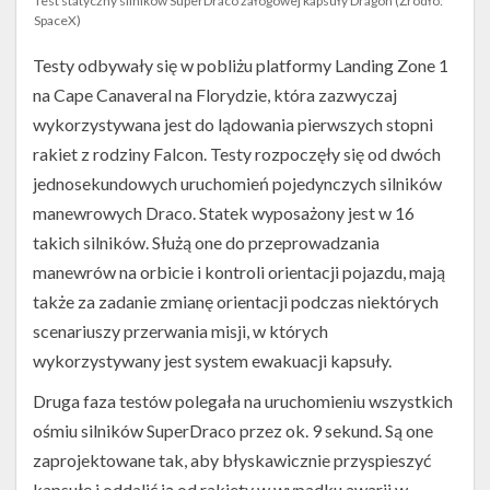
Test statyczny silników SuperDraco załogowej kapsuły Dragon (Źródło:
SpaceX)
Testy odbywały się w pobliżu platformy Landing Zone 1
na Cape Canaveral na Florydzie, która zazwyczaj
wykorzystywana jest do lądowania pierwszych stopni
rakiet z rodziny Falcon. Testy rozpoczęły się od dwóch
jednosekundowych uruchomień pojedynczych silników
manewrowych Draco. Statek wyposażony jest w 16
takich silników. Służą one do przeprowadzania
manewrów na orbicie i kontroli orientacji pojazdu, mają
także za zadanie zmianę orientacji podczas niektórych
scenariuszy przerwania misji, w których
wykorzystywany jest system ewakuacji kapsuły.
Druga faza testów polegała na uruchomieniu wszystkich
ośmiu silników SuperDraco przez ok. 9 sekund. Są one
zaprojektowane tak, aby błyskawicznie przyspieszyć
kapsułę i oddalić ją od rakiety w wypadku awarii w