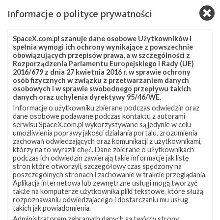
Informacje o polityce prywatności
Najbliższe plany SpaceX – czerwiec 2019
SpaceX.com.pl szanuje dane osobowe Użytkowników i
sobota, 1 czerwca 2019 10:53
spełnia wymogi ich ochrony wynikające z powszechnie
obowiązujących przepisów prawa, a w szczególności z
W najbliższych tygodniach firma SpaceX planuje
Rozporządzenia Parlamentu Europejskiego i Rady (UE)
przeprowadzenie dwóch misji, w tym kolejnej przy użyciu rakiety
2016/679 z dnia 27 kwietnia 2016 r. w sprawie ochrony
Falcon Heavy. Z kolei w Teksasie mają odbyć się następne testy
osób fizycznych w związku z przetwarzaniem danych
osobowych i w sprawie swobodnego przepływu takich
prototypu statku Starship, który tym razem powinien
danych oraz uchylenia dyrektywy 95/46/WE.
wznieść się na wysokość około 20 metrów. Na początku
Informacje o użytkowniku zbierane podczas odwiedzin oraz
czerwca zakończona zostanie misja CRS-17 , w ramach której
dane osobowe podawane podczas kontaktu z autorami
statek towarowy Dragon dostarczył na Międzynarodową Stację
serwisu SpaceX.com.pl wykorzystywane są jedynie w celu
Kosmiczną blisko 2500 kg sprzętu, eksperymentów naukowych i
umożliwienia poprawy jakości działania portalu, zrozumienia
zapasów dla astronautów. Odłączenie …
zachowań odwiedzających oraz komunikacji z użytkownikami,
którzy na to wyrazili chęć. Dane zbierane o użytkownikach
podczas ich odwiedzin zawierają takie informacje jak listę
stron które otworzyli, szczegółowy czas spędzony na
Eksplozja
12
poszczególnych stronach i zachowanie w trakcie przeglądania.
podczas
Aplikacja internetowa lub zewnętrzne usługi mogą tworzyć
testu
także na komputerze użytkownika pliki tekstowe, które służą
silników
rozpoznawaniu odwiedzajacego i dostarczaniu mu usług
załogowego
takich jak powiadomienia.
statku
Administratorem zebranych danych są twórcy strony