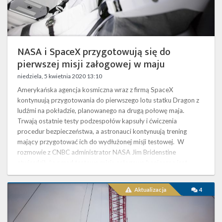
Twitter
Kalendarze
NASA i SpaceX przygotowują się do
pierwszej misji załogowej w maju
niedziela, 5 kwietnia 2020 13:10
Amerykańska agencja kosmiczna wraz z firmą SpaceX
kontynuują przygotowania do pierwszego lotu statku Dragon z
ludźmi na pokładzie, planowanego na drugą połowę maja.
Trwają ostatnie testy podzespołów kapsuły i ćwiczenia
procedur bezpieczeństwa, a astronauci kontynuują trening
mający przygotować ich do wydłużonej misji testowej. W
rozmowie z CNBC administrator NASA Jim Bridenstine
stwierdził, że przed testową misją załogową konieczne jest
zaakceptowanie zmian wprowadzonych w dwóch podsystem…
Testy
Aktualizacja
4
silników
załogowej
kapsuły