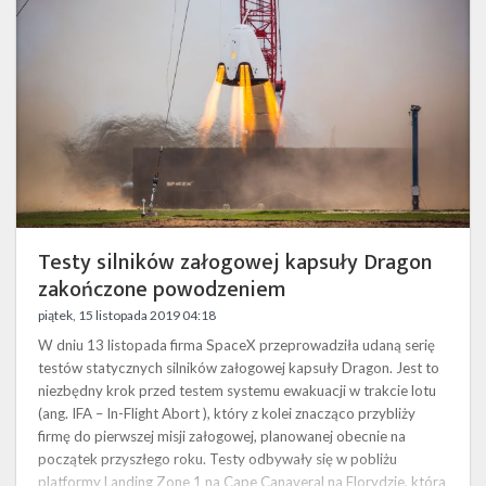
Dragon
zakończone
powodzeniem
Testy silników załogowej kapsuły Dragon
zakończone powodzeniem
piątek, 15 listopada 2019 04:18
W dniu 13 listopada firma SpaceX przeprowadziła udaną serię
testów statycznych silników załogowej kapsuły Dragon. Jest to
niezbędny krok przed testem systemu ewakuacji w trakcie lotu
(ang. IFA – In-Flight Abort ), który z kolei znacząco przybliży
firmę do pierwszej misji załogowej, planowanej obecnie na
początek przyszłego roku. Testy odbywały się w pobliżu
platformy Landing Zone 1 na Cape Canaveral na Florydzie, która