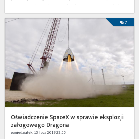
zazwyczaj wykorzystywana jest do lądowania pierwszych stopni
rakiet z …
Oświadczenie
7
SpaceX
w
sprawie
eksplozji
załogowego
Dragona
Oświadczenie SpaceX w sprawie eksplozji
załogowego Dragona
poniedziałek, 15 lipca 2019 23:55