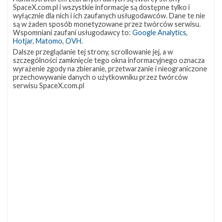
Dragon
SpaceX.com.pl i wszystkie informacje są dostępne tylko i
wyłącznie dla nich i ich zaufanych usługodawców. Dane te nie
są w żaden sposób monetyzowane przez twórców serwisu.
Wspomniani zaufani usługodawcy to:
Google Analytics
,
Hotjar
,
Matomo
,
OVH
.
Dalsze przeglądanie tej strony, scrollowanie jej, a w
szczególności zamknięcie tego okna informacyjnego oznacza
wyrażenie zgody na zbieranie, przetwarzanie i nieograniczone
przechowywanie danych o użytkowniku przez twórców
serwisu SpaceX.com.pl
Eksplozja podczas testu silników
załogowego statku Dragon
niedziela, 21 kwietnia 2019 16:00
W ostatnich dniach firma SpaceX przygotowywała się do
przeprowadzenia serii testów silników załogowej wersji statku
Dragon, które miały odbyć się na platformie Landing Zone 1 na
Cape Canaveral, gdzie zazwyczaj lądują pierwsze stopnie rakiet
Falcon 9 i Falcon Heavy. Testowane miały być silniki Draco,
wykorzystywane do manewrów na orbicie oraz sterowania
orientacją Dragona, oraz SuperDraco, służące jako system
ewakuacji kapsuły w przypadku awarii rakiety w czasie startu. W
sobotę 20 kwietnia …