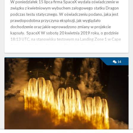
W poniedziałek 15 lipca firma SpaceX wydała oświadczenie w
związku z kwietniowym wybuchem załogowego statku Dragon
podczas testu statycznego. W oświadczeniu podano, jaka jest
prawdopodobna przyczyna eksplozji, jak wyglądało
dochodzenie oraz jakie wprowadzono zmiany w projekcie
kapsuły. SpaceX W sobotę 20 kwietnia 2019 roku, o godzinie
18:13 UTC, na stanowisku testowym na Landing Zone 1 w Cape
Canaveral Air Force Station na Florydzie SpaceX
przeprowadziło serię testów statycznych …
Najbliższe
14
plany
SpaceX
–
czerwiec
2019